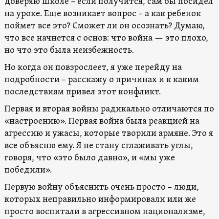
доверяю школе – если получится, сам бы посидел
на уроке. Еще возникает вопрос – а как ребенок
поймет все это? Сможет ли он осознать? Думаю,
что все начнется с основ: что война — это плохо,
но что это была неизбежность.
Но когда он повзрослеет, я уже перейду на
подробности – расскажу о причинах и к каким
последствиям привел этот конфликт.
Первая и вторая войны радикально отличаются по
«настроению». Первая война была реакцией на
агрессию и ужасы, которые творили армяне. Это я
все объясню ему. Я не стану сглаживать углы,
говоря, что «это было давно», и «мы уже
победили».
Первую войну объяснить очень просто – люди,
которых неправильно информировали или же
просто воспитали в агрессивном национализме,