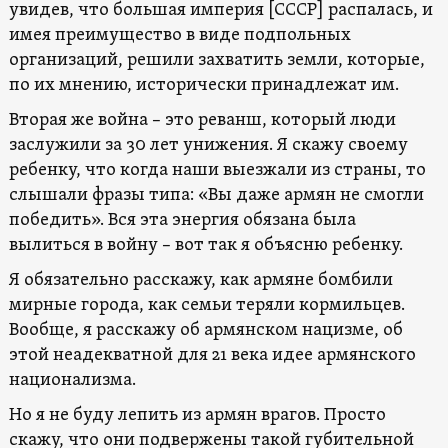
увидев, что большая империя [СССР] распалась, и
имея преимущество в виде подпольных
организаций, решили захватить земли, которые,
по их мнению, исторически принадлежат им.
Вторая же война – это реванш, который люди
заслужили за 30 лет унижения. Я скажу своему
ребенку, что когда наши выезжали из страны, то
слышали фразы типа: «Вы даже армян не смогли
победить». Вся эта энергия обязана была
вылиться в войну – вот так я объясню ребенку.
Я обязательно расскажу, как армяне бомбили
мирные города, как семьи теряли кормильцев.
Вообще, я расскажу об армянском нацизме, об
этой неадекватной для 21 века идее армянского
национализма.
Но я не буду лепить из армян врагов. Просто
скажу, что они подвержены такой губительной