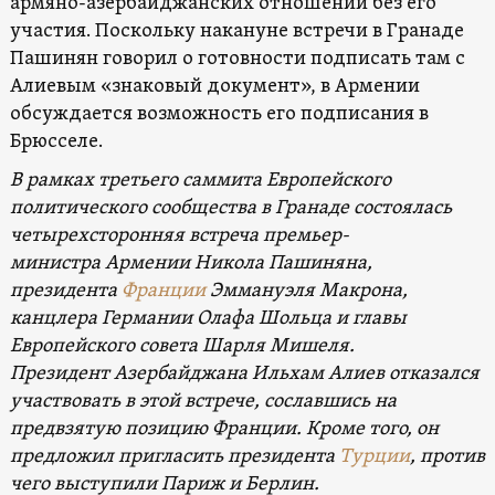
армяно-азербайджанских отношений без его
участия. Поскольку накануне встречи в Гранаде
Пашинян говорил о готовности подписать там с
Алиевым «знаковый документ», в Армении
обсуждается возможность его подписания в
Брюсселе.
В рамках третьего саммита Европейского
политического сообщества в Гранаде состоялась
четырехсторонняя встреча премьер-
министра Армении Никола Пашиняна,
президента
Франции
Эммануэля Макрона,
канцлера Германии Олафа Шольца и главы
Европейского совета Шарля Мишеля.
Президент Азербайджана Ильхам Алиев отказался
участвовать в этой встрече, сославшись на
предвзятую позицию Франции. Кроме того, он
предложил пригласить президента
Турции
, против
чего выступили Париж и Берлин.