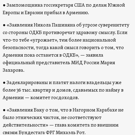
●
Зампомощника госсекретаря США по делам Южной
Европы и Евразии прибыл в Армению.
●
«Заявления Никола Пашиняна об угрозе суверенитету
со стороны ОДКБ противоречат здравому смыслу. Если
что-то тебе «угрожает», тем более национальной
безопасности, тогда какой смысл говорить о том, что
Армения пока останется в ОДКБ», — заявила
официальный представитель МИД России Мария
Захарова.
●
Задекларированы и платят налоги владельцы уже
более 36 тыс. квартир и домов, сдаваемых по найму в
Армении — комитет госдоходов.
●
«Заявления Баку о том, что в Нагорном Карабахе не
было этнических чисток, не соответствуют
действительности» — глава комитета по внешним
связям Бундестага ФРГ Михаэль Рот.