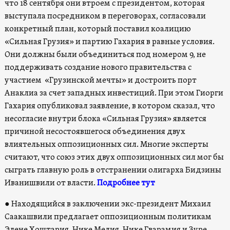
что 18 сентября они втроем с президентом, которая
выступала посредником в переговорах, согласовали
конкретный план, который поставил коалицию
«Сильная Грузия» и партию Гахария в равные условия.
Они должны были объединиться под номером 9, не
поддерживать создание нового правительства с
участием «Грузинской мечты» и достроить порт
Анаклиа за счет западных инвестиций. При этом Гиорги
Гахария опубликовал заявление, в котором сказал, что
несогласие внутри блока «Сильная Грузия» является
причиной несостоявшегося объединения двух
влиятельных оппозиционных сил. Многие эксперты
считают, что союз этих двух оппозиционных сил мог бы
сыграть главную роль в отстранении олигарха Бидзины
Иванишвили от власти.
Подробнее тут
●
Находящийся в заключении экс-президент Михаил
Саакашвили предлагает оппозиционным политикам
Элене Хоштария, Нике Мелия, Нике Гварамия и Зуре