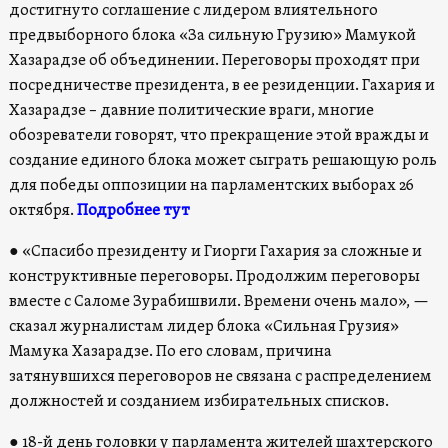
достигнуто соглашение с лидером влиятельного
предвыборного блока «За сильную Грузию» Мамукой
Хазарадзе об объединении. Переговоры проходят при
посредничестве президента, в ее резиденции. Гахария и
Хазарадзе – давние политические враги, многие
обозреватели говорят, что прекращение этой вражды и
создание единого блока может сыграть решающую роль
для победы оппозиции на парламентских выборах 26
октября.
Подробнее тут
●
«Спасибо президенту и Гиорги Гахария за сложные и
конструктивные переговоры. Продолжим переговоры
вместе с Саломе Зурабишвили. Времени очень мало», —
сказал журналистам лидер блока «Сильная Грузия»
Мамука Хазарадзе. По его словам, причина
затянувшихся переговоров не связана с распределением
должностей и созданием избирательных списков.
●
18-й день головки у парламента жителей шахтерского