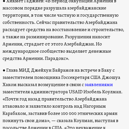
●
Хикмет Гаджиев: «В период оккупации Армения в
массовом порядке разрушала азербайджанские
территории, в том числе частную и государственную
собственность. Сейчас правительство Азербайджана
расходует средства на восстановление и строительство,
а также на разминирование. Разрушения наносит
Армения, страдает от этого Азербайджан. Но
международное сообщество выделяет денежные
средства Армении. Парадокс».
●
Глава МИД Джейхун Байрамов на встрече в Баку с
заместителем помощника Госсекретаря США Джошуа
Хаком высказал возмущение в связи с
заявлениями
заместителя администратора USAID Изобель Коулман.
«Почти год назад правительство Азербайджана
атаковало и захватило контроль над Нагорным
Карабахом, заставив более 100 000 этнических армян
покинуть свои дома», — сказала Коулман, выступая в
посольстве Армении в США. «Это неуважение к