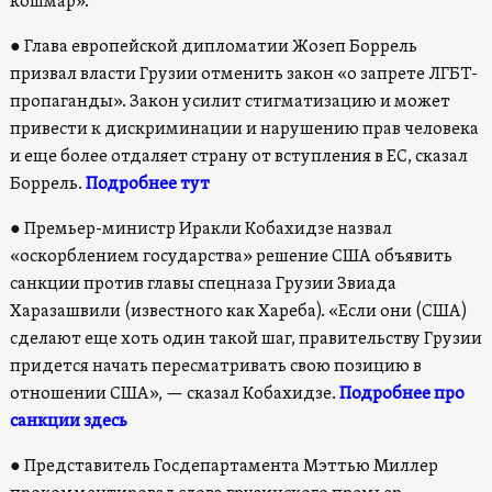
кошмар».
●
Глава европейской дипломатии Жозеп Боррель
призвал власти Грузии отменить закон «о запрете ЛГБТ-
пропаганды». Закон усилит стигматизацию и может
привести к дискриминации и нарушению прав человека
и еще более отдаляет страну от вступления в ЕС, сказал
Боррель.
Подробнее тут
●
Премьер-министр Иракли Кобахидзе назвал
«оскорблением государства» решение США объявить
санкции против главы спецназа Грузии Звиада
Харазашвили (известного как Хареба). «Если они (США)
сделают еще хоть один такой шаг, правительству Грузии
придется начать пересматривать свою позицию в
отношении США», — сказал Кобахидзе.
Подробнее про
санкции здесь
●
Представитель Госдепартамента Мэттью Миллер