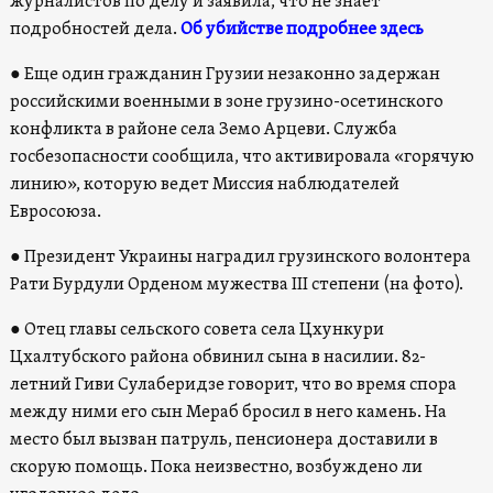
журналистов по делу и заявила, что не знает
подробностей дела.
Об убийстве подробнее здесь
●
Еще один гражданин Грузии незаконно задержан
российскими военными в зоне грузино-осетинского
конфликта в районе села Земо Арцеви. Служба
госбезопасности сообщила, что активировала «горячую
линию», которую ведет Миссия наблюдателей
Евросоюза.
●
Президент Украины наградил грузинского волонтера
Рати Бурдули Орденом мужества III степени (на фото).
●
Отец главы сельского совета села Цхункури
Цхалтубского района обвинил сына в насилии. 82-
летний Гиви Сулаберидзе говорит, что во время спора
между ними его сын Мераб бросил в него камень. На
место был вызван патруль, пенсионера доставили в
скорую помощь. Пока неизвестно, возбуждено ли