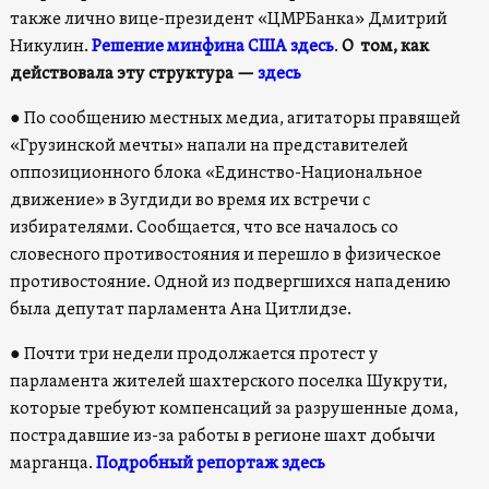
также лично вице-президент «ЦМРБанка» Дмитрий
Никулин.
Решение минфина США здесь
.
О том, как
действовала эту структура —
здесь
●
По сообщению местных медиа, агитаторы правящей
«Грузинской мечты» напали на представителей
оппозиционного блока «Единство-Национальное
движение» в Зугдиди во время их встречи с
избирателями. Сообщается, что все началось со
словесного противостояния и перешло в физическое
противостояние. Одной из подвергшихся нападению
была депутат парламента Ана Цитлидзе.
●
Почти три недели продолжается протест у
парламента жителей шахтерского поселка Шукрути,
которые требуют компенсаций за разрушенные дома,
пострадавшие из-за работы в регионе шахт добычи
марганца.
Подробный репортаж здесь