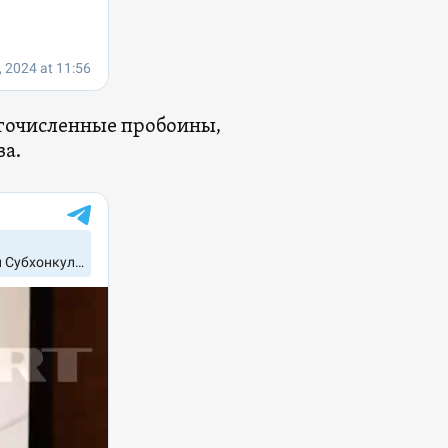
огочисленные пробоины,
ва.