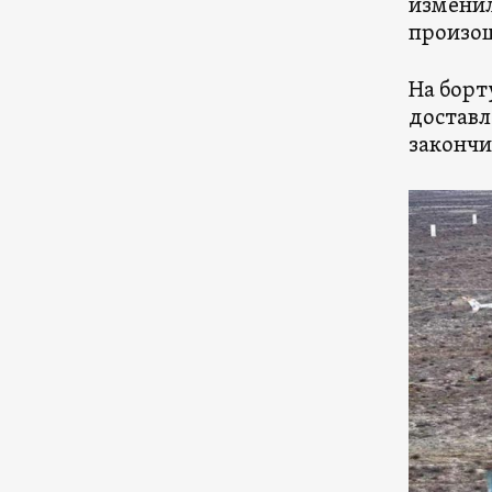
изменил
произо
На борт
доставл
закончи