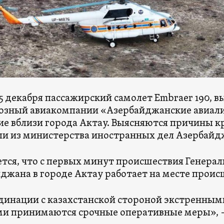
5 декабря пассажирский самолет Embraer 190, в
озный авиакомпании «Азербайджанские авиали
е вблизи города Актау. Выясняются причины к
и из министерства иностранных дел Азербайд
тся, что с первых минут происшествия Генерал
джана в городе Актау работает на месте проис
динации с казахстанской стороной экстренны
и принимаются срочные оперативные меры», —