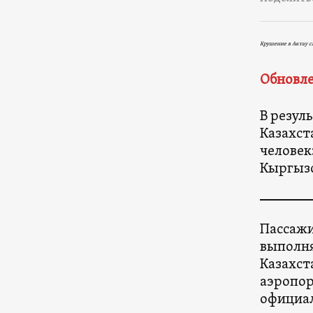
Крушение в Актау с
Обновле
В резул
Казахст
человек
Кыргызс
Пассажи
выполня
Казахст
аэропор
официал