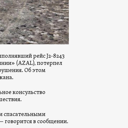
ыполнявший рейс J2-8243
нии» (AZAL), потерпел
рушения. Об этом
жана.
ьное консульство
шествия.
ми спасательными
 говорится в сообщении.