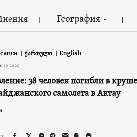
География
Мнения
ycanca
ქართული
English
6.12.2024
ление: 38 человек погибли в круш
айджанского самолета в Актау
s
ся