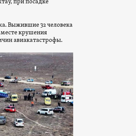
тау, при посадке
жа. Выжившие 32 человека
а месте крушения
ричин авиакатастрофы.