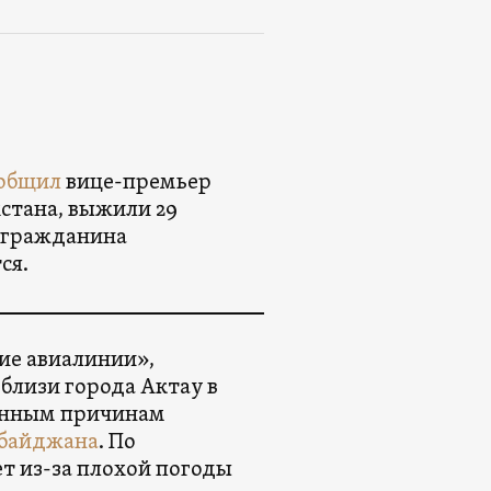
общил
вице-премьер
стана, выжили 29
а гражданина
ся.
ие авиалинии»,
близи города Актау в
ненным причинам
байджана
. По
т из-за плохой погоды