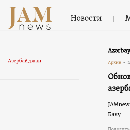
Новости
Azərba
Азербайджан
Архив
-
2
Обнов
азерб
JAMnew
Баку
Поделить