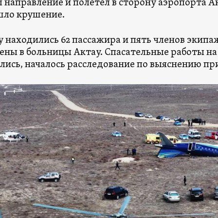
 направление и полетел в сторону аэропорта Ак
шло крушение.
у находились 62 пассажира и пять членов экипа
ены в больницы Актау. Спасательные работы н
лись, началось расследование по выяснению п