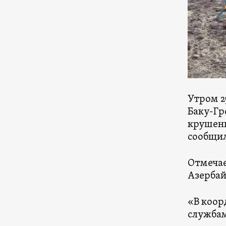
Утром 2
Баку-Гр
крушени
сообщил
Отмечае
Азербай
«В коор
службам