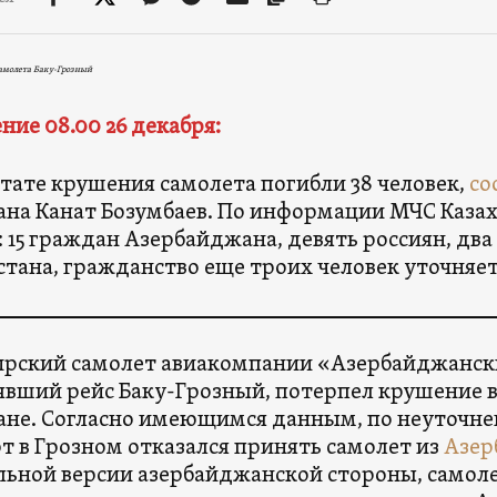
амолета Баку-Грозный
ние 08.00 26 декабря:
ьтате крушения самолета погибли 38 человек,
со
ана Канат Бозумбаев. По информации МЧС Казах
: 15 граждан Азербайджана, девять россиян, дв
тана, гражданство еще троих человек уточняет
рский самолет авиакомпании «Азербайджанск
вший рейс Баку-Грозный, потерпел крушение в
ане. Согласно имеющимся данным, по неуточ
т в Грозном отказался принять самолет из
Азер
ьной версии азербайджанской стороны, самоле