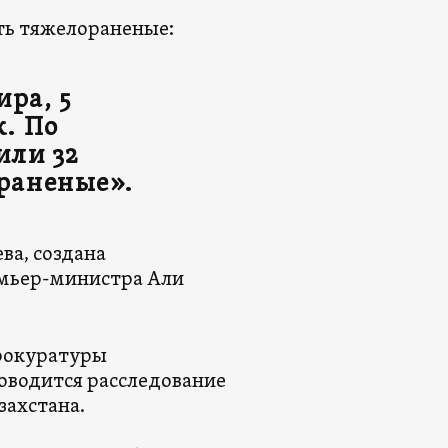
ть тяжелораненые:
ира, 5
к. По
или 32
ораненые».
ва, создана
емьер-министра Али
прокуратуры
оводится расследование
захстана.