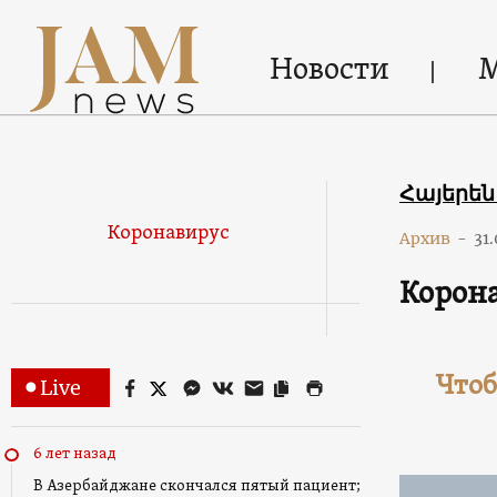
Новости
Հայերե
Коронавирус
Архив
-
31
Корона
Чтоб
Live
6 лет назад
В Азербайджане скончался пятый пациент;