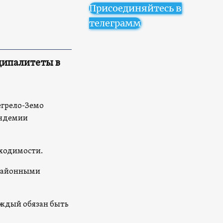
Присоединяйтесь в
телеграмм
ципалитеты в
егрело-Земо
андемии
бходимости.
 районными
аждый обязан быть