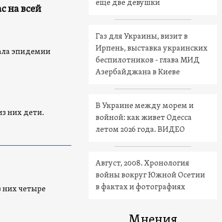
еще две девушки
с на всей
Газ для Украины, визит в
Ирпень, выставка украинских
чала эпидемии
беспилотников - глава МИД
Азербайджана в Киеве
В Украине между морем и
з них дети.
войной: как живет Одесса
летом 2026 года. ВИДЕО
Август, 2008. Хронология
войны вокруг Южной Осетии
в фактах и фотографиях
з них четыре
Мнения