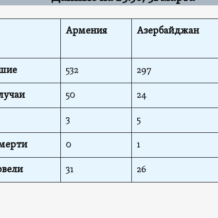
Армения
Азербайджан
вшие
532
297
лучаи
50
24
3
5
смерти
0
1
овели
31
26