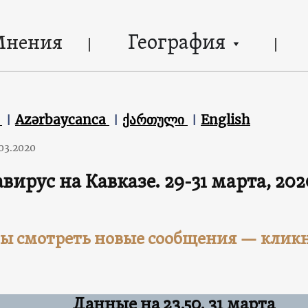
География
Мнения
ն
Azərbaycanca
ქართული
English
.03.2020
вирус на Кавказе. 29-31 марта, 202
ы смотреть новые сообщения — кликн
Данные на 23.50, 31 марта