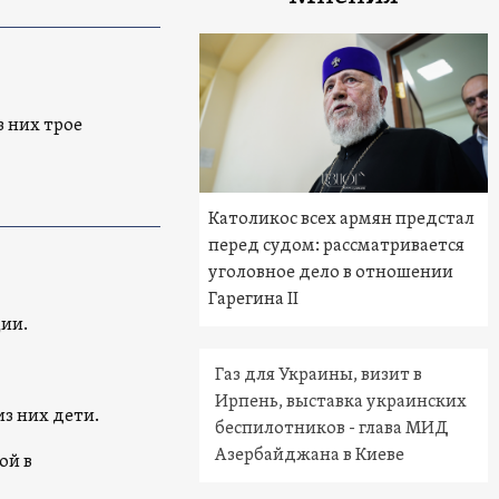
з них трое
Католикос всех армян предстал
перед судом: рассматривается
уголовное дело в отношении
Гарегина II
ии.
Газ для Украины, визит в
Ирпень, выставка украинских
з них дети.
беспилотников - глава МИД
Азербайджана в Киеве
ой в