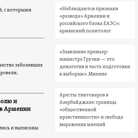
«Наблюдаются признаки
й, с которыми
«развода» Армении и
российского блока ЕАЭС»:
армянский политолог
«Заявление премьер-
министра Грузии — это
чество заболевших
демагогия и часть подготовки
оровели.
к выборам». Мнение
Аресты тиктокеров в
ролю и
Азербайджане: границы
 в Армении
«общественной
нравственности» и свобода
выражения мнений
ились и выписаны