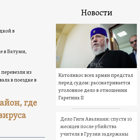
Новости
ой в ​​
е в Батуми,
перевезли из
Католикос всех армян предстал
ала в поездке в
перед судом: рассматривается
уголовное дело в отношении
Гарегина II
айон, где
вируса
Дело Гиги Авалиани: спустя 10
месяцев после убийства
учителя в Грузии задержаны