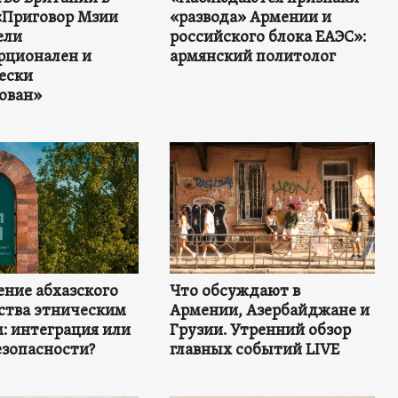
«Приговор Мзии
«развода» Армении и
ели
российского блока ЕАЭС»:
рционален и
армянский политолог
ески
ован»
ние абхазского
Что обсуждают в
ства этническим
Армении, Азербайджане и
: интеграция или
Грузии. Утренний обзор
езопасности?
главных событий LIVE