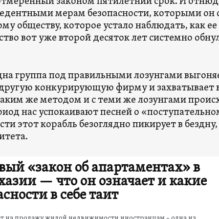
отмеренный законом пятилетний срок. И отнюдь
едентными мерам безопасности, которыми он се
ому обществу, которое устало наблюдать, как е
ство вот уже второй десяток лет системно обну
дна группа под правильными лозунгами выгоня
другую конкурирующую фирму и захватывает вл
таким же методом и с теми же лозунгами происх
риод нас успокаивают песней о «поступательно
сти этот корабль безоглядно пикирует в бездну
итета.
вый «закон об апартаментах» в
хазии — что он означает и какие
асности в себе таит
т на продажу жилой недвижимости иностранцам – одна из