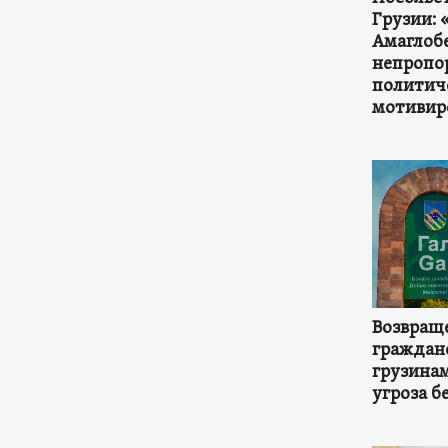
Грузии: 
Амаглоб
непропо
политич
мотивир
Возвраще
граждан
грузинам
угроза б