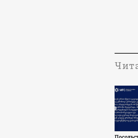
Чит
Посольст