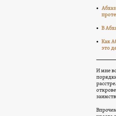
Абхаз
проте
В Абх
Как А
это де
И мне в
порядки
расстре
открове
заимств
Впрочем