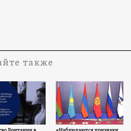
айте также
во Британии в
«Наблюдаются признаки