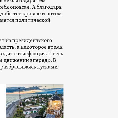
 не благодаря тем
бя опоясал. А благодаря
е добытое кровью и потом
ляется политической
ет из президентского
асть, а некоторое время
одит сатисфакция. И весь
м движении вперед». В
, разбрасываясь кусками