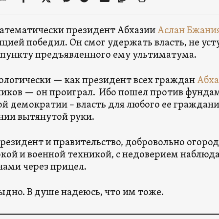
атематически президент Абхазии
Аслан Бжани
ицией победил. Он смог удержать власть, не уст
пункту предъявленного ему ультиматума.
ологически — как президент всех граждан
Абха
иков — он проиграл. Ибо пошел против фунда
ой демократии – власть для любого ее граждан
нии вытянутой руки.
резидент и правительство, добровольно огород
кой и военной техникой, с недоверием наблюда
ами через прицел.
ыдно. В душе надеюсь, что им тоже.