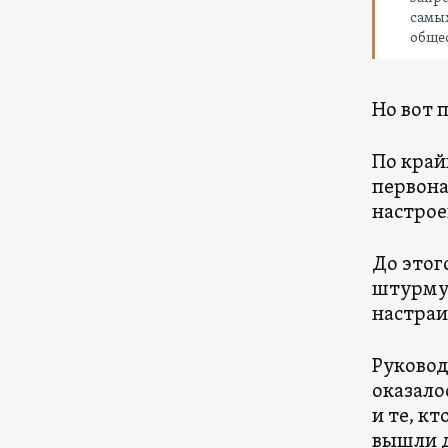
самых
обще
Но вот 
По край
первона
настро
До этог
штурму 
настраи
Руковод
оказало
и те, к
вышли д