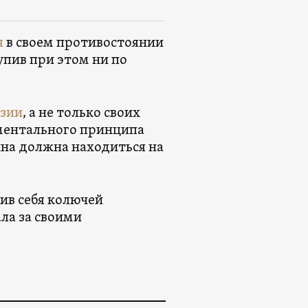
я
в своем противостоянии
упив при этом ни по
зии
, а не только своих
ментального принципа
ина должна находиться на
ив себя колючей
ла за своими