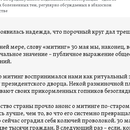
 болезненных тем, регулярно обсуждаемых в абхазском
стве
появилась надежда, что порочный круг дал тре
ней мере, слову «митинг» 30 мая мы, наконец, 
чальное значение – публичное выражение общ
ений.
о митинг воспринимался нами как ритуальный
президентского дворца. Некой разминочной п
вают своих прикормленных гопников безоглядн
ство страны прочло анонс о митинге по-старом
сь лучше, чем то, во что его системно превраща
то сейчас оградил себя колючей проволокой. 30 
ве тысячи граждан. В следующий раз – если, кон