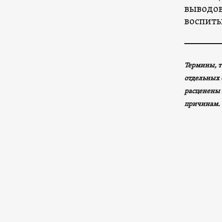
выводов
воспиты
Термины, т
отдельных 
расценены 
причинам.