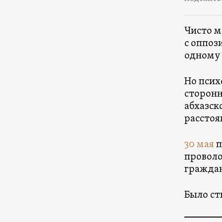
Чисто м
с оппоз
одному 
Но псих
сторонн
абхазск
расстоя
30 мая
п
проволо
граждан
Было ст