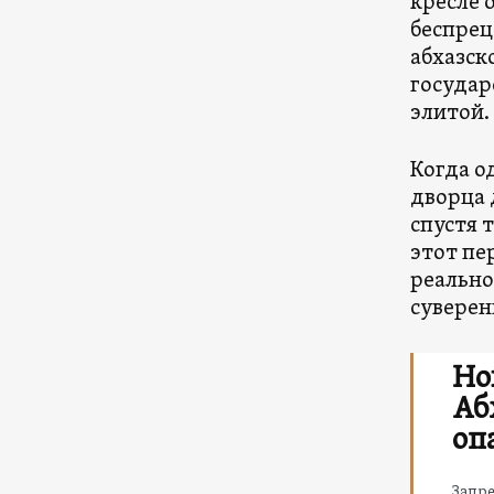
кресле 
беспрец
абхазск
государ
элитой.
Когда о
дворца 
спустя 
этот пе
реально
суверен
Но
Аб
оп
Запре