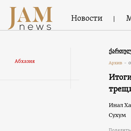
Новости
ქართუ
Абхазия
Архив
-
0
Итоги
трещ
Инал Х
Сухум
Поделить