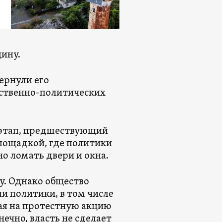
щину.
вернули его
ественно-политических
 этап, предшествующий
лощадкой, где политики
о ломать двери и окна.
у. Однако общество
ли политики, в том числе
мая на протестную акцию
ечно, власть не сделает