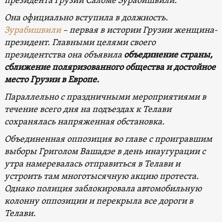
президента Грузии Саломе Зурабишвили.
Она официально вступила в должность.
Зурабишвили
– первая в истории Грузии женщина-
президент. Главными целями своего
президентства она объявила
объединение страны,
сближение поляризованного общества и достойное
место Грузии в Европе.
Параллельно с праздничными мероприятиями
в
течение всего дня на подъездах к Телави
сохранялась напряженная обстановка.
Объединенная оппозиция во главе с проигравшим
выборы Григолом Вашадзе в день инаугурации с
утра намеревалась отправиться в Телави и
устроить там многотысячную акцию протеста.
Однако полиция заблокировала автомобильную
колонну оппозиции и перекрыла все дороги в
Телави.