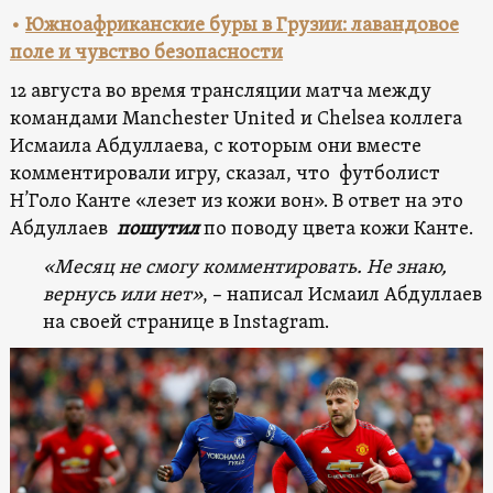
•
Южноафриканские буры в Грузии: лавандовое
поле и чувство безопасности
12 августа во время трансляции матча между
командами Manchester United и Chelsea коллега
Исмаила Абдуллаева, с которым они вместе
комментировали игру, сказал, что футболист
Н’Голо Канте «лезет из кожи вон». В ответ на это
Абдуллаев
пошутил
по поводу цвета кожи Канте.
«Месяц не смогу комментировать. Не знаю,
вернусь или нет»
, – написал Исмаил Абдуллаев
на своей странице в Instagram.