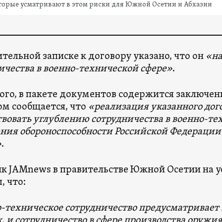
торые усматривают в этом риски для Южной Осетии и Абхазии
ительной записке к договору указано, что он
«на
ичества в военно-технической сфере»
.
ого, в пакете документов содержится заключен
ом сообщается, что
«реализация указанного дого
твовать углублению сотрудничества в военно-те
ния обороноспособности Российской Федераци
»
.
к JAMnews в правительстве Южной Осетии на 
, что:
-техническое сотрудничество предусматривает
, и сотрудничество в сфере производства оружи