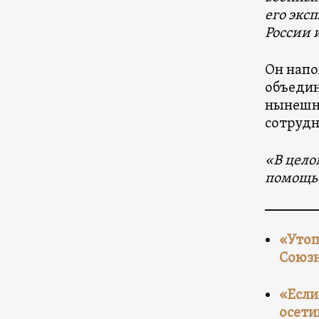
его экс
России 
Он напо
объедин
нынешни
сотрудн
«В цело
помощь 
«Утоп
Союзн
«Если
осети