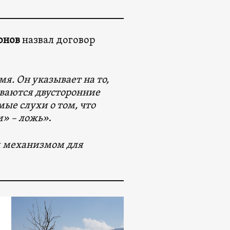
онов
назвал договор
я. Он указывает на то,
ваются двусторонние
ые слухи о том, что
и» – ложь»
.
м механизмом для