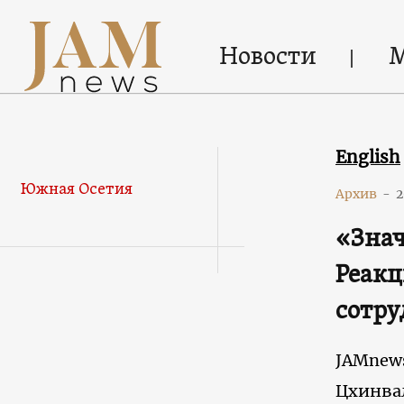
Новости
English
Южная Осетия
Архив
-
2
«Знач
Реакц
сотру
JAMnew
Цхинва