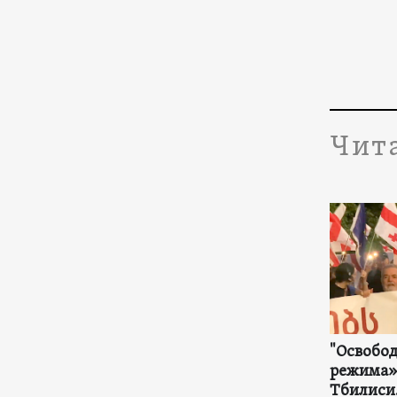
Чит
"Освобо
режима» 
Тбилиси.