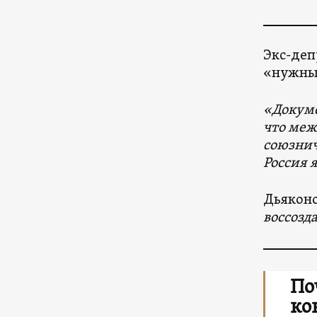
Экс-деп
«нужны
«Докуме
что меж
союзнич
Россия 
Дьяконо
воссоз
По
ко