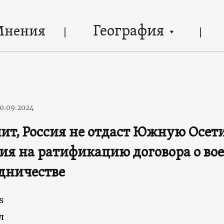
География
Мнения
0.09.2024
ит, Россия не отдаст Южную Осет
ия на ратификацию договора о в
дничестве
s
л