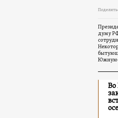
Поделить
Презид
думу РФ
сотрудн
Некотор
бытующи
Южную
Во
за
вс
ос