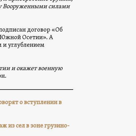
жду Вооруженными силами
е подписан договор «Об
 Южной Осетии». А
м и углублением
етии и окажет военную
он.
оворят о вступлении в
ж из сел в зоне грузино-