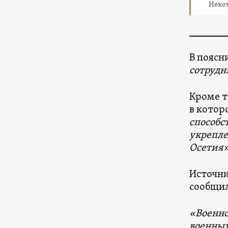
Неко
В поясн
сотрудн
Кроме т
в котор
способс
укрепле
Осетия
Источни
сообщил
«Военно
военных