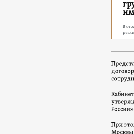
гр
им
В стр
реал
Предста
договор
сотрудн
Кабинет
утвержд
России»
При это
Москвы 