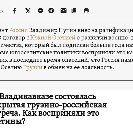
ся
ент
России
Владимир Путин внес на ратификаци
 договор с
Южной Осетией
о развитии военно-
ичества, который был подписан больше года назад
ые югоосетинские политики восприняли это к
х в последнее время опасений, что Россия нам
 Осетию
Грузии
в обмен на ее лояльность.
 Владикавказе состоялась
крытая грузино-российская
треча. Как восприняли это
етины?