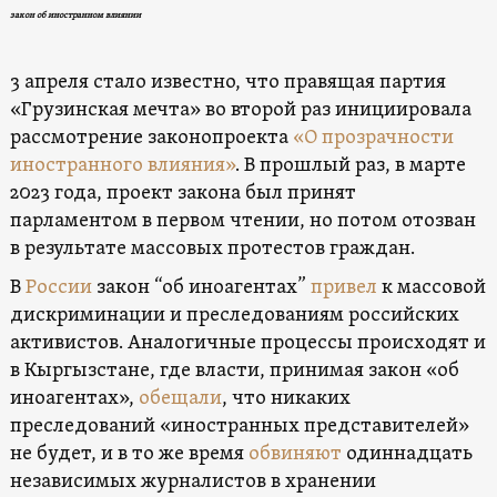
закон об иностранном влиянии
3 апреля стало известно, что правящая партия
«Грузинская мечта» во второй раз инициировала
рассмотрение законопроекта
«О прозрачности
иностранного влияния»
. В прошлый раз, в марте
2023 года, проект закона был принят
парламентом в первом чтении, но потом отозван
в результате массовых протестов граждан.
В
России
закон “об иноагентах”
привел
к массовой
дискриминации и преследованиям российских
активистов. Аналогичные процессы происходят и
в Кыргызстане, где власти, принимая закон «об
иноагентах»,
обещали
, что никаких
преследований «иностранных представителей»
не будет, и в то же время
обвиняют
одиннадцать
независимых журналистов в хранении