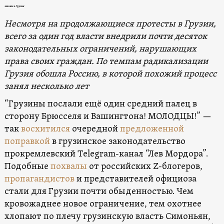
законы в Грузии
Несмотря на продолжающиеся протесты в Грузии,
всего за один год власти внедрили почти десяток
законодательных ограничений, нарушающих
права своих граждан. По темпам радикализации
Грузия обошла Россию, в которой похожий процесс
занял несколько лет
“Грузины послали ещё один средний палец в
сторону Брюсселя и Вашингтона! МОЛОДЦЫ!” —
так
восхитился
очередной
предложенной
поправкой
в грузинское законодательство
прокремлевский Telegram-канал “Лев Мордора”.
Подобные
похвалы
от российских Z-блогеров,
пропагандистов
и представителей официоза
стали для Грузии почти обыденностью. Чем
кровожаднее новое ограничение, тем охотнее
хлопают по плечу грузинскую власть Симоньян,