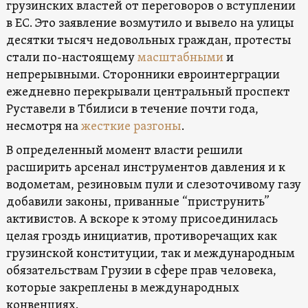
грузинских властей от переговоров о вступлении
в ЕС. Это заявление возмутило и вывело на улицы
десятки тысяч недовольных граждан, протесты
стали по-настоящему
масштабными
и
непрерывными. Сторонники евроинтерграции
ежедневно перекрывали центральный проспект
Руставели в Тбилиси в течение почти года,
несмотря на
жесткие разгоны
.
В определенный момент власти решили
расширить арсенал инструментов давления и к
водометам, резиновым пули и слезоточивому газу
добавили законы, приванные “приструнить”
активистов. А вскоре к этому присоединилась
целая гроздь инициатив, противоречащих как
грузинской конституции, так и международным
обязательствам Грузии в сфере прав человека,
которые закреплены в международных
конвенциях.