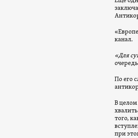
Ещё одн
заключа
Антикор
«Европе
канал.
«Для су
очередь
По его 
антико
В целом
хвалить
того, к
вступле
при это