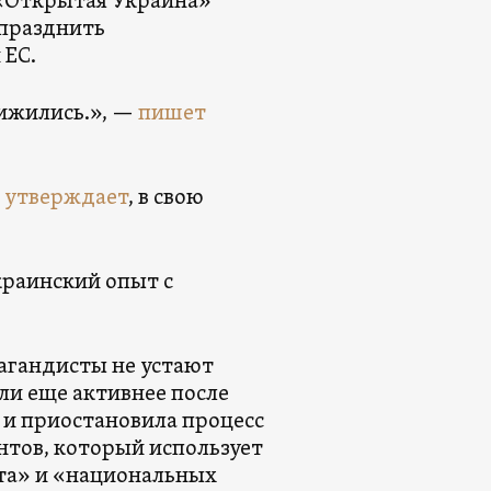
 «Открытая Украина»
упразднить
 ЕС.
рижились.», —
пишет
—
утверждает
, в свою
краинский опыт с
пагандисты не устают
ли еще активнее после
х и приостановила процесс
нтов, который использует
та» и «национальных