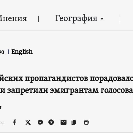
География
Мнения
ლი
English
йских пропагандистов порадовало,
и запретили эмигрантам голосова
и
ся