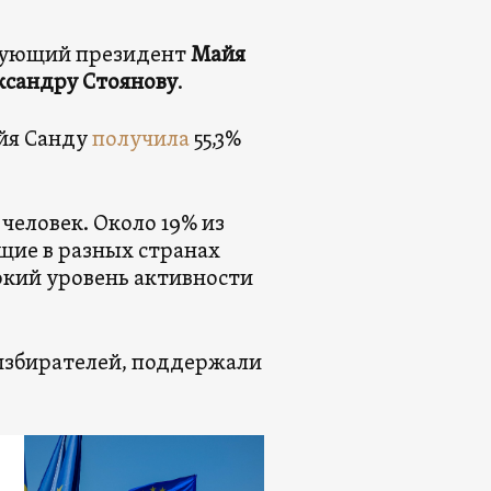
твующий президент
Майя
ксандру Стоянову
.
айя Санду
получила
55,3%
 человек. Около 19% из
щие в разных странах
окий уровень активности
избирателей, поддержали