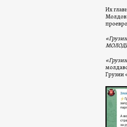
Их глав
Молдовы
проевро
«Грузин
МОЛОД
«Грузин
молдавс
Грузии 