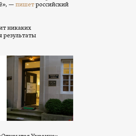
й»
, —
пишет
российский
дит никаких
я результаты