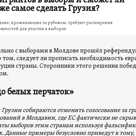
игрантов в выборы и сможет ли
 же самое сделать Грузия?
дане, проживающие за рубежом, требуют расширения
жностей для участия в выборах
льно с выборами в Молдове прошёл референду
о том, следует ли прописать необходимость ев
уции страны. Сторонники этого решения побе
ом.
до белых перчаток»
 Грузии собираются отменить голосование за г
сований в Молдавии, где ЕС фактически не скры
аты выборов этим странам используя фальсифи
х. Данные примеры безусловно приведут к тому, 