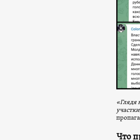
«Глядя 
участки
пропага
Что п