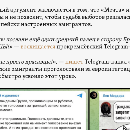
ный аргумент заключается в том, что «Мечта» и
 и не позволит, чтобы судьба выборов решалас
пейски настроенных эмигрантов.
ы послали ещё один средний палец в сторону Б
ЦЫ!»
—
восхищается
прокремлёвский Telegram-
ы просто красавцы!»
, —
пишет
Telegram-канал 
кие эмигранты проголосовали за евроинтеграц
«быстро усвоило этот урок».