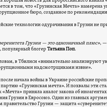
а хорошая новость для пророссийского канала
ется в том, что «Грузинская Мечта» намерена 
рупционное бюро, созданное по рекомендации
йские технологии одурачивания в Грузии не п
веренитета Грузии — это однозначный плюс»
, 
, популярный блогер
Татьяна Поп
.
словам, в Тбилиси «внимательно анализируют у
ррупционными надсмотрщиками извне».
 после начала войны в Украине российские про
 партию «Грузинская мечта». И похвалы эти ста
ак «Мечта» приняла аналог закона об иноагента
ния Грузии в Евросоюз. Один из главных аргуме
м правительство Грузии — защита «суверените