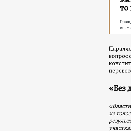
эм
то
Граж
возмо
Паралле
вопрос 
констит
перевес
«Без 
«Власти
из голо
результ
участка