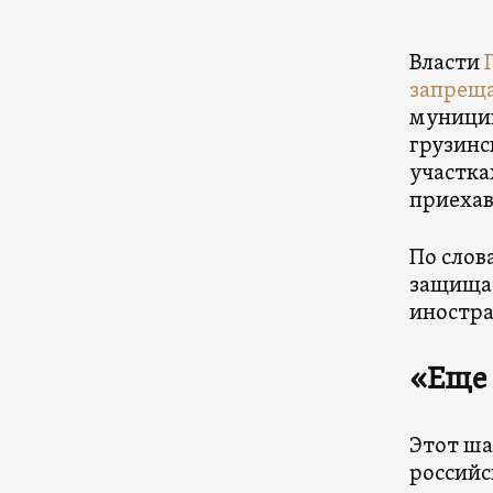
Власти
запре
муницип
грузинс
участка
приехав
По слов
защищае
иностр
«Еще 
Этот ша
российс