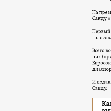
На през
Санду
п
Первый 
голосов
Всего в
них (пр
Евросою
диаспор
И подав
Санду.
Ка