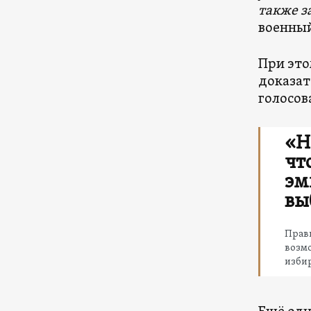
также з
военны
При это
доказат
голосов
«Н
чт
эм
вы
Прави
возм
изби