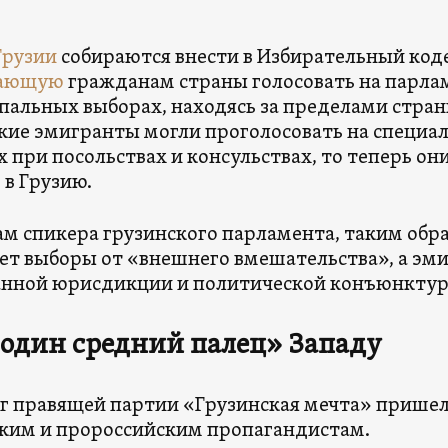
Грузии
собираются внести в Избирательный коде
щающую
гражданам страны голосовать на парла
альных выборах, находясь за пределами страны
кие эмигранты могли проголосовать на специа
х при посольствах и консульствах, то теперь он
 в Грузию.
ам спикера грузинского парламента, таким обр
т выборы от «внешнего вмешательства», а эми
анной юрисдикции и политической конъюнктур
один средний палец» Западу
г правящей партии «Грузинская мечта» пришел
ким и пророссийским пропагандистам.