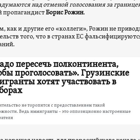
адумаются над отменой голосования за границе
й пропагандист
Борис Рожин
.
м, как и другие его «коллеги», Рожин не приво
ельств того, что в странах ЕС фальсифицируютс
аний.
адо пересечь полконтинента,
обы проголосовать». Грузинские
игранты хотят участвовать в
борах
тельство не торопится с предоставлением такой
ожности. Ведь иммигранты – это оппозиционно настроенные
ратели