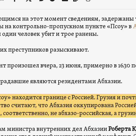
щимся на этот момент сведениям, задержаны т
ы на контрольно-пропускном пункте «Псоу» в
 один человек убит и трое ранены.
их преступников разыскивают.
т произошел вчера, 23 июня, примерно в 16.30 
традавшие являются резидентами Абхазии.
оу» находится границе с Россией. Грузия и поч
тво считают, что Абхазия оккупирована Россией
, соответственно, не абхазо-российская, а грузи
ам министра внутренних дел Абхазии
Роберта 