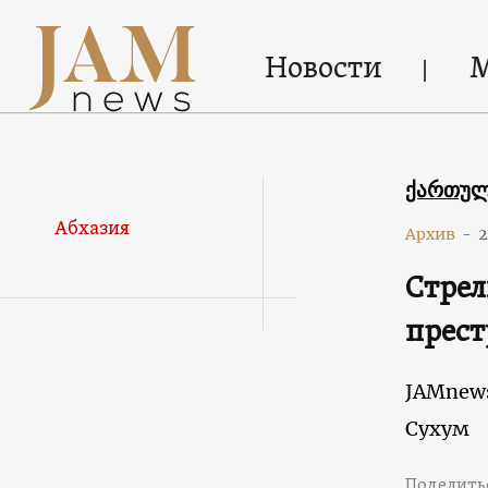
Новости
ქართუ
Абхазия
Архив
-
2
Стрел
прес
JAMnew
Сухум
Поделить