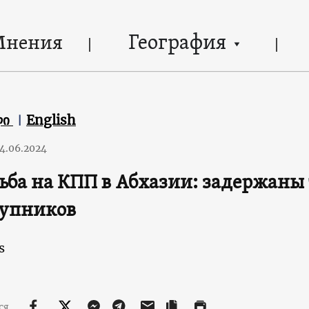
География
Мнения
ლი
English
4.06.2024
ьба на КПП в Абхазии: задержаны 
тупников
s
ся