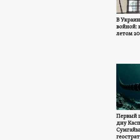
В Украи
войной: 
летом 20
Первый 
дну Касп
Сумгайы
геостра