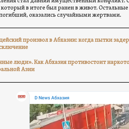
ления стал давний имущественный конфликт. 
, который в итоге был ранен в живот. Остальны
 погибший, оказались случайными жертвами.
ейский произвол в Абхазии: когда пытки задер
сключение
ные люди». Как Абхазия противостоит наркото
альной Азии