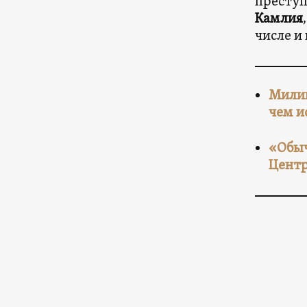
преступ
Камлия
числе и
Милиц
чем и
«Обыч
Центр