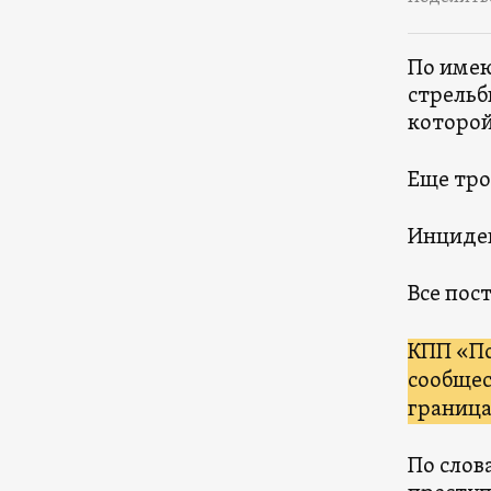
По имею
стрельб
которой
Еще тро
Инциден
Все пос
КПП «Пс
сообщес
граница
По слов