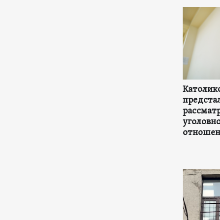
Католико
предстал
рассмат
уголовно
отношени