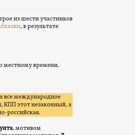
рое из шести участников
Абхазии
, в результате
по местному времени.
ти все международное
, КПП этот незаконный, а
но-российская.
Куита
, мотивом