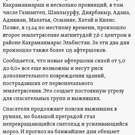
Кахраманмараш и несколько провинций, в том
числе Газиантеп, Шанлыурфу, Диярбакыр, Адана,
Адияман, Малатья, Османие, Хатай и Килис.
Позже, в 13.24 по местному времени, произошло
второе землетрясение магнитудой 7,6 с центром в
районе Кахраманмарас Эльбистан. За эти два дня
произошло также более 125 афтершоков.
Сообщается, что новые афтершоки силой от 5,0
до 6,0+ все еще возможны и несут риск
дополнительного повреждения зданий,
пострадавших от первоначального
землетрясения. Это создает постоянную угрозу
для спасательных групп и выживших.
Спасатели продолжают поиски выживших в
руинах, но большой преградой стал
непрекращающийся снегопад и усиливающийся
мороз. И прогноз на ближайшие дни обещает