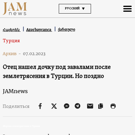
РУССКИЙ
ქართული
Հայերեն
Azərbaycanca
Турция
Архив
-
07.02.2023
Отец нашел дочку под завалами после
землетрясения в Турции. Но поздно
JAMnews
Поделиться
Жертвы землетрясения в Турции