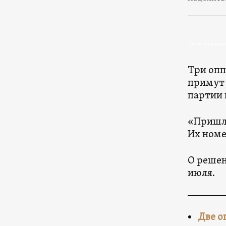
Три оппозиционны
Три опп
примут 
партии 
«Пришло
Их номе
О решен
июля.
Две о