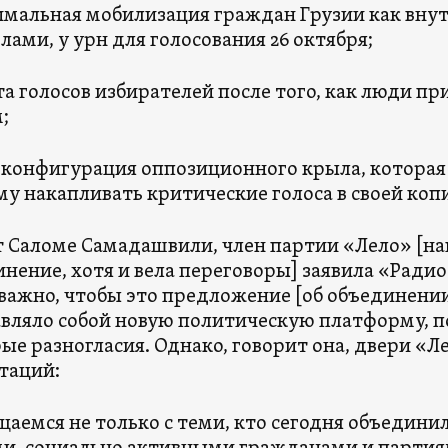
мальная мобилизация граждан Грузии как внутр
лами, у урн для голосования 26 октября;
а голосов избирателей после того, как люди п
;
 конфигурация оппозиционного крыла, которая
у накапливать критические голоса в своей коп
 Саломе Самадашвили, член партии «Лело» [на
инение, хотя и вела переговоры] заявила «Радио 
важно, чтобы это предложение [об объединени
вляло собой новую политическую платформу, п
ые разногласия. Однако, говорит она, двери «
таций:
аемся не только с теми, кто сегодня объединил