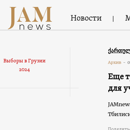
Новости
ქართუ
Выборы в Грузии
Архив
-
0
2024
Еще т
для у
JAMnew
Тбилис
Поделить