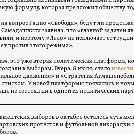
и, социально активными гражданами и партия
акую ​​формулу, которая предложит обществу то
 на вопрос Радио «Свобода», будут ли продолж
 Самадашвили заявила, что «главной задачей я
или, и поэтому «Лело» не исключает сотруднич
ет против этого режима».
м, это уже вторая политическая платформа, 
создали к выборам. Вчера, 8 июля, стало
известн
альное движение» и «Стратегия Агмашенебел
списком. У новой платформы появились и новые 
ьше не состоял ни в одной из политических пар
аментских выборов в октябре осталось чуть ме
артовских протестов и футбольной лихорадки с
боров.