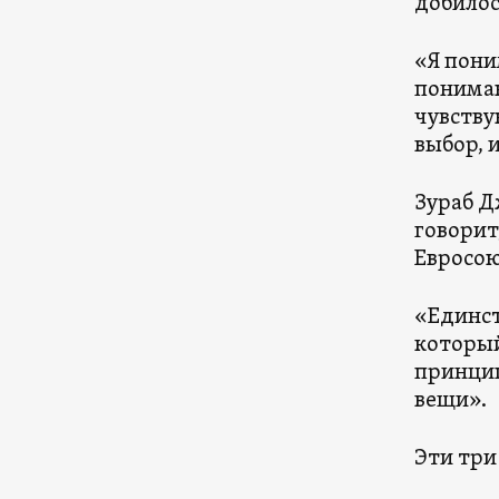
добилос
«Я пони
понимаю
чувству
выбор, 
Зураб Д
говорит
Евросою
«Единст
который
принцип
вещи».
Эти три