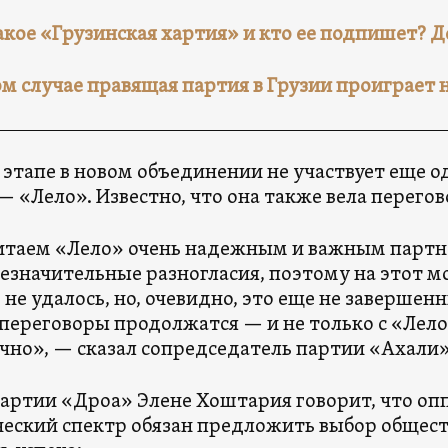
акое «Грузинская хартия» и кто ее подпишет? 
ом случае правящая партия в Грузии проиграет
 этапе в новом объединении не участвует еще 
— «Лело». Известно, что она также вела перего
таем «Лело» очень надежным и важным партн
езначительные разногласия, поэтому на этот 
 не удалось, но, очевидно, это еще не завершен
 переговоры продолжатся — и не только с «Лел
чно», — сказал сопредседатель партии «Ахали»
артии «Дроа» Элене Хоштария говорит, что о
еский спектр обязан предложить выбор обществ