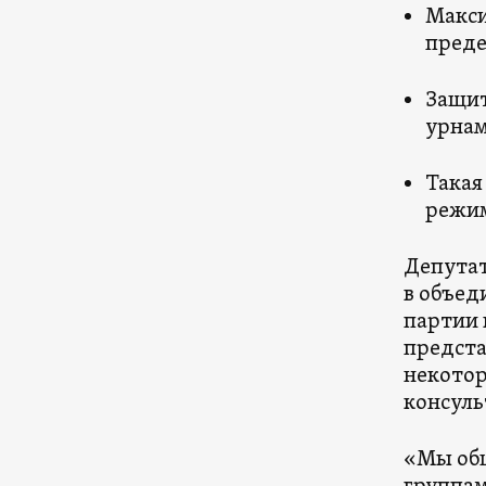
Макси
преде
Защит
урнам
Такая
режим
Депутат
в объед
партии 
предста
некотор
консуль
«Мы общ