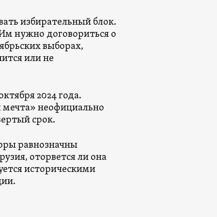
вать избирательный блок.
Им нужно договориться о
тябрьских выборах,
нится или не
ктября 2024 года.
я мечта» неофициально
вертый срок.
боры равнозначны
рузия, оторвется ли она
зуется историческими
ции.