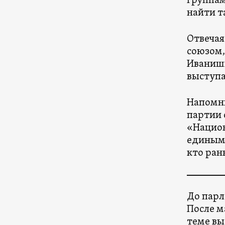
группам
найти т
Отвечая
союзом,
Иванишв
выступа
Напомни
партии 
«Национ
единым 
кто ран
До парл
После м
теме вы