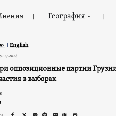
География
Мнения
ლი
English
9.07.2024
ри оппозиционные партии Грузи
частия в выборах
s
и
ся