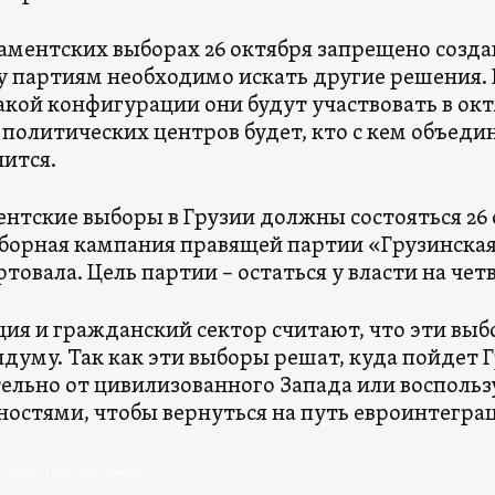
аментских выборах 26 октября запрещено созда
 партиям необходимо искать другие решения. 
какой конфигурации они будут участвовать в ок
 политических центров будет, кто с кем объеди
ится.
нтские выборы в Грузии должны состояться 26 о
орная кампания правящей партии «Грузинска
ртовала. Цель партии – остаться у власти на чет
ия и гражданский сектор считают, что эти вы
думу. Так как эти выборы решат, куда пойдет Г
ельно от цивилизованного Запада или восполь
остями, чтобы вернуться на путь евроинтегра
е партии Грузии объединились