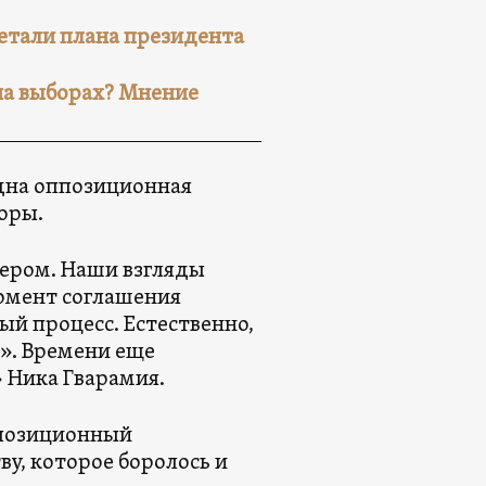
Детали плана президента
 на выборах? Мнение
одна оппозиционная
воры.
ером. Наши взгляды
момент соглашения
ный процесс. Естественно,
о». Времени еще
 Ника Гварамия.
ппозиционный
у, которое боролось и