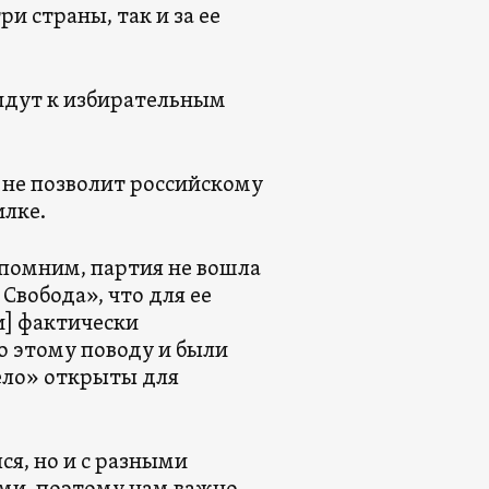
и страны, так и за ее
ридут к избирательным
 не позволит российскому
илке.
помним, партия не вошла
Свобода», что для ее
и] фактически
о этому поводу и были
Лело» открыты для
ся, но и с разными