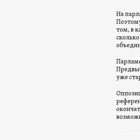
На парл
Поэтому
том, в 
сколько
объедин
Парламе
Предвыб
уже ста
Оппозиц
референ
окончат
возможн
Три оппозиционны