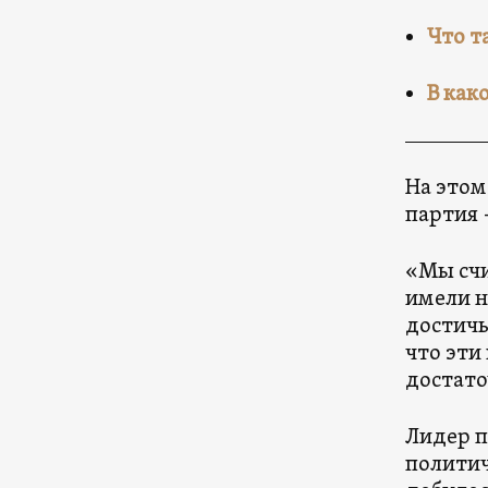
Что т
В как
На этом
партия 
«Мы счи
имели н
достичь
что эти
достато
Лидер п
политич