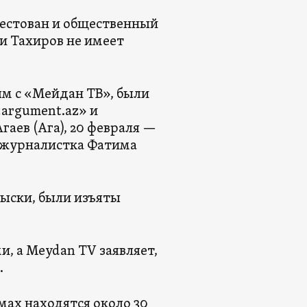
рестован и общественный
ви Тахиров не имеет
ным с «Мейдан ТВ», были
argument.az» и
ев (Ага), 20 февраля —
— журналистка Фатима
ыски, были изъяты
, а Meydan TV заявляет,
.
мах находятся около 30