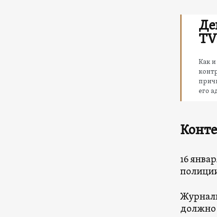
Де
TV
Как и
контр
причи
его а
Конте
16 янва
полиции
Журнали
должно 