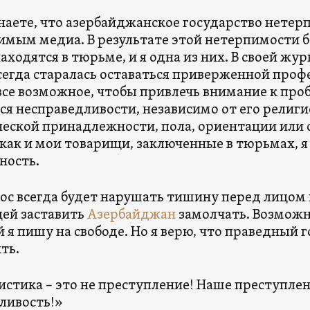
знаете, что азербайджанское государство нетер
имым медиа. В результате этой нетерпимости б
находятся в тюрьме, и я одна из них. В своей жур
всегда старалась оставаться приверженной проф
все возможное, чтобы привлечь внимание к про
ся несправедливости, независимо от его религи
еской принадлежности, пола, ориентации или с
 как и мои товарищи, заключенные в тюрьмах, 
ность.
ос всегда будет нарушать тишину перед лицом 
ей заставить
Азербайджан
замолчать. Возможно
 я пишу на свободе. Но я верю, что праведный 
ть.
стика – это не преступление! Наше преступлени
ливость!»