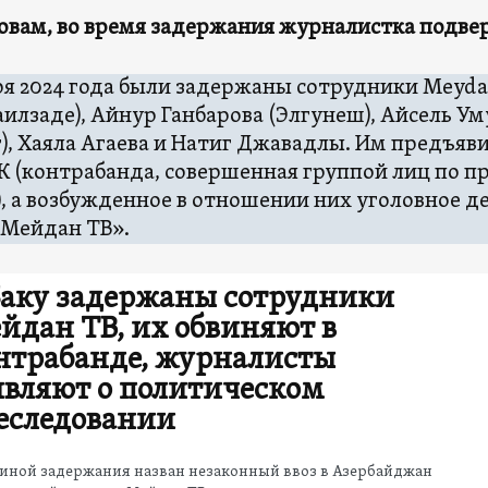
ловам, во время задержания журналистка подве
ря 2024 года были задержаны сотрудники Meyd
илзаде), Айнур Ганбарова (Элгунеш), ​​Айсель 
), Хаяла Агаева и Натиг Джавадлы. Им предъяви
 УК (контрабанда, совершенная группой лиц по 
), а возбужденное в отношении них уголовное д
Мейдан ТВ».
Баку задержаны сотрудники
йдан ТВ, их обвиняют в
нтрабанде, журналисты
являют о политическом
еследовании
иной задержания назван незаконный ввоз в Азербайджан