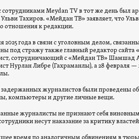
с сотрудниками Meydan TV в тот же день был а
 Ульви Тахиров. «Мейдан ТВ» заявляет, что Уль
о отношения к редакции.
ля 2025 года в связи с уголовным делом, связан
ны под стражу также главный редактор сайта «
ст, сотрудничающий с «Мейдан ТВ» Шамшад Ага
ст Нурлан Либре (Гахраманлы), а 28 февраля 
лы.
 задержанных журналистов были проведены об
ы, компьютеры и другие личные вещи.
анные журналисты не признают себя виновными
 сотрудники несут наказание за критику властей
ящее время по аналогичным обвинениям в тюрь