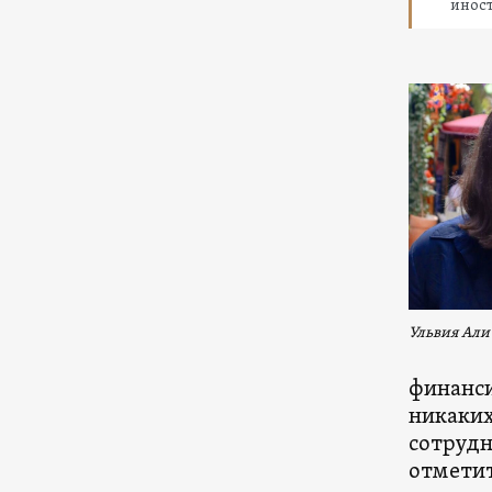
инос
Ульвия Али
финанси
никаких
сотрудн
отметит