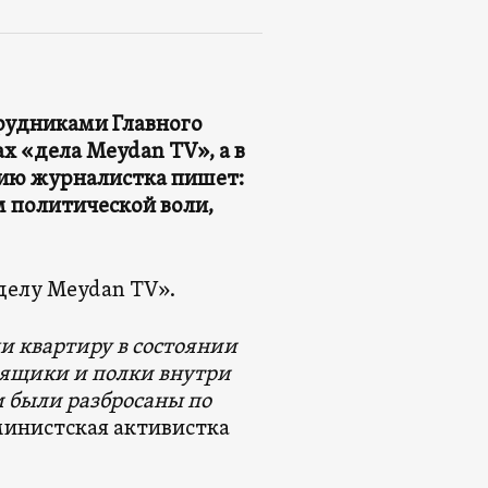
трудниками Главного
ах «дела Meydan TV», а в
цию журналистка пишет:
м политической воли,
делу Meydan TV».
и квартиру в состоянии
 ящики и полки внутри
 были разбросаны по
министская активистка