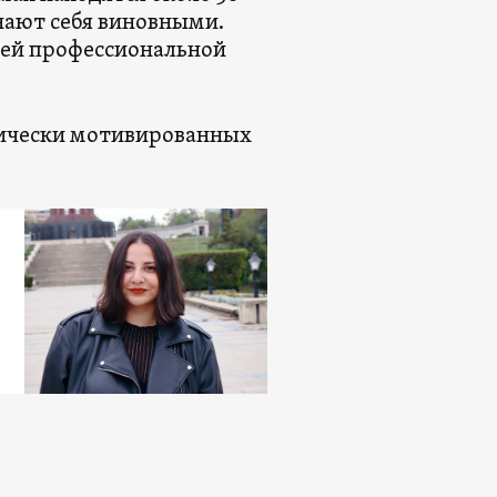
нают себя виновными.
оей профессиональной
итически мотивированных