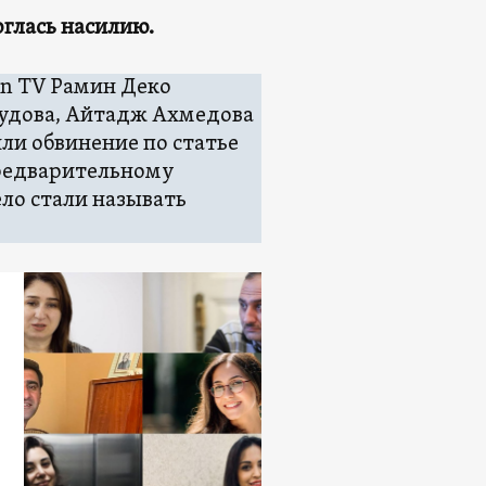
рглась насилию.
an TV Рамин Деко
Умудова, Айтадж Ахмедова
ли обвинение по статье
предварительному
ело стали называть