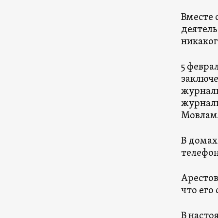
Вместе 
деятель
никаког
5 февра
заключе
журнали
журнали
Мовлам
В домах
телефон
Арестов
что его
В насто