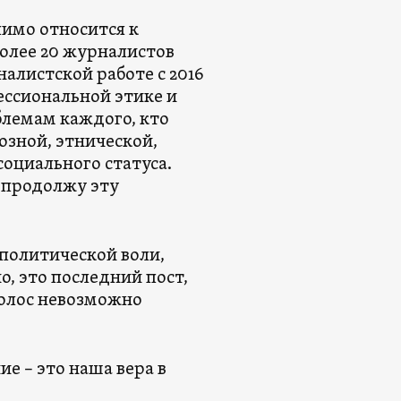
пимо относится к
олее 20 журналистов
налистской работе с 2016
ессиональной этике и
блемам каждого, кто
озной, этнической,
оциального статуса.
я продолжу эту
политической воли,
, это последний пост,
голос невозможно
е – это наша вера в