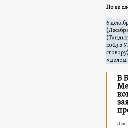
По ее с
6 декаб
(Джабра
(Тапдыг
206.3.2
сговору
«делом 
В 
Ме
ко
за
пр
Прич