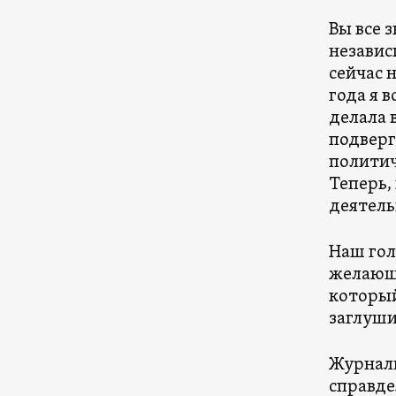
Вы все 
независ
сейчас 
года я 
делала 
подверг
политич
Теперь,
деятель
Наш гол
желающ
который
заглуши
Журнали
справде