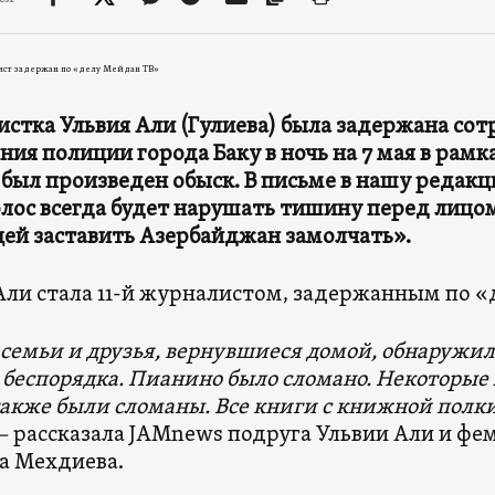
ст задержан по «делу Мейдан ТВ»
стка Ульвия Али (Гулиева) была задержана со
ния полиции города Баку в ночь на 7 мая в рамк
 был произведен обыск. В письме в нашу редак
лос всегда будет нарушать тишину перед лицо
й заставить Азербайджан замолчать».
Али стала 11-й журналистом, задержанным по «
семьи и друзья, вернувшиеся домой, обнаружил
 беспорядка. Пианино было сломано. Некоторые
акже были сломаны. Все книги с книжной полки
—
рассказала JAMnews подруга Ульвии Али и фе
а Мехдиева.