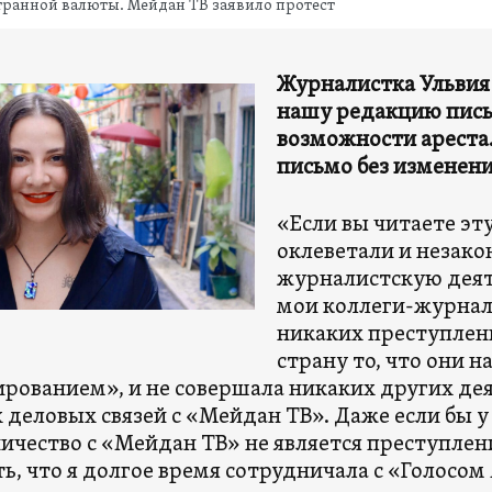
транной валюты. Мейдан ТВ заявило протест
Журналистка Ульвия 
нашу редакцию пись
возможности ареста
письмо без изменен
«Если вы читаете эту
оклеветали и незако
журналистскую деяте
мои коллеги-журнал
никаких преступлени
страну то, что они 
рованием», и не совершала никаких других дея
 деловых связей с «Мейдан ТВ». Даже если бы у 
ичество с «Мейдан ТВ» не является преступле
ь, что я долгое время сотрудничала с «Голосом