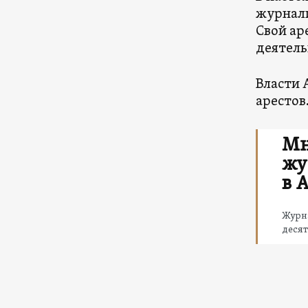
журнали
Свой ар
деятель
Власти 
арестов
Мн
жу
в 
Журн
деся