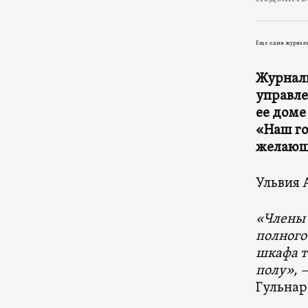
Еще один журнали
Журнали
управле
ее доме
«Наш го
желающе
Ульвия 
«Члены 
полного
шкафа т
полу», 
Гульнар