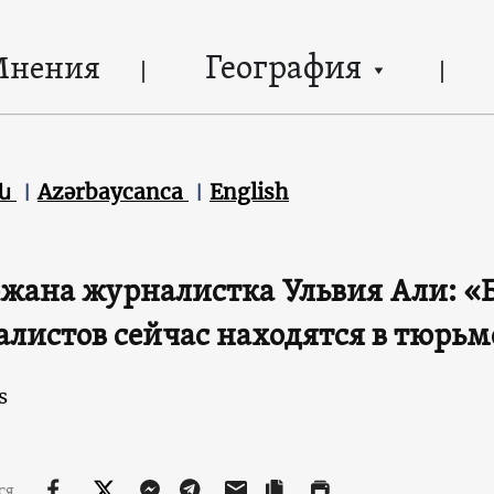
География
Мнения
են
Azərbaycanca
English
жана журналистка Ульвия Али: «Б
листов сейчас находятся в тюрьме
s
ся