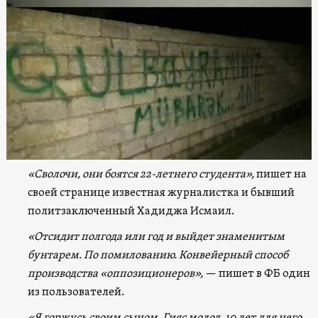
«Сволочи, они боятся 22-летнего студента»,
пишет на
своей странице известная журналистка и бывший
политзаключенный Хадиджа Исмаил.
«Отсидит полгода или год и выйдет знаменитым
бунтарем. По помилованию. Конвейерный способ
производства «оппозиционеров»,
— пишет в ФБ один
из пользователей.
«Я горжусь своим сыном, Гияс молод, 10 лет для него