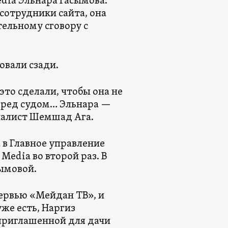
dia Эльнара Гасымова.
сотрудники сайта, она
тельному сговору с
овали сзади.
то сделали, чтобы она не
перед судом… Эльнара —
рналист Шемшад Ага.
а в Главное управление
Media во второй раз. В
сымовой.
ервью «Мейдан ТВ», и
уже есть, Наргиз
 приглашенной для дачи