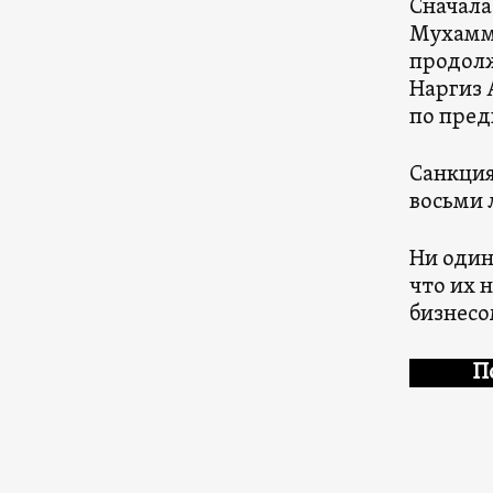
Сначала
Мухамме
продолж
Наргиз 
по пред
Санкция
восьми 
Ни один
что их 
бизнесо
П