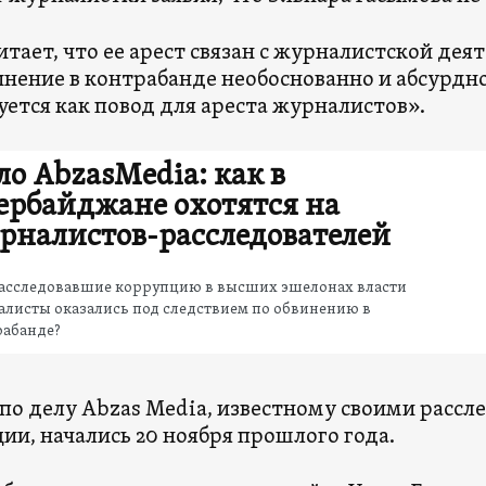
итает, что ее арест связан с журналистской дея
инение в контрабанде необоснованно и абсурдно,
уется как повод для ареста журналистов».
ло AbzasMedia: как в
ербайджане охотятся на
рналистов-расследователей
расследовавшие коррупцию в высших эшелонах власти
листы оказались под следствием по обвинению в
рабанде?
по делу Abzas Media, известному своими расс
ии, начались 20 ноября прошлого года.