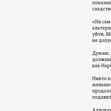
показан
следств
«На сам
альтерн
уйти. М
не допу
Думаю, 
должны 
как Нарг
Никто н
меньше 
продолж
подавит
Адвокат