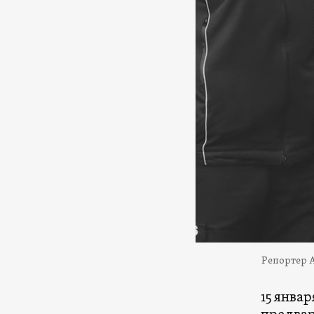
Репортер A
15 янва