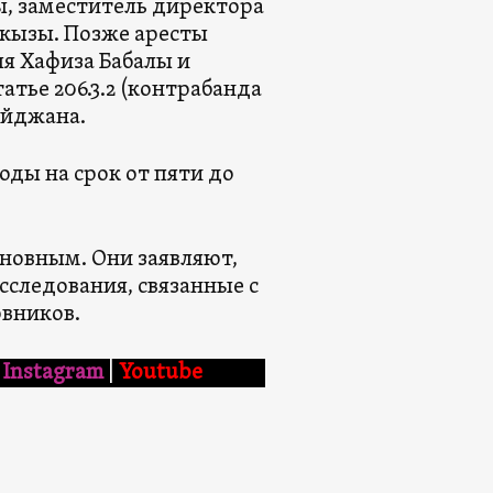
ы, заместитель директора
кызы. Позже аресты
я Хафиза Бабалы и
атье 206.3.2 (контрабанда
айджана.
ды на срок от пяти до
иновным. Они заявляют,
сследования, связанные с
вников.
Instagram
|
Youtube