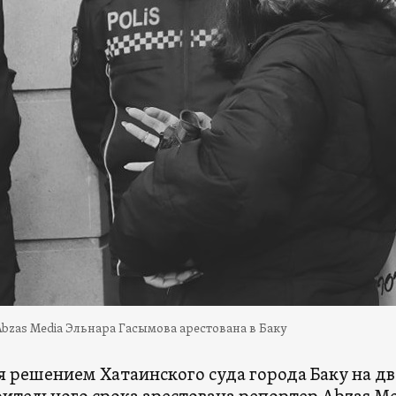
bzas Media Эльнара Гасымова арестована в Баку
ря решением Хатаинского суда города Баку на дв