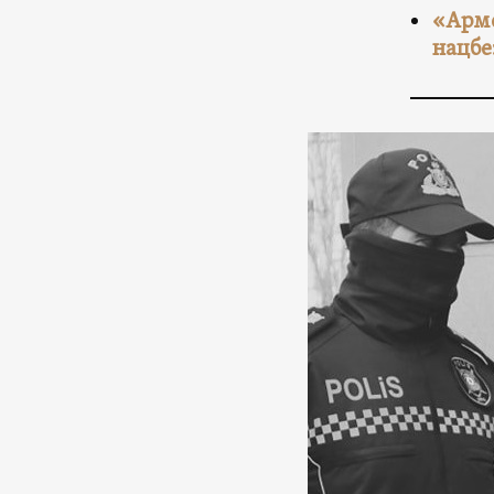
«Арме
нацбе