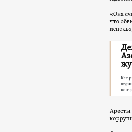
«Она сч
что обв
использ
Де
Аз
жу
Как 
журна
конт
Аресты 
коррупц