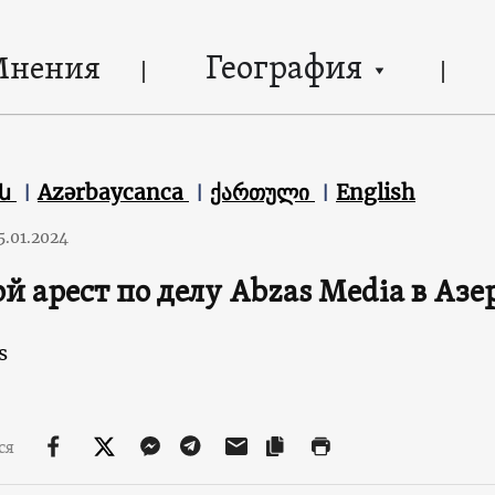
География
Мнения
են
Azərbaycanca
ქართული
English
5.01.2024
й арест по делу Abzas Media в Аз
s
ся