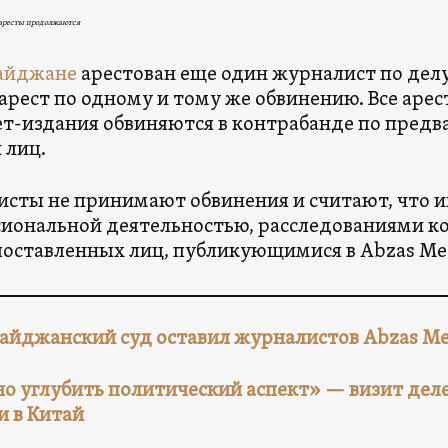
 аресты продолжаются
айджане
арестован еще один журналист по делу
арест по одному и тому же обвинению. Все аре
т-издания обвиняются в контрабанде по предв
 лиц.
сты не принимают обвинения и считают, что их
иональной деятельностью, расследованиями к
оставленных лиц, публикующимися в Abzas Me
айджанский суд оставил журналистов Abzas Me
о углубить политический аспект» — визит дел
и в Китай