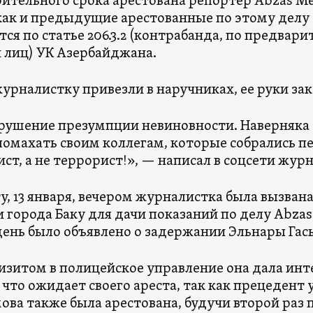
ительного срока арестована репортер Abzas Me
как и предыдущие арестованные по этому делу 
тся по статье 206.3.2 (контрабанда, по предвари
 лиц) УК Азербайджана.
журналистку привезли в наручниках, ее руки зак
рушение презумпции невиновности. Наверняка э
помахать своим коллегам, которые собрались 
ст, а не террорист!», — написал в соцсети жу
ту, 13 января, вечером журналистка была вызван
 города Баку для дачи показаний по делу Abzas 
день было объявлено о задержании Эльнары Га
изитом в полицейское управление она дала инт
, что ожидает своего ареста, так как прецедент 
ова также была арестована, будучи второй раз