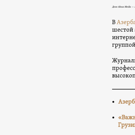
Дело Abzas Media —
В
Азерб
шестой 
интерне
группой
Журнали
професс
высокоп
Азерб
«Важн
Грузи