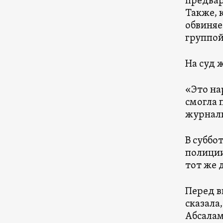
предвар
Также, 
обвиняе
группой
На суд 
«Это на
смогла 
журнали
В суббо
полиции
тот же 
Перед в
сказала
Абсалам