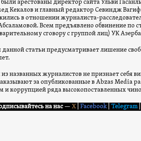
 были арестованы директор сайта Ульви Гасанл
д Кекалов и главный редактор Севиндж Вагиф
ились в отношении журналиста-расследовател
Абсаламовой. Всем предъявлено обвинение по ст
варительному сговору с группой лиц) УК Азерб
 данной статьи предусматривает лишение свобо
лет.
 из названных журналистов не признает себя в
наказывают за опубликованные в Abzas Media ра
м и коррупцией ряда высокопоставленных чино
одписывайтесь на нас
—
X
|
Facebook
|
Telegram
|