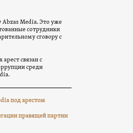
 Abzas Media. Это уже
стованные сотрудники
арительному сговору с
 арест связан с
оррупции среди
dia.
dia под арестом
егации правящей партии