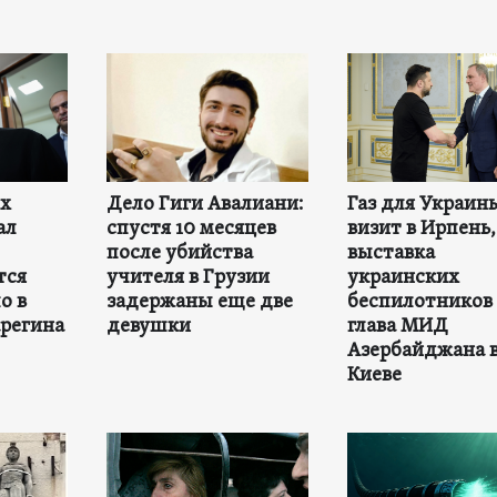
ех
Дело Гиги Авалиани:
Газ для Украин
ал
спустя 10 месяцев
визит в Ирпень,
после убийства
выставка
тся
учителя в Грузии
украинских
о в
задержаны еще две
беспилотников 
регина
девушки
глава МИД
Азербайджана 
Киеве