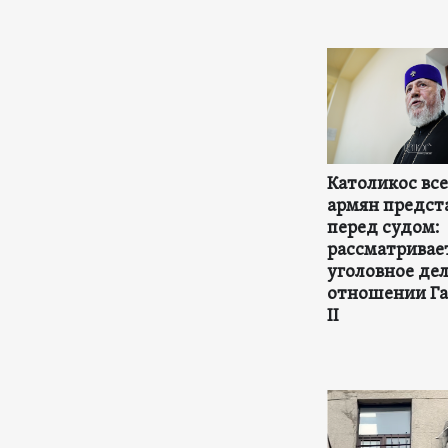
Католикос вс
армян предст
перед судом:
рассматривае
уголовное дел
отношении Га
II