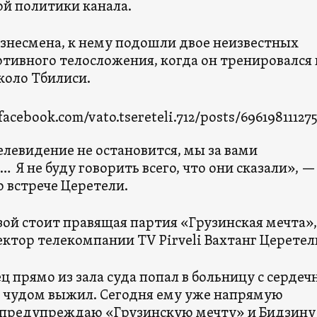
й политики канала.
изнесмена, к нему подошли двое неизвестных
тивного телосложения, когда он тренировался 
коло Тбилиси.
acebook.com/vato.tsereteli.712/posts/69619811127
елевидение не остановится, мы за вами
Я не буду говорить всего, что они сказали», —
 встрече Церетели.
зой стоит правящая партия «Грузинская мечта»,
ктор телекомпании TV Pirveli Вахтанг Церетел
ц прямо из зала суда попал в больницу с серде
 чудом выжил. Сегодня ему уже напрямую
 предупреждаю «Грузинскую мечту» и Бидзину