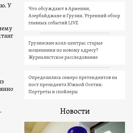
ю. У
Что обсуждают в Армении,
Азербайджане и Грузии. Утренний обзор
главных событий LIVE
нему
хтанг
Грузинские колл-центры: старые
мошенники по новому адресу?
Журналистское расследование
Определились семеро претендентов на
из
пост президента Южной Осетии.
оянно
Портреты и спойлеры
Новости
-