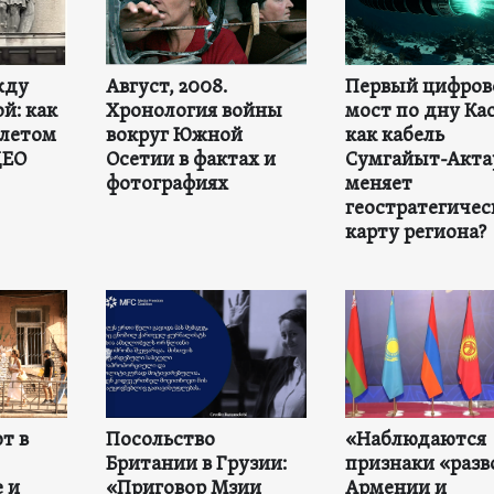
жду
Август, 2008.
Первый цифров
й: как
Хронология войны
мост по дну Ка
 летом
вокруг Южной
как кабель
ДЕО
Осетии в фактах и
Сумгайыт-Акта
фотографиях
меняет
геостратегиче
карту региона?
т в
Посольство
«Наблюдаются
Британии в Грузии:
признаки «разв
 и
«Приговор Мзии
Армении и