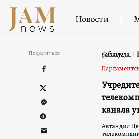
Новости
Поделиться
ქართული
Парламентск
Учредите
телекомп
канала у
Автандил Це
телекомпании