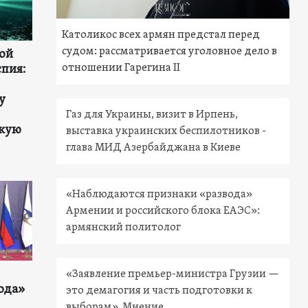
Католикос всех армян предстал перед
судом: рассматривается уголовное дело в
ой
отношении Гарегина II
спия:
у
Газ для Украины, визит в Ирпень,
скую
выставка украинских беспилотников -
глава МИД Азербайджана в Киеве
«Наблюдаются признаки «развода»
Армении и российского блока ЕАЭС»:
армянский политолог
«Заявление премьер-министра Грузии —
ода»
это демагогия и часть подготовки к
выборам». Мнение