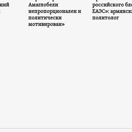
нний
Амаглобели
российского бл
х
непропорционален и
ЕАЭС»: армянск
политически
политолог
мотивирован»