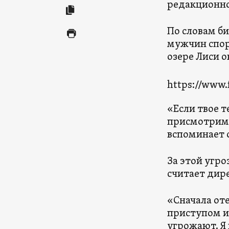
редакционно
По словам б
мужчин спор
озере Лиси о
https://www.f
«Если твое т
присмотрим… 
вспоминает о
За этой угро
считает дире
«Сначала оте
приступом и
угрожают. Я