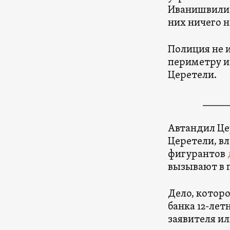
Иванишвили,
них ничего н
Полиция не 
периметру и 
Церетели.
_____
Автандил Це
Церетели, вл
фигурантов
вызывают в 
Дело, которо
банка 12-лет
заявителя и