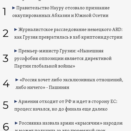
1
Правительство Науру отозвало признание
оккупированных Абхазии и Южной Осетии
2
Журналистское расследование немецкого ARD:
как Грузия превратилась в хаб криптоиндустрии
Премьер-министр Грузии: «Нынешняя
3
русофобия оппозиции является директивой
Партии глобальной войны»
4
«Россия хочет либо эксклюзивных отношений,
либо ничего» - Пашинян
5
Армения отходит от РФ и идет в сторону ЕС:
процесс начался, но до финала еще далеко
6
Россиянка назвала армян «крысячим» народом
и может получить за это тюремный срок