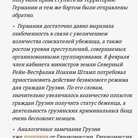
получили права ступить на территорию
Германии и тем же бортом были отправлены
обратно.
• Германия достаточно давно выразила
озабоченность в связи с увеличением
количества соискателей убежища, а также
ростом уровня преступлений, совершаемых
организованными группировками. 8 февраля
член кабинета министров земли Северный
Рейн-Вестфалия Иоахим Штамп потребовал
приостановить действие безвизового режима
для граждан Грузии. По его словам,
значительно увеличилось количество попыток
граждан Грузии получить статус беженца, а
деятельность грузинских криминальных банд
очень беспокоит немцев.
• Аналогичные замечания Грузия
уже
получила
о
т Еврокомиссии. Еврокомиссия