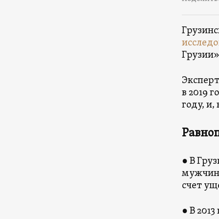
Грузинс
исследо
Грузии»
Эксперт
в 2019 
году, и,
Равно
● В Гру
мужчины
счет ущ
● В 2013