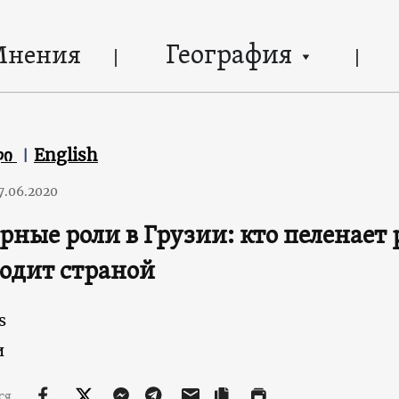
География
Мнения
ლი
English
7.06.2020
рные роли в Грузии: кто пеленает 
одит страной
s
и
ся