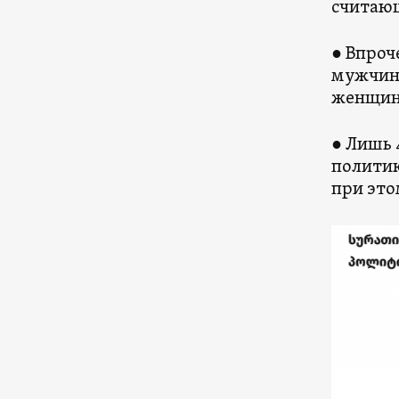
считаю
● Впроч
мужчин 
женщины
● Лишь 
политик
при это