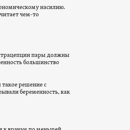
ономическому насилию.
считает чем-то
онтрацепции пары должны
еменность большинство
 такое решение с
ывали беременность, как
я к врачам по меньшей