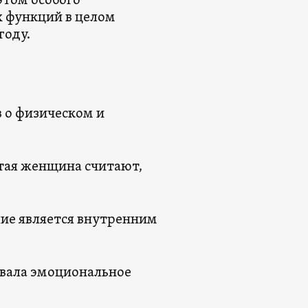
этом особого
 функций в целом
году.
 о физическом и
тая женщина считают,
лие является внутренним
ывала эмоциональное