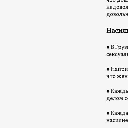
что дом
недовол
довольн
Насили
● В Гру
сексуал
● Напри
что жен
● Кажды
делом с
● Кажда
насилие