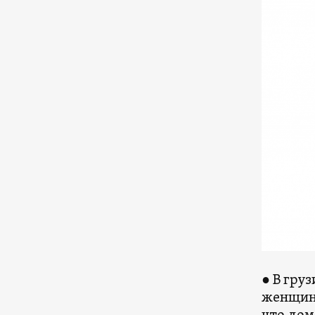
● В гру
женщино