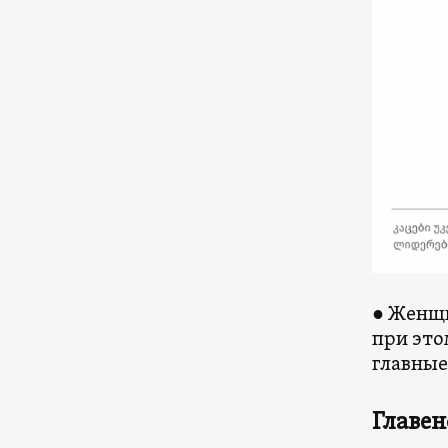
● Женщи
при это
главные
Главен