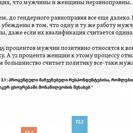
щих, что мужчины и женщины неравноправны.
ем, до гендерного равноправия все еще далеко. 
убеждены в том, что одну и ту же работу муж
, даже если их квалификация считается один
45 процентов мужчин позитивно относятся к в
у. А 72 процента женщин к этому процессу отн
м большинство считает политику все-таки му