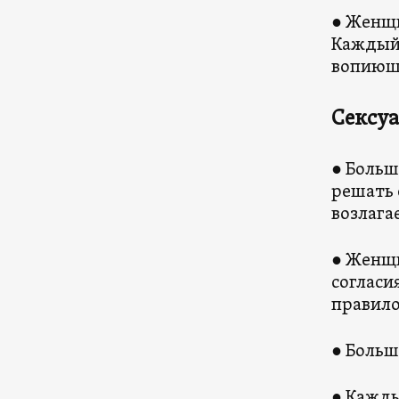
● Женщи
Каждый 
вопиющ
Сексуа
● Больш
решать 
возлага
● Женщи
согласи
правило
● Больш
● Кажды