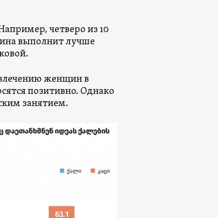
Например, четверо из 10
чина выполнит лучше
аковой.
овлечению женщин в
осятся позитивно. Однако
жским занятием.