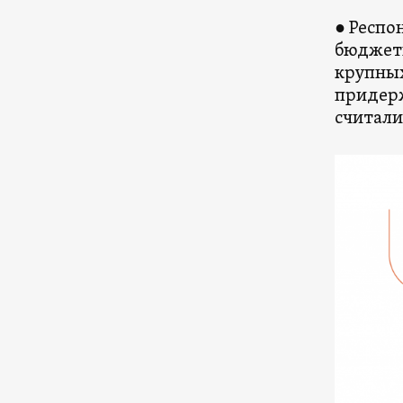
● Респо
бюджетн
крупных
придерж
считали