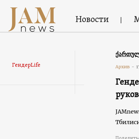
Новости
ქართუ
ГендерLife
Архив
-
1
Генде
руков
JAMnew
Тбилис
Поделить