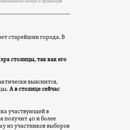
 комедийного актера и продюсер
а
вет старейшин города. В
эра столицы, так как его
фактически выяснится,
нцы.
А в столице сейчас
ска участвующей в
я получит 40 и более
му из участников выборов