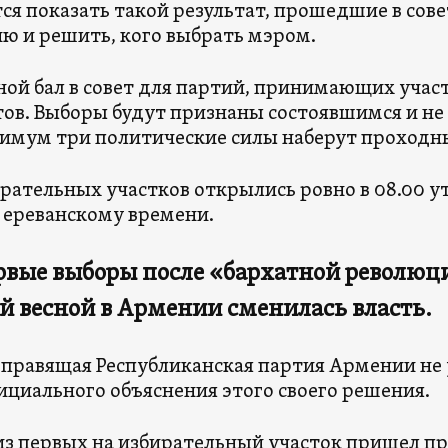
тся показать такой результат, прошедшие в сов
ю и решить, кого выбрать мэром.
ой бал в совет для партий, принимающих участ
ов. Выборы будут признаны состоявшимся и не 
имум три политические силы наберут проходн
ирательных участков открылись ровно в 08.00 ут
о ереванскому времени.
рвые выборы после «бархатной революци
й весной в Армении сменилась власть.
правящая Республиканская партия Армении не у
фициального объяснения этого своего решения.
з первых на избирательный участок пришел п