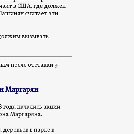
зит в США, где должен
 Пашинян считает эти
 должны вызывать
ным после отставки 9
н Маргарян
8 года начались акции
она Маргаряна.
деревьев в парке в