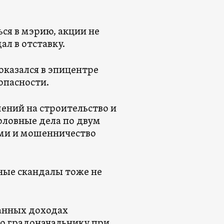
ся в мэрию, акции не
ал в отставку.
оказался в эпицентре
опасности.
шений на строительство и
оловные дела по двум
ми и мошенничество
ные скандалы тоже не
анных доходах
то градоначальнику при