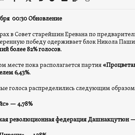
ября 00:30 Обновление
рах в Совет старейшин Еревана по предварите
веренную победу одерживает блок Никола Паш
ший
более 82% голосов
.
ом месте пока располагается партия
«Процвета
елем 6,43%
.
ые голоса распределились следующим образом
йс» — 4,78%
кая революционная федерация Дашнакцутюн — 