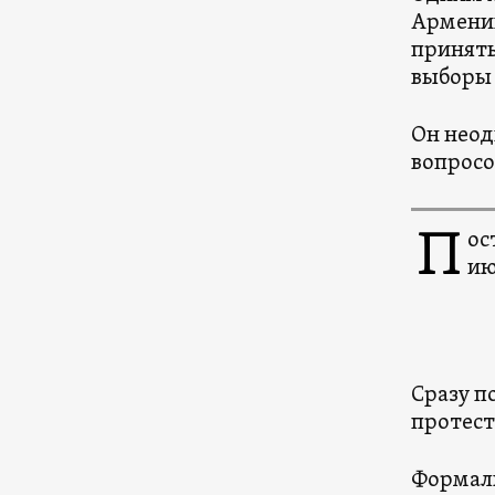
Армении
принять
выборы
Он неод
вопросо
П
ос
ию
Сразу п
протест
Формаль