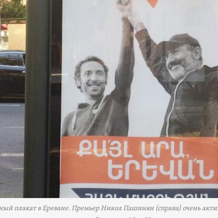
ый плакат в Ереване. Премьер Никол Пашинян (справа) очень акти