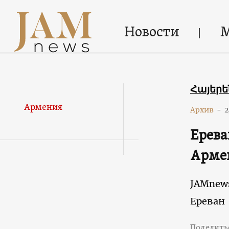
Новости
Հայեր
Армения
Архив
-
2
Ерева
Арме
JAMnew
Ереван
Поделить