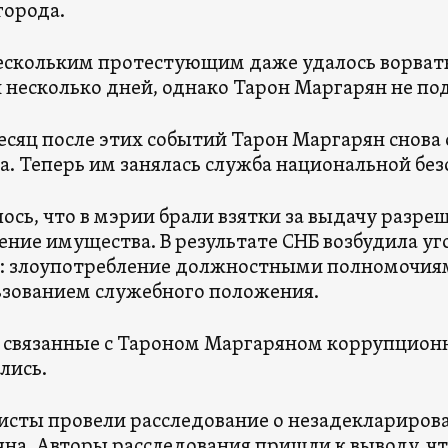
города.
ескольким протестующим даже удалось ворвать
 несколько дней, однако Тарон Маргарян не под
есяц после этих событий Тарон Маргарян снова 
а. Теперь им занялась служба национальной без
ось, что в мэрии брали взятки за выдачу разре
ние имущества. В результате СНБ возбудила уг
: злоупотребление должностными полномочия
ьзованием служебного положения.
 связанные с Тароном Маргаряном коррупцион
лись.
сты провели расследование о незадеклариров
на. Авторы расследования пришли к выводу, ч