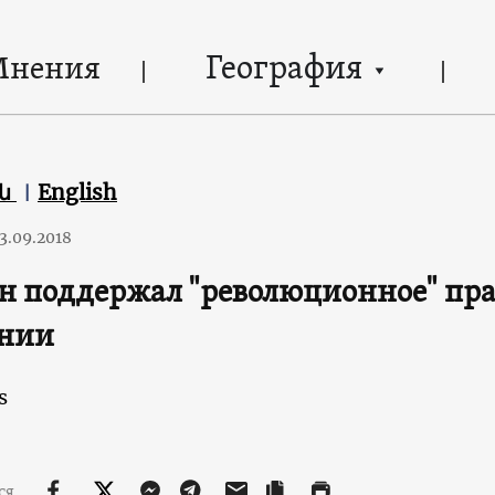
География
Мнения
են
English
3.09.2018
н поддержал "революционное" пра
нии
s
ся