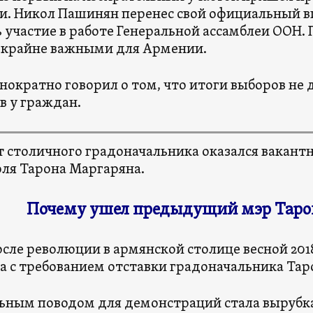
. Никол Пашинян перенес свой официальный ви
 участие в работе Генеральной ассамблеи ООН.
 крайне важными для Армении.
нократно говорил о том, что итоги выборов не
в у граждан.
т столичного градоначальника оказался вакант
ля Тарона Маргаряна.
Почему ушел предыдущий мэр Таро
осле революции в армянской столице весной 201
а с требованием отставки градоначальника Тар
ным поводом для демонстраций стала вырубка 