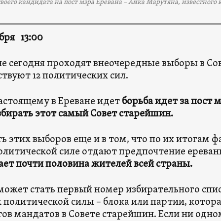
воего кандидата на пост мэра Еревана – Айка Марутяна, известного
ября 13:00
не сегодня проходят внеочередные выборы в Со
ствуют 12 политических сил.
астоящему в Ереване идет
борьба идет за пост м
збирать этот самый Совет старейшин.
ь этих выборов еще и в том, что по их итогам 
олитической силе отдают предпочтение ерева
ет почти половина жителей всей страны.
ожет стать первый номер избирательного спи
 политической силы – блока или партии, котора
ов мандатов в Совете старейшин. Если ни одно