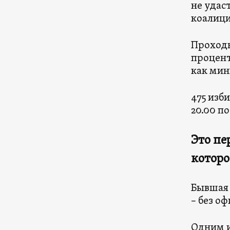
не удас
коалици
Проходн
процент
как мин
475 изб
20.00 п
Это пе
которо
Бывшая 
– без о
Одним и