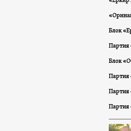
«Еркир 
«Орина
Блок «Е
Партия
Блок
«О
Партия
Партия
Партия