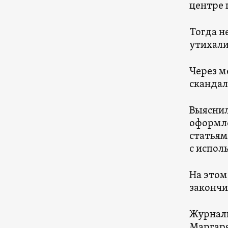
центре 
Тогда н
утихали
Через м
скандал
Выяснил
оформле
статьям
с испол
На этом
закончи
Журнали
Маргаря