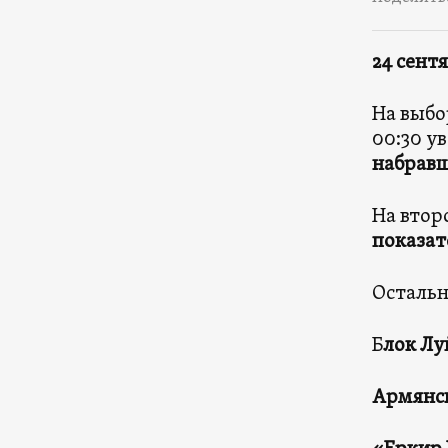
24 сент
На выбо
00:30 у
набрав
На втор
показат
Остальн
Б
лок Лу
Армянс