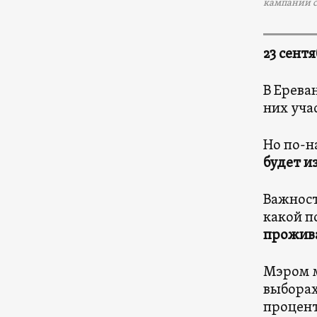
кампании с
23 сент
В Ерева
них уча
Но по-н
будет и
Важност
какой п
прожива
Мэром м
выборах
процент