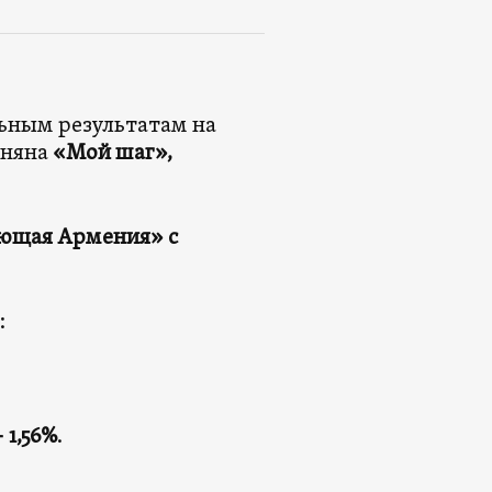
льным результатам на
иняна
«Мой шаг»,
ющая Армения» с
:
1,56%
.