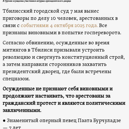
В Грузии осуждены участники штурма президентского дворца
Тбилисский городской суд 7 мая вынес
приговоры по делу 10 человек, арестованных в
связи с
событиями 4 октября 2025 года.
Все
признаны виновными в попытке госпереворота.
Согласно обвинению, осужденные во время
митингов в Тбилиси призывали устроить
революцию и свергнуть конституционный строй,
а затем направили сторонников захватить
президентский дворец, где были встречены
спецназом.
Осужденные не признают себя виновными и
продолжают настаивать, что арестованы за
гражданский протест и являются политическими
заключенными.
● Знаменитый оперный певец Паата Бурчуладзе
— 7 лет