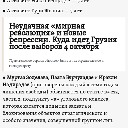
● Активист Ника Гвенцадзе — 5 лет
● Активист Гури Жваниа — 5 лет
Неудачная «мирная
революция» и новые
репрессии. Куда идет Грузия
после выборов 4 октября
Правительство страны обвиняет Запад в подстрекательстве к
госперевороту
●
Муртаз Зоделава, Паата Бурчуладзе
и
Иракли
Надирадзе
(приговорены каждый к семи годам
лишения свободы) обвиняются по статье 19-222,
части 2, подпункту «а» уголовного кодекса,
которая касается попытки захвата и
блокирования объектов стратегического и
особого значения, совершенной группой лиц.