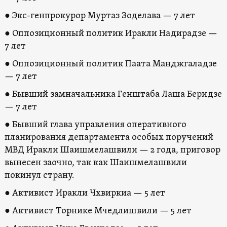
● Экс-генпрокурор Муртаз Зоделава — 7 лет
● Оппозиционный политик Иракли Надирадзе —
7 лет
● Оппозиционный политик Паата Манджгаладзе
— 7 лет
● Бывший замначальника Генштаба Лаша Беридзе
— 7 лет
● Бывший глава управления оперативного
планирования департамента особых поручений
МВД Иракли Шаишмелашвили — 2 года, приговор
вынесен заочно, так как Шаишмелашвили
покинул страну.
● Активист Иракли Чхвиркиа — 5 лет
● Активист Торнике Мчедлишвили — 5 лет