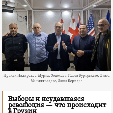
Иракли Надирадзе, Муртаз Зоделава, Паата Бурчуладзе, Паата
Манджгаладзе, Лаша Беридзе
Выборы и неудавшаяся
революция — что происходит
в Грузии