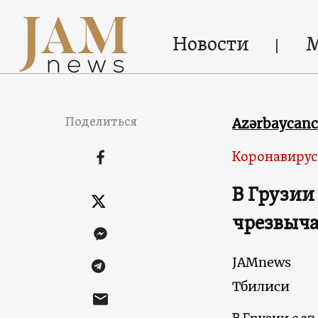
Новости
Поделиться
Azərbaycan
Коронавирус
В Грузии
чрезвыч
JAMnews
Тбилиси