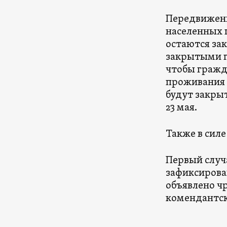
Передвижени
населенных п
остаются за
закрытыми го
чтобы гражд
проживания (
будут закры
23 мая.
Также в силе 
Первый случ
зафиксирован
объявлено чр
комендантск