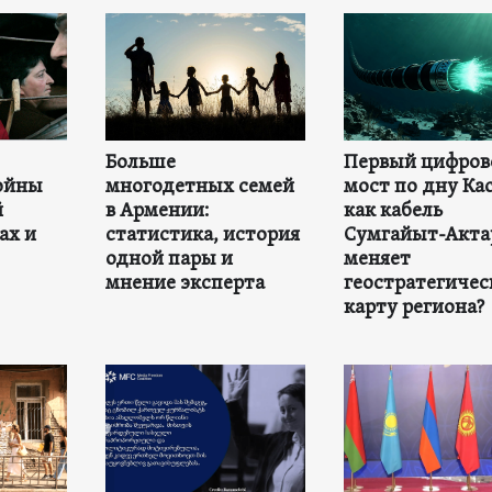
Больше
Первый цифров
ойны
многодетных семей
мост по дну Ка
й
в Армении:
как кабель
ах и
статистика, история
Сумгайыт-Акта
одной пары и
меняет
мнение эксперта
геостратегиче
карту региона?