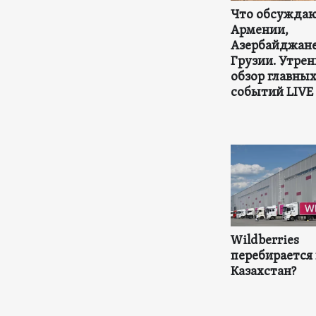
Что обсуждаю
Армении,
Азербайджане
Грузии. Утре
обзор главны
событий LIVE
Wildberries
перебирается 
Казахстан?