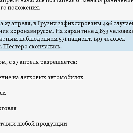
7 апреля началась поэтапная отмена ограничени
го положения.
 27 апреля, в Грузии зафиксированы 496 случае
ия коронавирусом. На карантине 4,833 человека
арным наблюдением 571 пациент. 149 человек
. Шестеро скончались.
м, с 27 апреля разрешается:
ние на легковых автомобилях
кси
рговля
ставки любой продукции