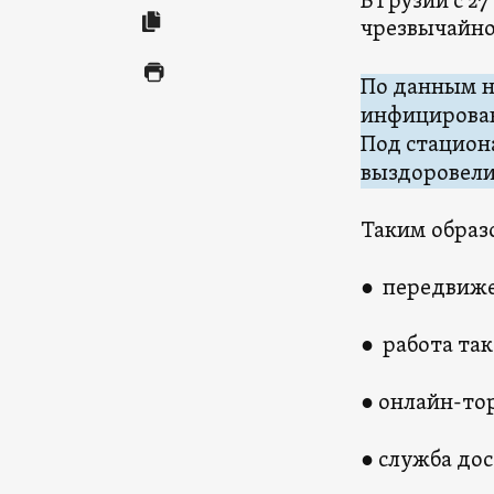
В Грузии с 2
чрезвычайно
По данным на
инфицирован
Под стацион
выздоровели
Таким образо
● передвиже
● работа та
● онлайн-то
● служба до