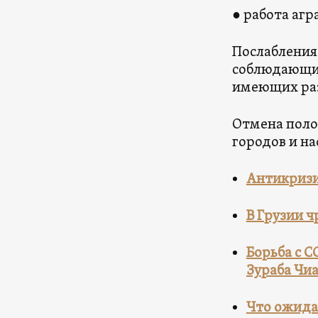
● работа аг
Послабления
соблюдающих
имеющих раз
Отмена поло
городов и н
Антикризи
В Грузии 
Борьба с C
Зураба Чи
Что ожида