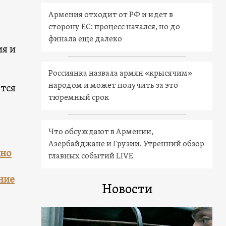
Армения отходит от РФ и идет в
сторону ЕС: процесс начался, но до
финала еще далеко
я и
Россиянка назвала армян «крысячим»
народом и может получить за это
тся
тюремный срок
Что обсуждают в Армении,
Азербайджане и Грузии. Утренний обзор
пно
главных событий LIVE
ние
Новости