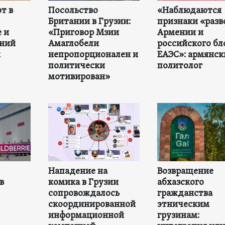
т в
Посольство
«Наблюдаются
Британии в Грузии:
признаки «разв
 и
«Приговор Мзии
Армении и
нний
Амаглобели
российского бл
х
непропорционален и
ЕАЭС»: армянск
политически
политолог
мотивирован»
Нападение на
Возвращение
в
комика в Грузии
абхазского
сопровождалось
гражданства
скоординированной
этническим
информационной
грузинам: