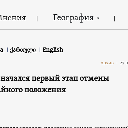
География
Мнения
ca
ქართული
English
Архив
-
27.
 начался первый этап отмены
айного положения