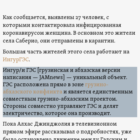
Как сообщается, выявлены 27 человек, с
которыми контактировала инфицированная
коронавирусом женщина. В основном это жители
села Саберио, они отправлены в карантин.
Большая часть жителей этого села работают на
ИнгурГЭС
.
Ингур/и ГЭС [грузинская и абхазская версии
написания — JAMnews] — уникальный объект.
ГЭС расположена прямо в зоне
грузино-
абхазского конфликта
и является единственным
совместным грузино-абхазским проектом.
Стороны совместно управляют ГЭС и делят
электричество, которое она производит.
Пока Алхас Джинджолия в телевизионном
прямом эфире рассказывал о подробностях, уже
было остановлено движение между Галским и