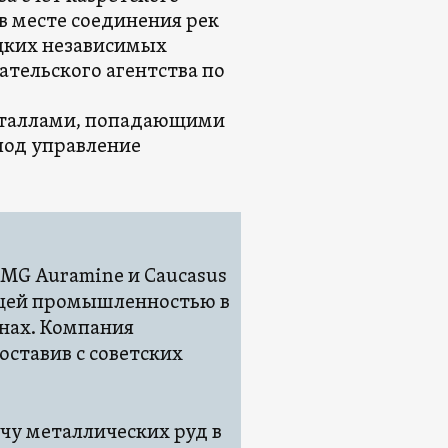
в месте соединения рек
цких независимых
ательского агентства по
о
еталлами, попадающими
под управление
RMG Auramine и Caucasus
ющей промышленностью в
нах. Компания
оставив с советских
чу металлических руд в