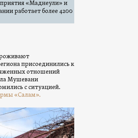
дприятия «Маднеули» и
нии работает более 4200
 проживают
региона присоединились к
пряженных отношений
ела Мушевани
омились с ситуацией.
рмы «Салам».