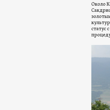
Около К
Сакдрис
золотым
культур
статус с
процед