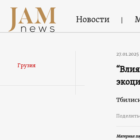
Новости
27.01.2025
Грузия
“Влия
экоц
Тбилис
Поделить
Материал па