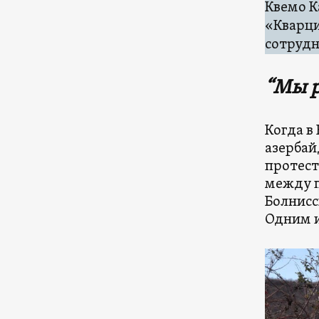
Квемо 
«Кварци
сотрудн
“Мы р
Когда в
азербай
протест
между 
Болнисс
Одним и