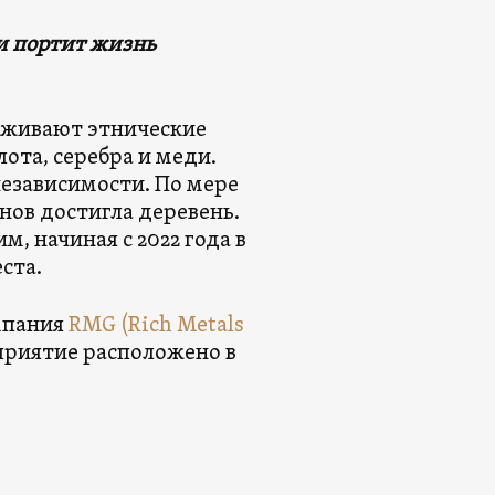
и портит жизнь
оживают этнические
ота, серебра и меди.
независимости. По мере
ов достигла деревень.
м, начиная с 2022 года в
ста.
омпания
RMG (Rich Metals
риятие расположено в