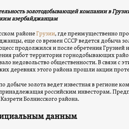
тельность золотодобывающей компании в Грузи
ским азербайджанцам
сском районе
Грузии
, где преимущественно пр
джанцы, еще со времен СССР ведется добыча зол
оцесс продолжился и после обретения Грузией 
ния работ территория горнодобывающих район
вало недовольство общественности. В связи с эти
ких деревнях этого района прошли акции проте
по добыче золота ведет известная в регионе к
 принадлежащая российским инвесторам.
Предп
 Казрети Болнисского района.
фициальным данным