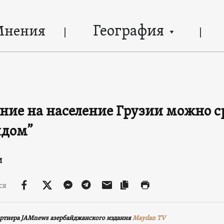
География
Мнения
ние на население Грузии можно с
идом”
и
ся
ртнера JAMnews азербайджанского издания
Maydan TV