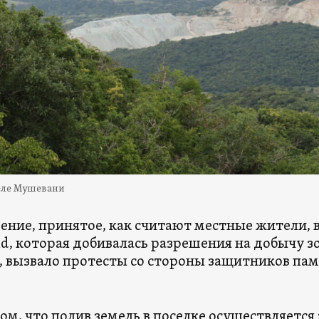
еле Мушевани
ение, принятое, как считают местные жители, 
d, которая добивалась разрешения на добычу з
, вызвало протесты со стороны защитников пам
том, что полив земель в поселке осуществляется 