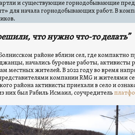
Картли и существующие горнодобывающие пре
т» для начала горнодобывающих работ. В компа
иков.
ешили, что нужно что-то делать”
 Болнисском районе вблизи сел, где компактно
джанцы, начались буровые работы, активисты 
ам местных жителей. В 2022 году во время на
представителями компании RMG и жителями с
кого района активисты приехали в село и ознак
з них был Рабиль Исмаил, соучредитель
платфо