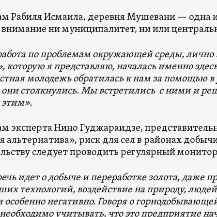
ам Рабиля Исмаила, деревня Мушевани — одна 
 внимание ни муниципалитет, ни или централь
абота по проблемам окружающей среды, лично 
, которую я представляю, началась именно здесь, 
естная молодежь обратилась к нам за помощью в
 они столкнулись. Мы встретились с ними и реш
 этим».
ам эксперта Нино Гуджараидзе, представител
я альтернатива», риск для сел в районах добычи
льству следует проводить регулярный монитор
речь идет о добыче и переработке золота, даже
ших технологий, воздействие на природу, людей 
и особенно негативно. Говоря о горнодобывающ
 необходимо учитывать, что это предприятие на