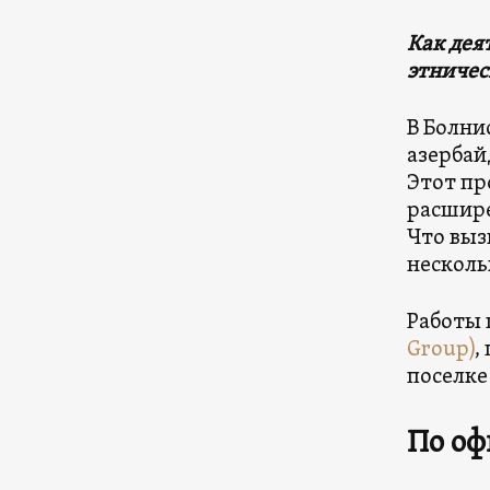
Как дея
этниче
В Болни
азербай
Этот пр
расшире
Что выз
несколь
Работы 
Group)
,
поселке
По о