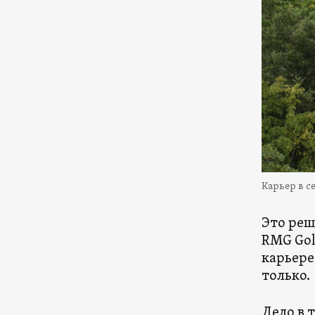
Карьер в с
Это реш
RMG Gol
карьере
только.
Дело в 