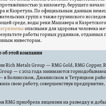
 протяжённостью 31 километр, берущего начало 
а и Казретула. По официальным данным неме
вательских групп а также грузинского исследов
щей среде, воды реки Машавера и Казретског
загрязнены
опасными для здоровья человека м
результате работы горных рудников, отданных 
анным инвесторам.
 об этой компании
и Rich Metals Group — RMG Gold, RMG Copper, 
Group — с 2012 года занимаются горнодобыва
— в Болнисском, Дманисском и Тетрицком райо
ила свою работу, совершенствуя предприятие, 
я RMG приобрела лицензии на разведку и добы