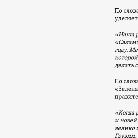
По слов
уделяет
«Наша р
«Салам»
году. М
которой
делать с
По слов
«Зелена
правите
«Когда 
и новей
велико 
Грузии,