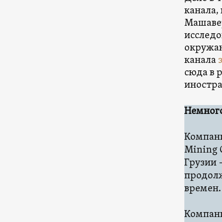
канала,
Машавер
исследо
окружаю
канала
сюда в 
иностр
Немного
Компани
Mining 
Грузии 
продолж
времен.
Компани