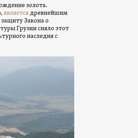
ождение золота.
в,
является
древнейшим
 защиту Закона о
ьтуры Грузии сняло этот
льтурного наследия с