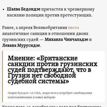
Шалва Бедоидзе
причастен к чрезмерному
насилию полиции против протестующих.
Ранее, 2 апреля Великобритания
ввела
аналогичные санкции в отношении двоих
грузинских судей —
Михаила Чинчаладзе
и
Левана Мурусидзе
.
Мнение: «Британские
санкции против грузинских
судей подтверждают, что в
Грузии нет свободной
судебной системы»
Гиорги Рухадзе: «А США, скорее всего, потребуют освобождения
политзаключенных и новых выборов»