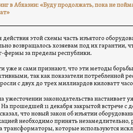
нг в Абхазии: «Буду продолжать, пока не пойм
ат»
я действия этой схемы часть изъятого оборудо
ьно возвращалось хозяевам под их гарантии, чт
-фермы за пределы республики.
ти уже и сами признают, что эти методы борьбы
тивными, так как показатели потребленной рес
зросли с двух до трех миллиардов киловатт часо
на ужесточении законодательства настаивает у
 На прошедшей 11 декабря закрытой встрече с
сказал, что новый закон об изъятии оборудова
ацией необходимо принять незамедлительно, 
а трансформаторы, которые используются иск