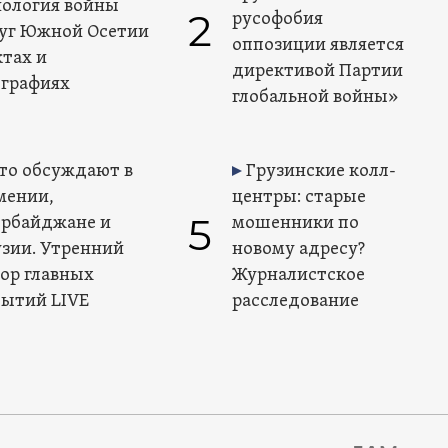
ология войны
2
русофобия
уг Южной Осетии
оппозиции является
ктах и
директивой Партии
графиях
глобальной войны»
то обсуждают в
Грузинские колл-
мении,
центры: старые
5
ербайджане и
мошенники по
узии. Утренний
новому адресу?
зор главных
Журналистское
бытий LIVE
расследование