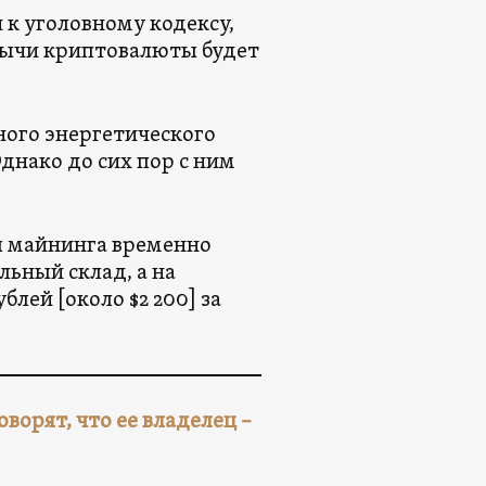
 к уголовному кодексу,
бычи криптовалюты будет
ного энергетического
днако до сих пор с ним
я майнинга временно
льный склад, а на
лей [около $2 200] за
ворят, что ее владелец –