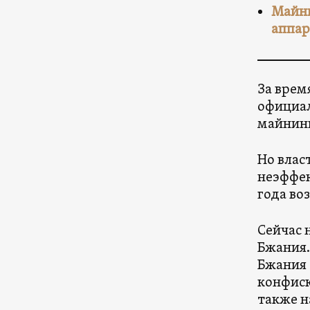
Майни
аппар
За врем
официал
майнинг
Но влас
неэффек
года во
Сейчас 
Бжания.
Бжания 
конфиск
также н