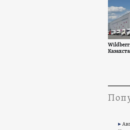
Wildberr
Казахста
Попу
Авг