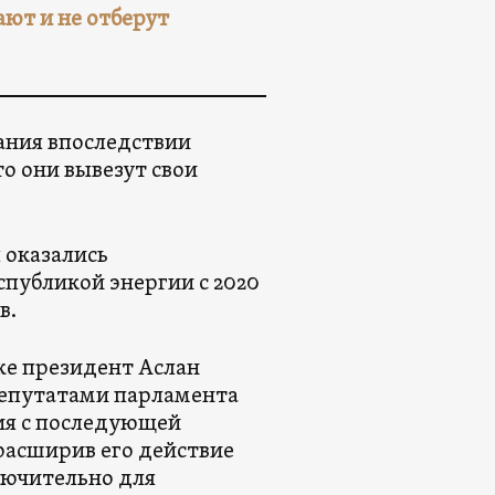
ают и не отберут
вания впоследствии
о они вывезут свои
 оказались
публикой энергии с 2020
в.
же президент Аслан
 депутатами парламента
ния с последующей
расширив его действие
лючительно для