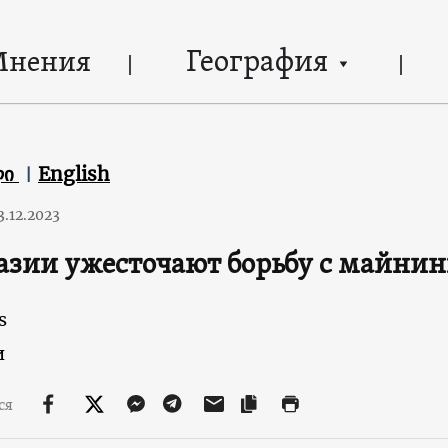
География
Мнения
ლი
English
3.12.2023
азии ужесточают борьбу с майни
s
и
ся