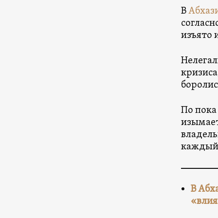
В
Абхаз
согласн
изъято 
Нелегал
кризиса
боролис
По пока
изымает
владель
каждый
В Абх
«влия