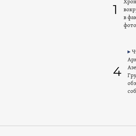
Хрон
1
вокр
в фа
фото
Ч
Ар
4
Аз
Гр
об
со