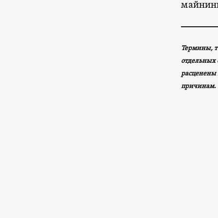
майнинг
Термины, т
отдельных 
расценены 
причинам
.