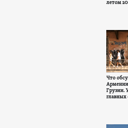
летом 20
Что обс
Армении
Грузии. 
главных