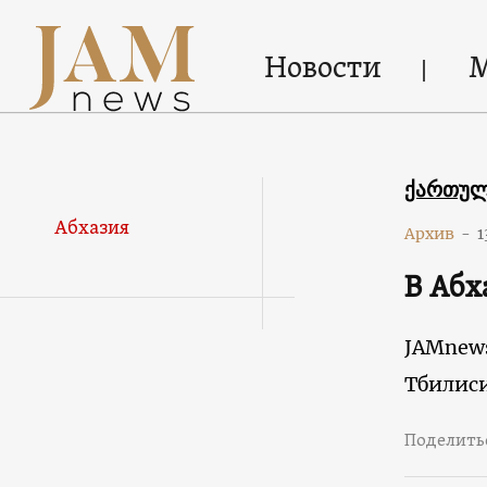
Новости
ქართუ
Абхазия
Архив
-
1
В Абх
JAMnew
Тбилис
Поделить