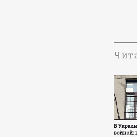
Чит
В Украи
войной: 