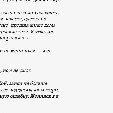
соседнее село. Оказалось,
 невеста, одетая по
айно” прошла мимо дома
росила тетя. Я ответил:
понравилась.
ли не женишься — и ее
 но я не смог.
бой, занял не больше
 все поддакивали матери.
ткую ошибку. Женился я в