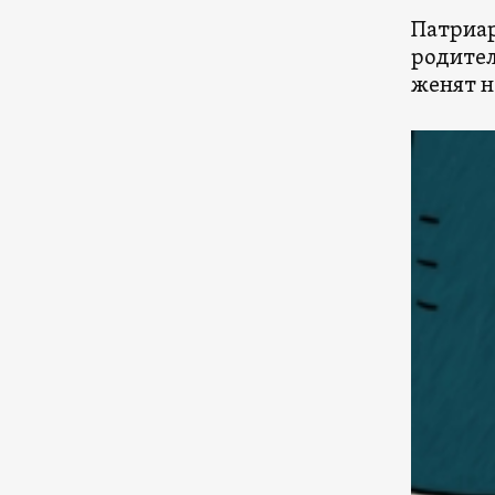
Патриар
родител
женят н