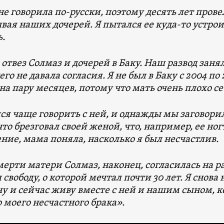
не говорила по-русски, поэтому десять лет прове
вая наших дочерей. Я пытался ее куда-то устроит
ь.
отвез Солмаз и дочерей в Баку. Наш развод занял
го не давала согласия. Я не был в Баку с 2004 по 
на пару месяцев, потому что мать очень плохо се
лся чаще говорить с ней, и однажды мы заговорил
 что брезговал своей женой, что, например, ее но
ние, мама поняла, насколько я был несчастлив.
ерти матери Солмаз, наконец, согласилась на раз
 свободу, о которой мечтал почти 30 лет. Я сно
 и сейчас живу вместе с ней и нашим сыном, к
о моего несчастного брака».