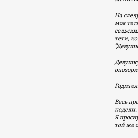
На след
моя тет
сельски
тети, ко
“Девушк
Девушку
опозори
Родитель
Весь про
недели.
Я просн
той же о