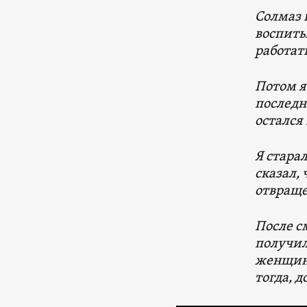
Солмаз 
воспиты
работат
Потом я 
последне
остался 
Я стара
сказал,
отвраще
После см
получил
женщину
тогда, д