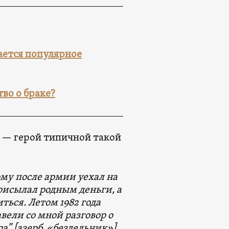
ается популярное
во о браке?
] — герой типичной такой
ому после армии уехал на
присылал родным деньги, а
ься. Летом 1982 года
вели со мной разговор о
ра” [азерб. «бездельник»].