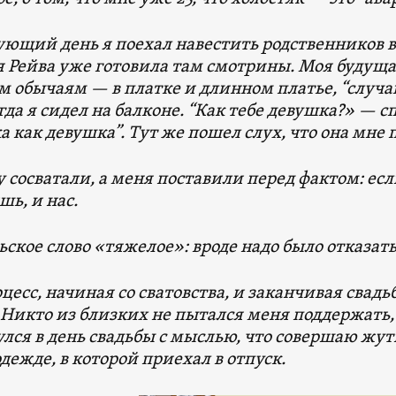
ующий день я поехал навестить родственников в 
я Рейва уже готовила там смотрины. Моя будущая
м обычаям — в платке и длинном платье, “случ
гда я сидел на балконе. “Как тебе девушка?» — сп
а как девушка”. Тут же пошел слух, что она мне 
 сосватали, а меня поставили перед фактом: ес
шь, и нас.
ское слово «тяжелое»: вроде надо было отказать,
цесс, начиная со сватовства, и заканчивая свадь
 Никто из близких не пытался меня поддержать,
улся в день свадьбы с мыслью, что совершаю жу
дежде, в которой приехал в отпуск.