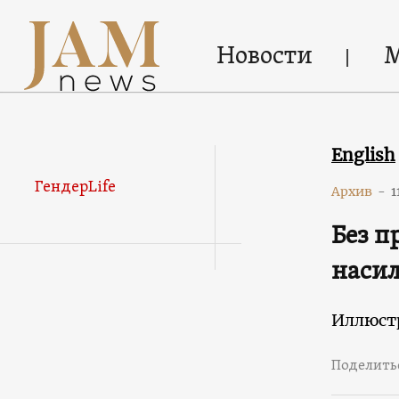
Новости
English
ГендерLife
Архив
-
1
Без п
наси
Иллюстр
Поделить