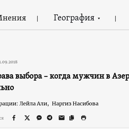
География
Мнения
1.09.2018
рава выбора – когда мужчин в Аз
льно
ации: Лейла Али,
Наргиз Насибова
ся