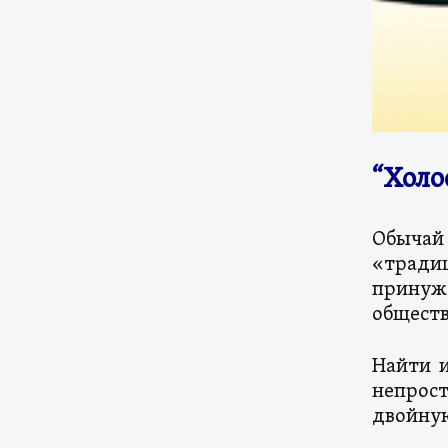
“Холо
Обычай 
«традиц
принужд
обществ
Найти и
непрост
двойну