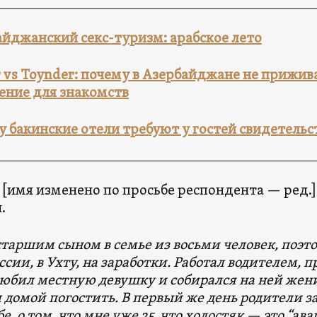
йджанский секс-туризм: арабское лето
 vs Toynder: почему в Азербайджане не прижив
ние для знакомств
 бакинские отели требуют у гостей свидетельст
[имя изменено по просьбе респондента — ред.
.
старшим сыном в семье из восьми человек, поэт
оссии, в Ухту, на заработки. Работал водителем, 
юбил местную девушку и собирался на ней женит
 домой погостить. В первый же день родители за
, о том, что мне уже 25, что холостяк — это “ава