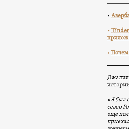
•
Азерба
•
Tinder
приложе
•
Почему
Джалил 
истории
«Я был 
север Р
еще пол
приехал
женитьбе