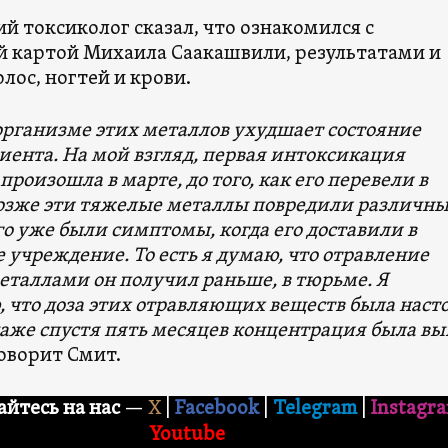
й токсиколог сказал, что ознакомился с
 картой Михаила Саакашвили, результатами и
лос, ногтей и крови.
организме этих металлов ухудшает состояние
иента. На мой взгляд, первая интоксикация
роизошла в марте, до того, как его перевели в
позже эти тяжелые металлы повредили различн
го уже были симптомы, когда его доставили в
учреждение. То есть я думаю, что отравление
таллами он получил раньше, в тюрьме. Я
 что доза этих отравляющих веществ была наст
даже спустя пять месяцев концентрация была в
говорит Смит.
йтесь на нас
—
X
|
Facebook
|
Telegram
|
Instagr
Youtube