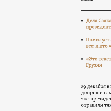
Дела Саак
президент
Помилует 
все: и кто
«Это текс
Грузии
29 декабря в
допрошен ам
экс-президе
отравили тя