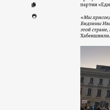
партии «Еди
«Мы присоед
Бидзины Ива
этой стране,
Хабеишвили