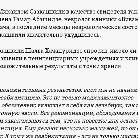
 Михаилом Саакашвили в качестве свидетеля та
ена Тамар Абашидзе, невролог клиники «Вива
ача, в последние месяцы неврологическое сост
кашвили значительно ухудшилось.
кашвили Шалва Хачапуридзе спросил, имело ли
кашвили в пенитенциарных учреждениях и кли
оложительные результаты с точки зрения
 положительных результатов, если мы не начнем
еабилитацию. Это не только медикаментозное
 обязательно включает в себя как лечебную, так 
онную части. Все рекомендации, обследования 
 заканчиваются тем, что на повестке дня остае
итация. Ему делают несколько массажей, но он 
т. К тому же реабилитация – это не только масс