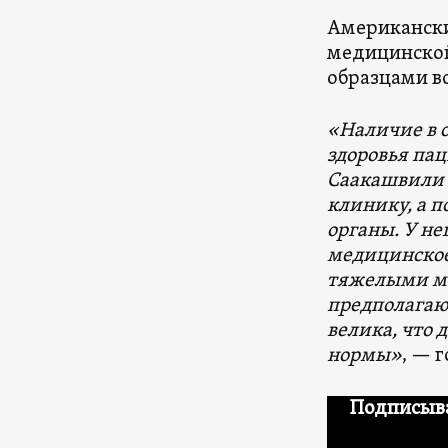
Американски
медицинской
образцами во
«Наличие в 
здоровья пац
Саакашвили п
клинику, а 
органы. У не
медицинское 
тяжелыми ме
предполагаю,
велика, что 
нормы»
, — 
Подписыва