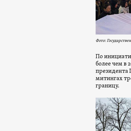
Фото: Государствен
По инициати
более чем в 
президента 
митингах тре
границу.