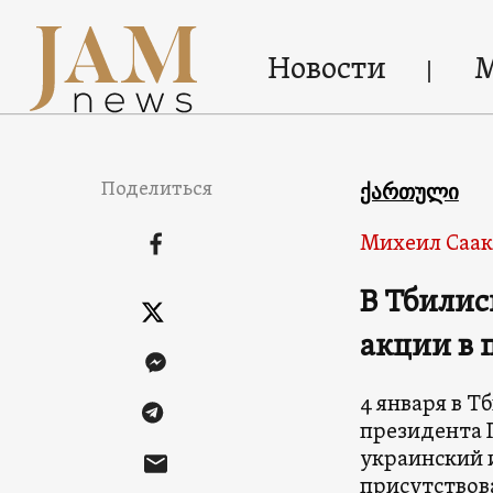
Новости
Поделиться
ქართული
Михеил Саа
В Тбилис
акции в
4 января в 
президента 
украинский и
присутствов