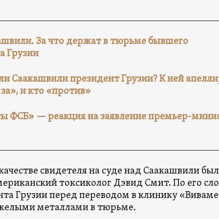
ашвили. За что держат в тюрьме бывшего
а Грузии
ли Саакашвили президент Грузии? К ней апелл
 «за», и кто «против»
ты ФСБ» — реакция на заявление премьер-мини
 качестве свидетеля на суде над Саакашвили был
ериканский токсиколог Дэвид Смит. По его сло
нта Грузии перед переводом в клинику «Вивам
желыми металлами в тюрьме.