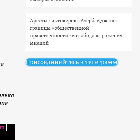
Аресты тиктокеров в Азербайджане:
границы «общественной
нравственности» и свобода выражения
мнений
Присоединяйтесь в телеграмм
ые
олько
ыше
am
|