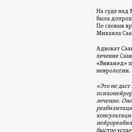
На суде над
была допрош
По словам вр
Михаила Саа
Адвокат Саа
лечение Саа
«Вивамед» п
неврологии.
«Это не даст
психонейрор
лечение. Оно
реабилитаци
консультации
нейрореабил
быстро устае