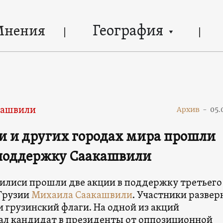
География
Мнения
кашвили
Архив
-
05.
и и других городах мира прошли
 поддержку Саакашвили
Тбилиси прошли две акции в поддержку третьего
Грузии
Михаила Саакашвили
. Участники развер
 грузинский флаги. На одной из акций
ал кандидат в президенты от оппозиционной