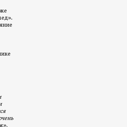
кже
мед».
ояние
нике
и
и
тся
очень
аж»
,