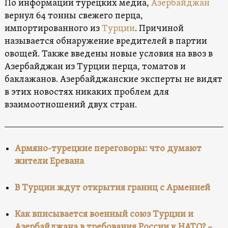
По информации турецких медиа,
Азербайджан
вернул 64 тонны свежего перца,
импортированного из
Турции
. Причиной
называется обнаружение вредителей в партии
овощей. Также введены новые условия на ввоз в
Азербайджан из Турции перца, томатов и
баклажанов. Азербайджанские эксперты не видят
в этих новостях никаких проблем для
взаимоотношений двух стран.
Армяно-турецкие переговоры: что думают
жители Еревана
В Турции ждут открытия границ с Арменией
Как вписывается военный союз Турции и
Азербайджана в требования России к НАТО? –