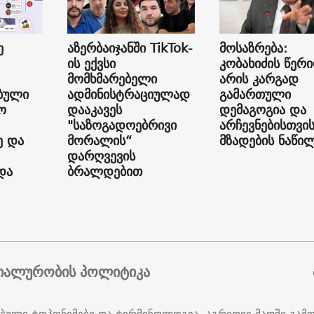
ე
აზერბაიჯანში TikTok-
მოსაზრება:
ის ექვსი
კობახიძის წერ
მომხმარებელი
არის კარგად
ბული
ადმინისტრაციულად
გამართული
ო
დააკავეს
დემაგოგია და
"საზოგადოებრივი
არჩევნებისთვი
ე და
მორალის“
მზადების ნაწი
დარღვევის
და
ბრალდებით
იალურობის პოლიტიკა
ებული ტოპონიმები და ტერმინოლოგია, აგრეთვე მათში გამ