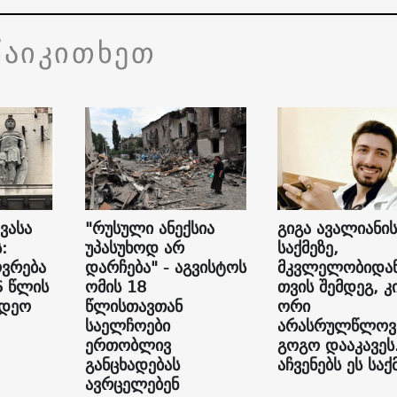
წაიკითხეთ
ვასა
"რუსული ანექსია
გიგა ავალიანის
:
უპასუხოდ არ
საქმეზე,
ვრება
დარჩება" - აგვისტოს
მკვლელობიდან
6 წლის
ომის 18
თვის შემდეგ, კ
იდეო
წლისთავთან
ორი
საელჩოები
არასრულწლოვ
ერთობლივ
გოგო დააკავეს
განცხადებას
აჩვენებს ეს საქ
ავრცელებენ