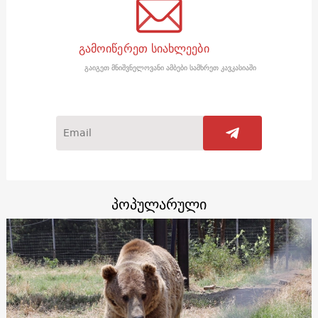
გამოიწერეთ სიახლეები
გაიგეთ მნიშვნელოვანი ამბები სამხრეთ კავკასიაში
პოპულარული