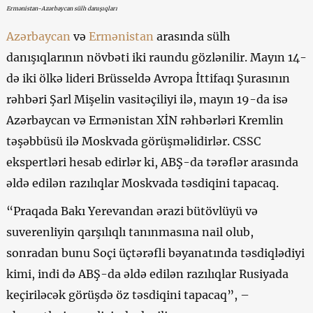
Ermənistan-Azərbaycan sülh danışıqları
Azərbaycan
və
Ermənistan
arasında sülh
danışıqlarının növbəti iki raundu gözlənilir. Mayın 14-
də iki ölkə lideri Brüsseldə Avropa İttifaqı Şurasının
rəhbəri Şarl Mişelin vasitəçiliyi ilə, mayın 19-da isə
Azərbaycan və Ermənistan XİN rəhbərləri Kremlin
təşəbbüsü ilə Moskvada görüşməlidirlər. CSSC
ekspertləri hesab edirlər ki, ABŞ-da tərəflər arasında
əldə edilən razılıqlar Moskvada təsdiqini tapacaq.
“Praqada Bakı Yerevandan ərazi bütövlüyü və
suverenliyin qarşılıqlı tanınmasına nail olub,
sonradan bunu Soçi üçtərəfli bəyanatında təsdiqlədiyi
kimi, indi də ABŞ-da əldə edilən razılıqlar Rusiyada
keçiriləcək görüşdə öz təsdiqini tapacaq”, –