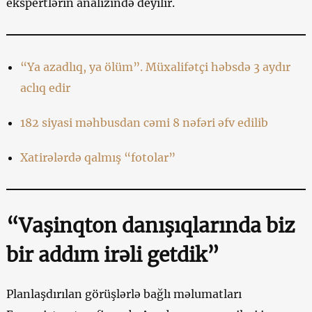
ekspertlərin analizində deyilir.
“Ya azadlıq, ya ölüm”. Müxalifətçi həbsdə 3 aydır
aclıq edir
182 siyasi məhbusdan cəmi 8 nəfəri əfv edilib
Xatirələrdə qalmış “fotolar”
“Vaşinqton danışıqlarında biz
bir addım irəli getdik”
Planlaşdırılan görüşlərlə bağlı məlumatları