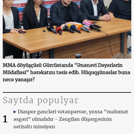
MMA döyüşçüsü Gürcüstanda "Ənənəvi Dəyərlərin
Müdafiəsi" hərəkatını təsis edib. Hüquqşünaslar buna
necə yanaşır?
Saytda populyar
Diaspor gəncləri vətənpərvər, yoxsa “məlumat
1
əsgəri” olmalıdır - Zəngilan düşərgəsinin
sətiraltı missiyası