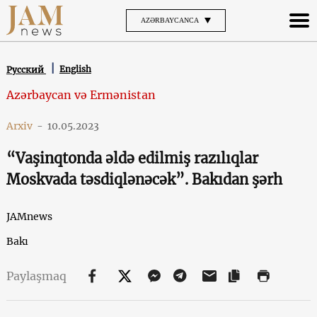
AZƏRBAYCANCA
English
Русский
Azərbaycan və Ermənistan
Arxiv
-
10.05.2023
“Vaşinqtonda əldə edilmiş razılıqlar
Moskvada təsdiqlənəcək”. Bakıdan şərh
JAMnews
Bakı
Paylaşmaq