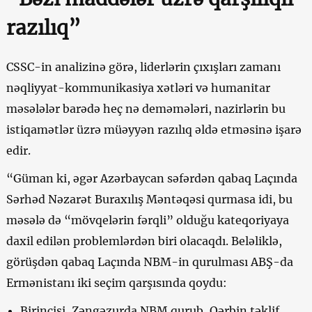
razılıq”
CSSC-in analizinə görə, liderlərin çıxışları zamanı
nəqliyyat-kommunikasiya xətləri və humanitar
məsələlər barədə heç nə deməmələri, nazirlərin bu
istiqamətlər üzrə müəyyən razılıq əldə etməsinə işarə
edir.
“Güman ki, əgər Azərbaycan səfərdən qabaq Laçında
Sərhəd Nəzarət Buraxılış Məntəqəsi qurmasa idi, bu
məsələ də “mövqelərin fərqli” olduğu kateqoriyaya
daxil edilən problemlərdən biri olacaqdı. Beləliklə,
görüşdən qabaq Laçında NBM-in qurulması ABŞ-da
Ermənistanı iki seçim qarşısında qoydu:
Birincisi, Zəngəzurda NBM qurub, Qərbin təklif