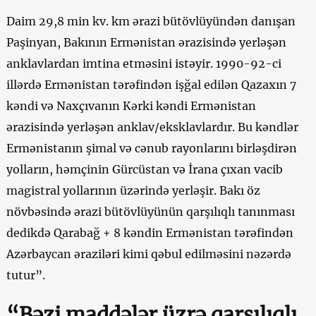
Daim 29,8 min kv. km ərazi bütövlüyündən danışan
Paşinyan, Bakının Ermənistan ərazisində yerləşən
anklavlardan imtina etməsini istəyir. 1990-92-ci
illərdə Ermənistan tərəfindən işğal edilən Qazaxın 7
kəndi və Naxçıvanın Kərki kəndi Ermənistan
ərazisində yerləşən anklav/eksklavlardır. Bu kəndlər
Ermənistanın şimal və cənub rayonlarını birləşdirən
yolların, həmçinin Gürcüstan və İrana çıxan vacib
magistral yollarının üzərində yerləşir. Bakı öz
növbəsində ərazi bütövlüyünün qarşılıqlı tanınması
dedikdə Qarabağ + 8 kəndin Ermənistan tərəfindən
Azərbaycan əraziləri kimi qəbul edilməsini nəzərdə
tutur”.
“Bəzi maddələr üzrə qarşılıqlı