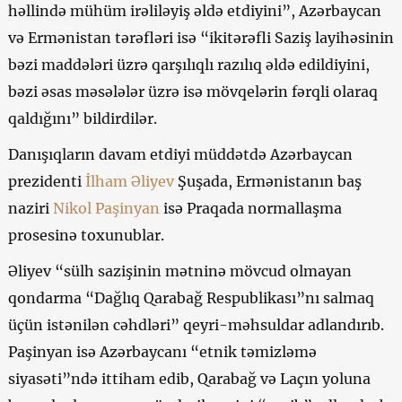
həllində mühüm irəliləyiş əldə etdiyini”, Azərbaycan
və Ermənistan tərəfləri isə “ikitərəfli Saziş layihəsinin
bəzi maddələri üzrə qarşılıqlı razılıq əldə edildiyini,
bəzi əsas məsələlər üzrə isə mövqelərin fərqli olaraq
qaldığını” bildirdilər.
Danışıqların davam etdiyi müddətdə Azərbaycan
prezidenti
İlham Əliyev
Şuşada, Ermənistanın baş
naziri
Nikol Paşinyan
isə Praqada normallaşma
prosesinə toxunublar.
Əliyev “sülh sazişinin mətninə mövcud olmayan
qondarma “Dağlıq Qarabağ Respublikası”nı salmaq
üçün istənilən cəhdləri” qeyri-məhsuldar adlandırıb.
Paşinyan isə Azərbaycanı “etnik təmizləmə
siyasəti”ndə ittiham edib, Qarabağ və Laçın yoluna