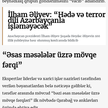
beynəlxalq qrupun göndərilməsini “vacib” adlandırıb.
İlham Əliyev: “Hədə və terror
dili Azərbaycanla
işləməyəcək”
Azərbaycan prezidenti İlham Əliyev Şuşada Heydər Əliyevin 100
illik yubileyinə həsr olunmuş konfransda bildirib
“Əsas məsələlər üzrə mövqe
fərqi”
Ekspertlər liderlər və xarici işlər nazirləri tərəfindən
verilən bəyanatlardan belə nəticəyə gəliblər ki,
tərəflər arasında mövcud “bəzi əsas məsələlər üzrə
mövqe fərqləri” ilk növbədə Qarabağ və anklavları
özündə ehtiva edir.