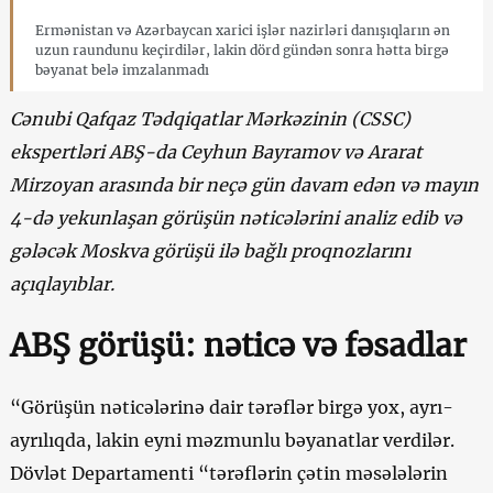
Ermənistan və Azərbaycan xarici işlər nazirləri danışıqların ən
uzun raundunu keçirdilər, lakin dörd gündən sonra hətta birgə
bəyanat belə imzalanmadı
Cənubi Qafqaz Tədqiqatlar Mərkəzinin (CSSC)
ekspertləri ABŞ-da Ceyhun Bayramov və Ararat
Mirzoyan arasında bir neçə gün davam edən və mayın
4-də yekunlaşan görüşün nəticələrini analiz edib və
gələcək Moskva görüşü ilə bağlı proqnozlarını
açıqlayıblar.
ABŞ görüşü: nəticə və fəsadlar
“Görüşün nəticələrinə dair tərəflər birgə yox, ayrı-
ayrılıqda, lakin eyni məzmunlu bəyanatlar verdilər.
Dövlət Departamenti “tərəflərin çətin məsələlərin