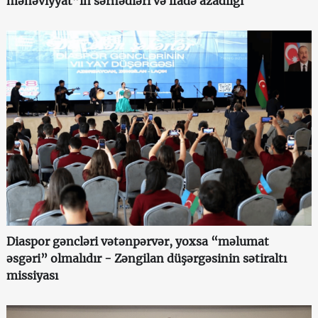
mənəviyyat”ın sərhədləri və ifadə azadlığı
Diaspor gəncləri vətənpərvər, yoxsa “məlumat
əsgəri” olmalıdır - Zəngilan düşərgəsinin sətiraltı
missiyası