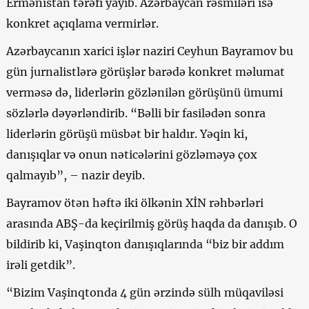
Ermənistan tərəfi yayıb. Azərbaycan rəsmiləri isə
konkret açıqlama vermirlər.
Azərbaycanın xarici işlər naziri Ceyhun Bayramov bu
gün jurnalistlərə görüşlər barədə konkret məlumat
verməsə də, liderlərin gözlənilən görüşünü ümumi
sözlərlə dəyərləndirib. “Bəlli bir fasilədən sonra
liderlərin görüşü müsbət bir haldır. Yəqin ki,
danışıqlar və onun nəticələrini gözləməyə çox
qalmayıb”, – nazir deyib.
Bayramov ötən həftə iki ölkənin XİN rəhbərləri
arasında ABŞ-da keçirilmiş görüş haqda da danışıb. O
bildirib ki, Vaşinqton danışıqlarında “biz bir addım
irəli getdik”.
“Bizim Vaşinqtonda 4 gün ərzində sülh müqaviləsi