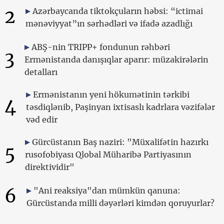
2
Azərbaycanda tiktokçuların həbsi: “ictimai
mənəviyyat”ın sərhədləri və ifadə azadlığı
ABŞ-nin TRIPP+ fondunun rəhbəri
3
Ermənistanda danışıqlar aparır: müzakirələrin
detalları
Ermənistanın yeni hökumətinin tərkibi
4
təsdiqlənib, Paşinyan ixtisaslı kadrlara vəzifələr
vəd edir
Gürcüstanın Baş naziri: "Müxalifətin hazırkı
5
rusofobiyası Qlobal Müharibə Partiyasının
direktividir"
6
"Ani reaksiya"dan mümkün qanuna:
Gürcüstanda milli dəyərləri kimdən qoruyurlar?