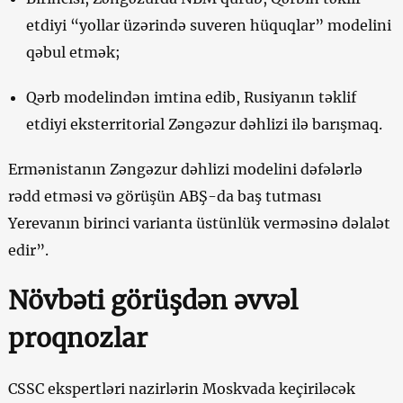
etdiyi “yollar üzərində suveren hüquqlar” modelini
qəbul etmək;
Qərb modelindən imtina edib, Rusiyanın təklif
etdiyi eksterritorial Zəngəzur dəhlizi ilə barışmaq.
Ermənistanın Zəngəzur dəhlizi modelini dəfələrlə
rədd etməsi və görüşün ABŞ-da baş tutması
Yerevanın birinci varianta üstünlük verməsinə dəlalət
edir”.
Növbəti görüşdən əvvəl
proqnozlar
CSSC ekspertləri nazirlərin Moskvada keçiriləcək