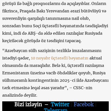
görüşü ilə bağlı proqnozlarını da açıqlayıblar. Onların
fikrincə, Praqada Bakı Yerevandan ərazi bütövlüyü və
suverenliyin qarşılıqlı tanınmasına nail olub,
sonradan bunu Soçi üçtərəfli bəyanatında təsdiqlədiyi
kimi, indi də ABŞ-da əldə edilən razılıqlar Rusiyada
keçiriləcək görüşdə öz təsdiqini tapacaq.
“Azərbaycan sülh sazişinin tezliklə imzalanmasını
istədiyi qədər,
10 noyabr üçtərəfli bəyanatın
aktual
olmasında da maraqlıdır. Belə ki, üçtərəfli razılaşma
Ermənistanın üzərinə vacib öhdəliklər qoyub, Rusiya
sülhməramlı kontingentinin 2025-ci ildə Azərbaycanı
tərk etməsinə leqal əsas yaradır”, – CSSC-nin
analizində deyilir.
Bizi izləyin
–
Twitter
|
Facebok
|
Telegram