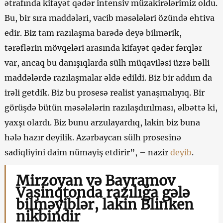
ətrafında kifayət qədər intensiv müzakirələrimiz oldu.
Bu, bir sıra maddələri, vacib məsələləri özündə ehtiva
edir. Biz tam razılaşma barədə deyə bilmərik,
tərəflərin mövqeləri arasında kifayət qədər fərqlər
var, ancaq bu danışıqlarda sülh müqaviləsi üzrə bəlli
maddələrdə razılaşmalar əldə edildi. Biz bir addım da
irəli getdik. Biz bu prosesə realist yanaşmalıyıq. Bir
görüşdə bütün məsələlərin razılaşdırılması, əlbəttə ki,
yaxşı olardı. Biz bunu arzulayardıq, lakin biz buna
hələ hazır deyilik. Azərbaycan sülh prosesinə
sadiqliyini daim nümayiş etdirir”, – nazir
deyib
.
Mirzoyan və Bayramov
Vaşinqtonda razılığa gələ
bilməyiblər, lakin Blinken
nikbindir