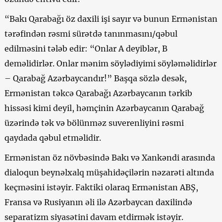
“Bakı Qarabağı öz daxili işi sayır və bunun Ermənistan
tərəfindən rəsmi sürətdə tanınmasını/qəbul
edilməsini tələb edir: “Onlar A deyiblər, B
deməlidirlər. Onlar mənim söylədiyimi söyləməlidirlər
– Qarabağ Azərbaycandır!” Başqa sözlə desək,
Ermənistan təkcə Qarabağı Azərbaycanın tərkib
hissəsi kimi deyil, həmçinin Azərbaycanın Qarabağ
üzərində tək və bölünməz suverenliyini rəsmi
qaydada qəbul etməlidir.
Ermənistan öz növbəsində Bakı və Xankəndi arasında
dialoqun beynəlxalq müşahidəçilərin nəzarəti altında
keçməsini istəyir. Faktiki olaraq Ermənistan ABŞ,
Fransa və Rusiyanın əli ilə Azərbaycan daxilində
separatizm siyasətini davam etdirmək istəyir.