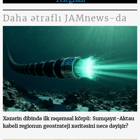
Daha ətraflı JAMnews-da
Xəzərin dibində ilk rəqəmsal körpü: Sumqayıt-Aktau
kabeli regionun geostrateji xəritəsini necə dəyişir?