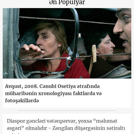
Ən Populyar
Avqust, 2008. Cənubi Osetiya ətrafında
müharibənin xronologiyası faktlarda və
fotoşəkillərdə
Diaspor gəncləri vətənpərvər, yoxsa “məlumat
əsgəri” olmalıdır - Zəngilan düşərgəsinin sətiraltı