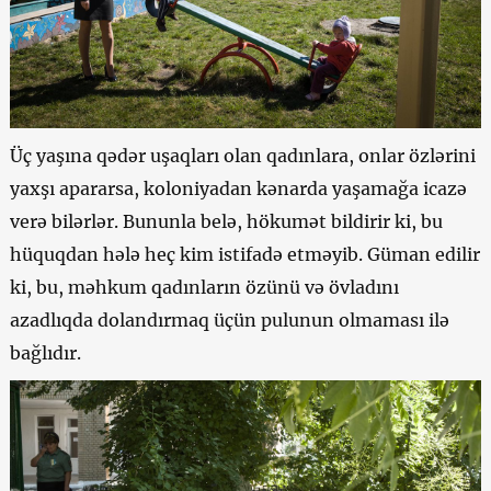
Üç yaşına qədər uşaqları olan qadınlara, onlar özlərini
yaxşı apararsa, koloniyadan kənarda yaşamağa icazə
verə bilərlər. Bununla belə, hökumət bildirir ki, bu
hüquqdan hələ heç kim istifadə etməyib. Güman edilir
ki, bu, məhkum qadınların özünü və övladını
azadlıqda dolandırmaq üçün pulunun olmaması ilə
bağlıdır.