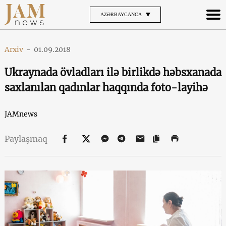
AZƏRBAYCANCA
Arxiv
-
01.09.2018
Ukraynada övladları ilə birlikdə həbsxanada
saxlanılan qadınlar haqqında foto-layihə
JAMnews
Paylaşmaq