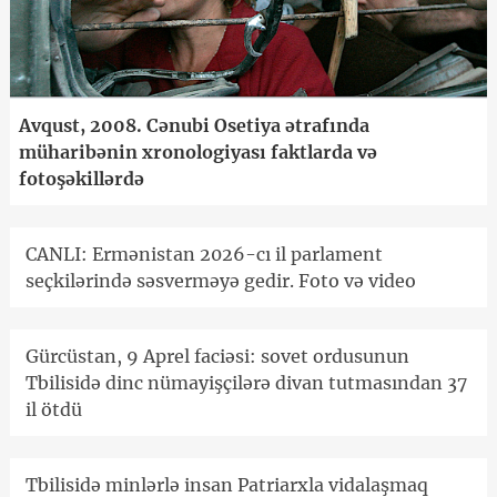
Avqust, 2008. Cənubi Osetiya ətrafında
müharibənin xronologiyası faktlarda və
fotoşəkillərdə
CANLI: Ermənistan 2026-cı il parlament
seçkilərində səsverməyə gedir. Foto və video
Gürcüstan, 9 Aprel faciəsi: sovet ordusunun
Tbilisidə dinc nümayişçilərə divan tutmasından 37
il ötdü
Tbilisidə minlərlə insan Patriarxla vidalaşmaq