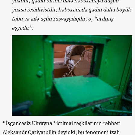
yoxdur, qadın birinci dəfə həbsxanaya düşüb
yoxsa residivistdir, həbsxanada qadın daha böyük
tabu və ailə üçün rüsvayçılıqdır, o, “atılmış
əşyadır”.
“İşgəncəsiz Ukrayna” ictimai təşkilatının rəhbəri
Aleksandr Qatiyatullin deyir ki, bu fenomeni izah