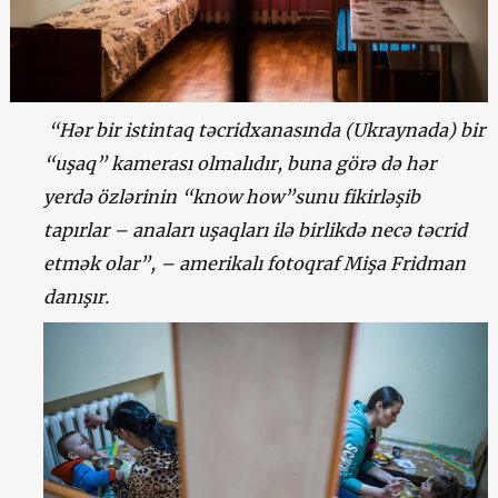
“Hər bir istintaq təcridxanasında (Ukraynada) bir
“uşaq” kamerası olmalıdır, buna görə də hər
yerdə özlərinin “know how”sunu fikirləşib
tapırlar – anaları uşaqları ilə birlikdə necə təcrid
etmək olar”, – amerikalı fotoqraf Mişa Fridman
danışır.