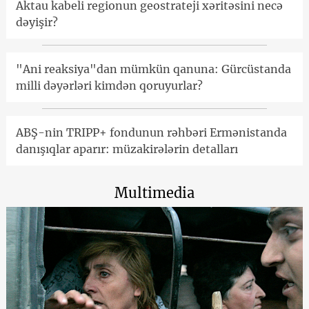
Aktau kabeli regionun geostrateji xəritəsini necə
dəyişir?
"Ani reaksiya"dan mümkün qanuna: Gürcüstanda
milli dəyərləri kimdən qoruyurlar?
ABŞ-nin TRIPP+ fondunun rəhbəri Ermənistanda
danışıqlar aparır: müzakirələrin detalları
Multimedia