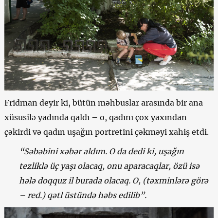
Fridman deyir ki, bütün məhbuslar arasında bir ana
xüsusilə yadında qaldı – o, qadını çox yaxından
çəkirdi və qadın uşağın portretini çəkməyi xahiş etdi.
“Səbəbini xəbər aldım. O da dedi ki, uşağın
tezliklə üç yaşı olacaq, onu aparacaqlar, özü isə
hələ doqquz il burada olacaq. O, (təxminlərə görə
– red.) qətl üstündə həbs edilib”.