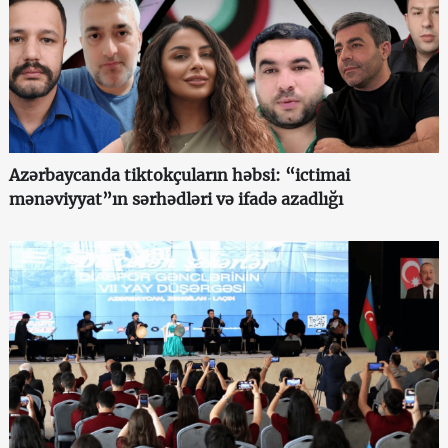
Azərbaycanda tiktokçuların həbsi: “ictimai
mənəviyyat”ın sərhədləri və ifadə azadlığı