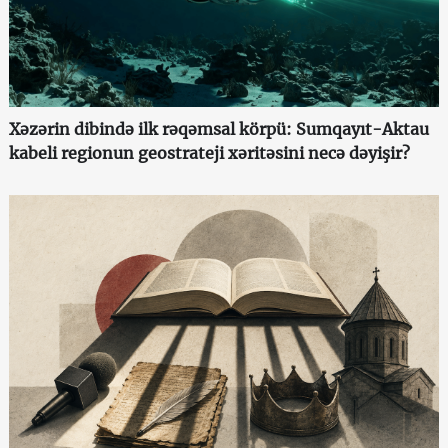
Xəzərin dibində ilk rəqəmsal körpü: Sumqayıt-Aktau
kabeli regionun geostrateji xəritəsini necə dəyişir?