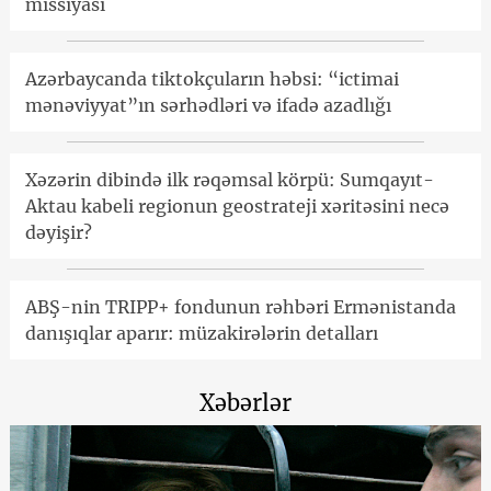
missiyası
Azərbaycanda tiktokçuların həbsi: “ictimai
mənəviyyat”ın sərhədləri və ifadə azadlığı
Xəzərin dibində ilk rəqəmsal körpü: Sumqayıt-
Aktau kabeli regionun geostrateji xəritəsini necə
dəyişir?
ABŞ-nin TRIPP+ fondunun rəhbəri Ermənistanda
danışıqlar aparır: müzakirələrin detalları
Xəbərlər