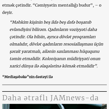
etmək çətindir. “Cəmiyyətin mentallığı budur”, – o
deyir.
“Məhkim kişinin beş ildə beş dəfə boşanıb
evləndiyini bilirəm. Qadınların vəziyyəti daha
çətindir. Ola bilsin, ayrıca dövlət proqramları
olmalıdır, dövlət qadınların resosiallaşması üçün
şərait yaratmalı, ailənin saxlanması hüququnu
təmin etməlidir. Koloniyanın müdiriyyəti onun
xarici dünya ilə əlaqələrinə kömək etməlidir”
.
“Mediaşəbəkə”nin dəstəyi ilə
Daha ətraflı JAMnews-da