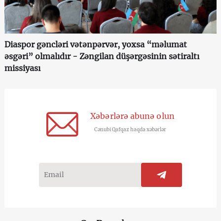
Diaspor gəncləri vətənpərvər, yoxsa “məlumat
əsgəri” olmalıdır - Zəngilan düşərgəsinin sətiraltı
missiyası
Xəbərlərə abunə olun
Cənubi Qafqaz haqda xəbərlər