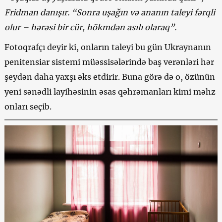
Fridman danışır. “Sonra uşağın və ananın taleyi fərqli
olur – hərəsi bir cür, hökmdən asılı olaraq”.
Fotoqrafçı deyir ki, onların taleyi bu gün Ukraynanın
penitensiar sistemi müəssisələrində baş verənləri hər
şeydən daha yaxşı əks etdirir. Buna görə də o, özünün
yeni sənədli layihəsinin əsas qəhrəmanları kimi məhz
onları seçib.