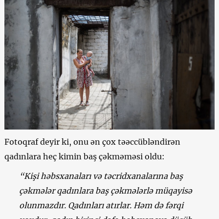
Fotoqraf deyir ki, onu ən çox təəccübləndirən
qadınlara heç kimin baş çəkməməsi oldu:
“Kişi həbsxanaları və təcridxanalarına baş
çəkmələr qadınlara baş çəkmələrlə müqayisə
olunmazdır. Qadınları atırlar. Həm də fərqi