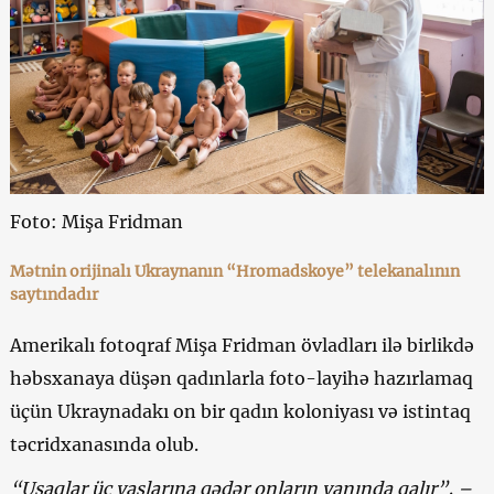
Foto: Mişa Fridman
Mətnin orijinalı Ukraynanın “Hromadskoye” telekanalının
saytındadır
Amerikalı fotoqraf Mişa Fridman övladları ilə birlikdə
həbsxanaya düşən qadınlarla foto-layihə hazırlamaq
üçün Ukraynadakı on bir qadın koloniyası və istintaq
təcridxanasında olub.
“Uşaqlar üç yaşlarına qədər onların yanında qalır”, –