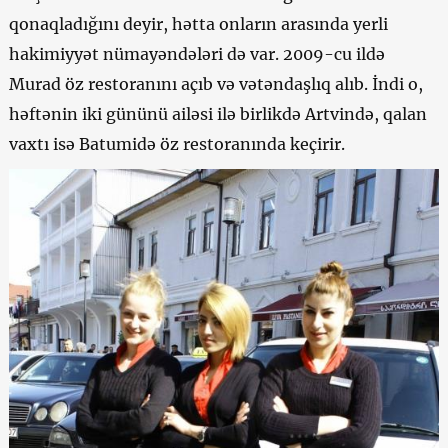
qonaqladığını deyir, hətta onların arasında yerli
hakimiyyət nümayəndələri də var. 2009-cu ildə
Murad öz restoranını açıb və vətəndaşlıq alıb. İndi o,
həftənin iki gününü ailəsi ilə birlikdə Artvində, qalan
vaxtı isə Batumidə öz restoranında keçirir.