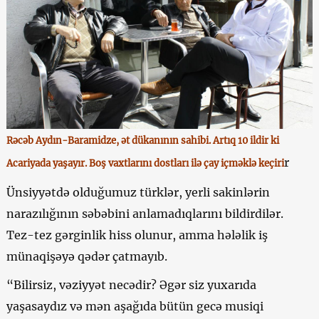
Rəcəb Aydın-Baramidze, ət dükanının sahibi. Artıq 10 ildir ki
r
Acariyada yaşayır. Boş vaxtlarını dostları ilə çay içməklə keçiri
Ünsiyyətdə olduğumuz türklər, yerli sakinlərin
narazılığının səbəbini anlamadıqlarını bildirdilər.
Tez-tez gərginlik hiss olunur, amma hələlik iş
münaqişəyə qədər çatmayıb.
“Bilirsiz, vəziyyət necədir? Əgər siz yuxarıda
yaşasaydız və mən aşağıda bütün gecə musiqi