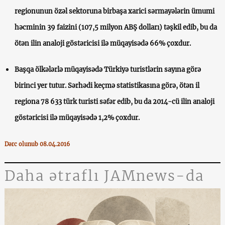
regionunun özəl sektoruna birbaşa xarici sərmayələrin ümumi
həcminin 39 faizini (107,5 milyon ABŞ dolları) təşkil edib, bu da
ötən ilin analoji göstəricisi ilə müqayisədə 66% çoxdur.
Başqa ölkələrlə müqayisədə Türkiyə turistlərin sayına görə
birinci yer tutur. Sərhədi keçmə statistikasına görə, ötən il
regiona 78 633 türk turisti səfər edib, bu da 2014-cü ilin analoji
göstəricisi ilə müqayisədə 1,2% çoxdur.
Dərc olunub 08.04.2016
Daha ətraflı JAMnews-da