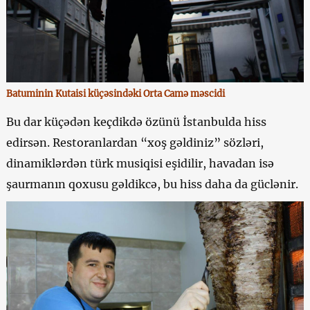
Batuminin Kutaisi küçəsindəki Orta Camə məscidi
Bu dar küçədən keçdikdə özünü İstanbulda hiss
edirsən. Restoranlardan “xoş gəldiniz” sözləri,
dinamiklərdən türk musiqisi eşidilir, havadan isə
şaurmanın qoxusu gəldikcə, bu hiss daha da güclənir.