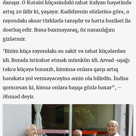
danışır. O Kutaisi küçəsindəki rahat italyan həyətində
artıq 20 ildir ki, yaşayır. Kadidzenin sözlərinə görə, o
rayondakı əksər türklərlə tanışdır və hətta bəziləri ilə
dostluq edir. Buna baxmayaraq, öz narazılığını
gizlətmir.
‘Bizim küçə rayondakı ən sakit və rahat küçələrdən
idi. Burada istirahət etmək mümkün idi. Arvad-uşağı
təkcə küçəyə buraxıb, kiminsə onlara qarşı artıq
hərəkətə yol verməyəcəyinə əmin ola bilirdin. İndisə
qorxursan ki, kimsə onlara başqa gözlə baxar”, –
Əhməd deyir.