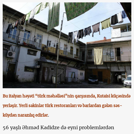
Bu italyan həyəti “türk məhəlləsi”nin qarşısında, Kutaisi küçəsində
yerləşir. Yerli sakinlər türk restoranları və barlardan gələn səs-
.
küydən narazılıq edirlər
56 yaşlı Əhməd Kadidze də eyni problemlərdən