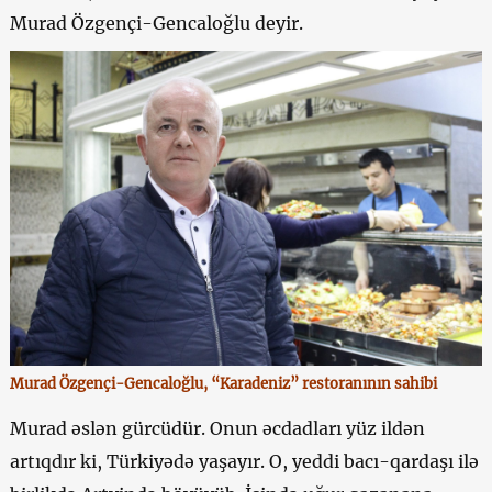
Murad Özgençi-Gencaloğlu deyir.
Murad Özgençi-Gencaloğlu, “Karadeniz” restoranının sahibi
Murad əslən gürcüdür. Onun əcdadları yüz ildən
artıqdır ki, Türkiyədə yaşayır. O, yeddi bacı-qardaşı ilə