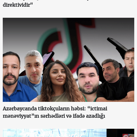
direktividir"
Azərbaycanda tiktokçuların həbsi: “ictimai
mənəviyyat”ın sərhədləri və ifadə azadlığı