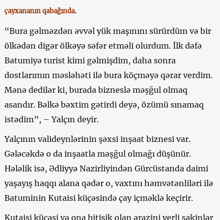
.
çayxananın qabağında
“Bura gəlməzdən əvvəl yük maşınını sürürdüm və bir
ölkədən digər ölkəyə səfər etməli olurdum. İlk dəfə
Batumiyə turist kimi gəlmişdim, daha sonra
dostlarımın məsləhəti ilə bura köçməyə qərar verdim.
Mənə dedilər ki, burada bizneslə məşğul olmaq
asandır. Bəlkə bəxtim gətirdi deyə, özümü sınamaq
istədim”, – Yalçın deyir.
Yalçının valideynlərinin şəxsi inşaat biznesi var.
Gələcəkdə o da inşaatla məşğul olmağı düşünür.
Hələlik isə, Ədliyyə Nazirliyindən Gürcüstanda daimi
yaşayış haqqı alana qədər o, vaxtını həmvətənliləri ilə
Batuminin Kutaisi küçəsində çay içməklə keçirir.
Kutaisi küçəsi və ona bitişik olan ərazini yerli sakinlər