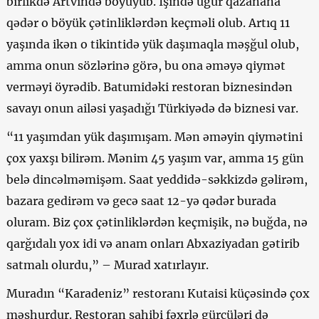
birlikdə Artvində böyüyüb. İşində uğur qazanana
qədər o böyük çətinliklərdən keçməli olub. Artıq 11
yaşında ikən o tikintidə yük daşımaqla məşğul olub,
amma onun sözlərinə görə, bu ona əməyə qiymət
verməyi öyrədib. Batumidəki restoran biznesindən
savayı onun ailəsi yaşadığı Türkiyədə də biznesi var.
“11 yaşımdan yük daşımışam. Mən əməyin qiymətini
çox yaxşı bilirəm. Mənim 45 yaşım var, amma 15 gün
belə dincəlməmişəm. Saat yeddidə-səkkizdə gəlirəm,
bazara gedirəm və gecə saat 12-yə qədər burada
oluram. Biz çox çətinliklərdən keçmişik, nə buğda, nə
qarğıdalı yox idi və anam onları Abxaziyadan gətirib
satmalı olurdu,” – Murad xatırlayır.
Muradın “Karadeniz” restoranı Kutaisi küçəsində çox
məşhurdur. Restoran sahibi fəxrlə gürcüləri də