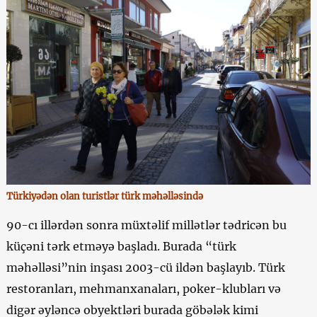
Türkiyədən olan turistlər türk məhəlləsində
90-cı illərdən sonra müxtəlif millətlər tədricən bu
küçəni tərk etməyə başladı. Burada “türk
məhəlləsi”nin inşası 2003-cü ildən başlayıb. Türk
restoranları, mehmanxanaları, poker-klubları və
digər əyləncə obyektləri burada göbələk kimi