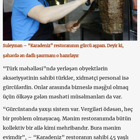
Suleyman – “Karadeniz” restoranının gürcü aşpazı. Deyir ki,
şəhərdə ən dadlı şaurmanı o hazırlayır
“Türk məhəlləsi”ndə yerləşən obyektlərin
əksəriyyətinin sahibi türklər, xidmətçi personal isə
gürcülərdin. Onlar arasında bizneslə məşğul olmaq
üçün ölkəyə gələn məshəti müsəlmanları da var.
“Gürcüstanda yaxşı sistem var. Vergiləri ödəsən, heç
bir problem olmayacaq. Mənim restoranımda bütün
kollektiv bir ailə kimi mehribandır. Bura mənim
evimdir”, – “Karadeniz” restoranın sahibi 45 yaşlı