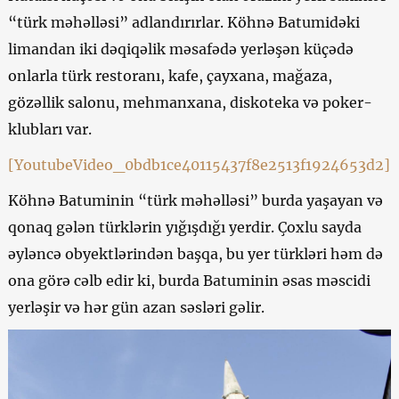
“türk məhəlləsi” adlandırırlar. Köhnə Batumidəki
limandan iki dəqiqəlik məsafədə yerləşən küçədə
onlarla türk restoranı, kafe, çayxana, mağaza,
gözəllik salonu, mehmanxana, diskoteka və poker-
klubları var.
[YoutubeVideo_0bdb1ce40115437f8e2513f1924653d2]
Köhnə Batuminin “türk məhəlləsi” burda yaşayan və
qonaq gələn türklərin yığışdığı yerdir. Çoxlu sayda
əyləncə obyektlərindən başqa, bu yer türkləri həm də
ona görə cəlb edir ki, burda Batuminin əsas məscidi
yerləşir və hər gün azan səsləri gəlir.