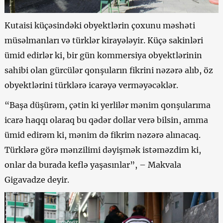
Kutaisi küçəsindəki obyektlərin çoxunu məshəti
müsəlmanları və türklər kirayələyir. Küçə sakinləri
ümid edirlər ki, bir gün kommersiya obyektlərinin
sahibi olan gürcülər qonşuların fikrini nəzərə alıb, öz
obyektlərini türklərə icarəyə verməyəcəklər.
“Başa düşürəm, çətin ki yerlilər mənim qonşularıma
icarə haqqı olaraq bu qədər dollar verə bilsin, amma
ümid edirəm ki, mənim də fikrim nəzərə alınacaq.
Türklərə görə mənzilimi dəyişmək istəməzdim ki,
onlar da burada keflə yaşasınlar”, – Makvala
Gigavadze deyir.