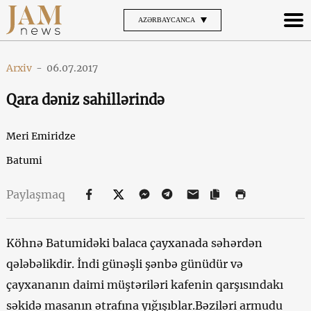
AZƏRBAYCANCA
Arxiv
-
06.07.2017
Qara dəniz sahillərində
Meri Emiridze
Batumi
Paylaşmaq
Köhnə Batumidəki balaca çayxanada səhərdən
qələbəlikdir. İndi günəşli şənbə günüdür və
çayxananın daimi müştəriləri kafenin qarşısındakı
səkidə masanın ətrafına yığışıblar.Bəziləri armudu