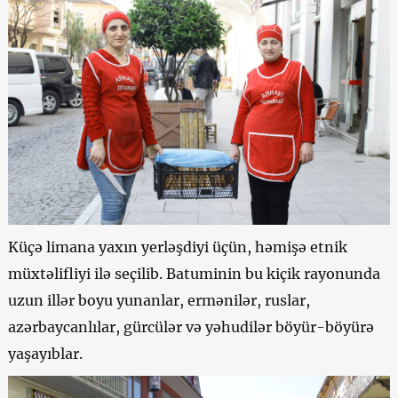
Küçə limana yaxın yerləşdiyi üçün, həmişə etnik
müxtəlifliyi ilə seçilib. Batuminin bu kiçik rayonunda
uzun illər boyu yunanlar, ermənilər, ruslar,
azərbaycanlılar, gürcülər və yəhudilər böyür-böyürə
yaşayıblar.