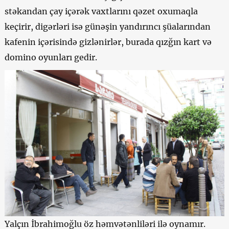
stəkandan çay içərək vaxtlarını qəzet oxumaqla
keçirir, digərləri isə günəşin yandırıncı şüalarından
kafenin içərisində gizlənirlər, burada qızğın kart və
domino oyunları gedir.
Yalçın İbrahimoğlu öz həmvətənliləri ilə oynamır.