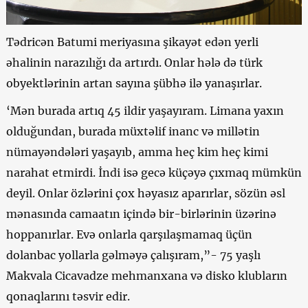
Tədricən Batumi meriyasına şikayət edən yerli
əhalinin narazılığı da artırdı. Onlar hələ də türk
obyektlərinin artan sayına şübhə ilə yanaşırlar.
‘Mən burada artıq 45 ildir yaşayıram. Limana yaxın
olduğundan, burada müxtəlif inanc və millətin
nümayəndələri yaşayıb, amma heç kim heç kimi
narahat etmirdi. İndi isə gecə küçəyə çıxmaq mümkün
deyil. Onlar özlərini çox həyasız aparırlar, sözün əsl
mənasında camaatın içində bir-birlərinin üzərinə
hoppanırlar. Evə onlarla qarşılaşmamaq üçün
dolanbac yollarla gəlməyə çalışıram,”- 75 yaşlı
Makvala Cicavadze mehmanxana və disko klubların
qonaqlarını təsvir edir.