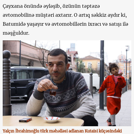
Çayxana önündə əyləşib, özünün təptəzə
avtomobilinə müştəri axtarır. O artıq səkkiz aydır ki,
Batumidə yaşayır və avtomobillərin ixracı və satışı ilə
məşğuldur.
Yalçın İbrahimoğlu türk məhəlləsi adlanan Kutaisi küçəsindəki