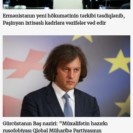
Ermənistanın yeni hökumətinin tərkibi təsdiqlənib,
Paşinyan ixtisaslı kadrlara vəzifələr vəd edir
Gürcüstanın Baş naziri: "Müxalifətin hazırkı
rusofobiyası Qlobal Müharibə Partiyasının