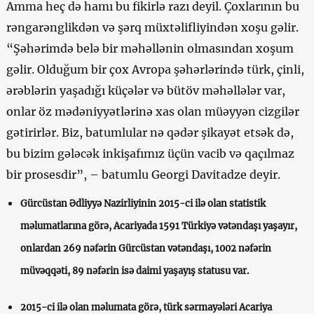
Amma heç də hamı bu fikirlə razı deyil. Çoxlarının bu
rəngarənglikdən və şərq müxtəlifliyindən xoşu gəlir.
“Şəhərimdə belə bir məhəllənin olmasından xoşum
gəlir. Olduğum bir çox Avropa şəhərlərində türk, çinli,
ərəblərin yaşadığı küçələr və bütöv məhəllələr var,
onlar öz mədəniyyətlərinə xas olan müəyyən cizgilər
gətirirlər. Biz, batumlular nə qədər şikayət etsək də,
bu bizim gələcək inkişafımız üçün vacib və qaçılmaz
bir prosesdir”, – batumlu Georgi Davitadze deyir.
Gürcüstan Ədliyyə Nazirliyinin 2015-ci ilə olan statistik
məlumatlarına görə, Acariyada 1591 Türkiyə vətəndaşı yaşayır,
onlardan 269 nəfərin Gürcüstan vətəndaşı, 1002 nəfərin
müvəqqəti, 89 nəfərin isə daimi yaşayış statusu var.
2015-ci ilə olan məlumata görə, türk sərmayələri Acariya