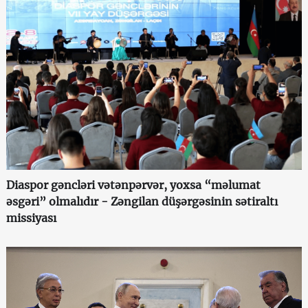
Diaspor gəncləri vətənpərvər, yoxsa “məlumat
əsgəri” olmalıdır - Zəngilan düşərgəsinin sətiraltı
missiyası