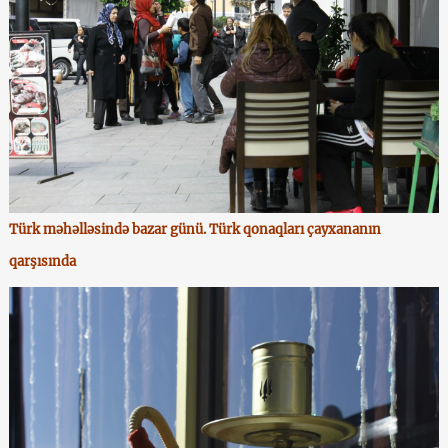
Türk məhəlləsində bazar günü. Türk qonaqları çayxananın
qarşısında