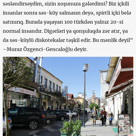
səsləndirsəydim, sizin xoşunuza gələrdimi? Biz içkili
insanlar sonra səs-küy salmasın deyə, spirtli içki belə
satmırıq. Burada yaşayan 100 türkdən yalnız 20-si
normal insandır. Digərləri ya qonşuluqda zər atır, ya
da səs-küylü diskotekalar təşkil edir. Bu mənlik deyil”
–Muraz Özgenci-Gencaloğlu deyir.