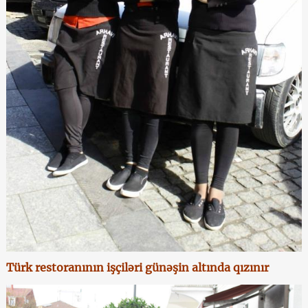
Türk restoranının işçiləri günəşin altında qızınır