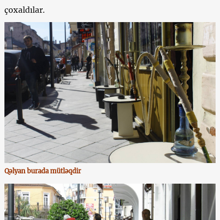
çoxaldılar.
Qəlyan burada mütləqdir