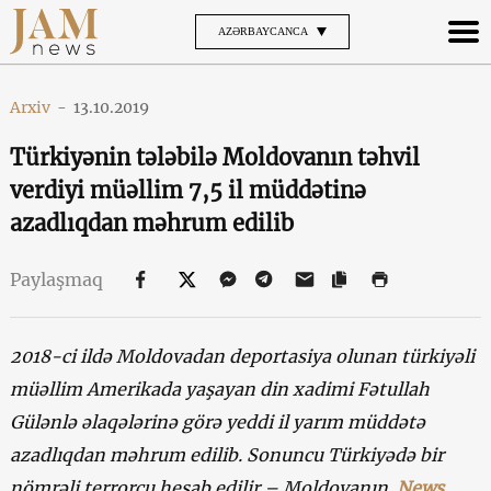
AZƏRBAYCANCA
Arxiv
-
13.10.2019
Türkiyənin tələbilə Moldovanın təhvil
verdiyi müəllim 7,5 il müddətinə
azadlıqdan məhrum edilib
Paylaşmaq
2018-ci ildə Moldovadan deportasiya olunan türkiyəli
müəllim Amerikada yaşayan din xadimi Fətullah
Gülənlə əlaqələrinə görə yeddi il yarım müddətə
azadlıqdan məhrum edilib. Sonuncu Türkiyədə bir
nömrəli terrorçu hesab edilir – Moldovanın
News