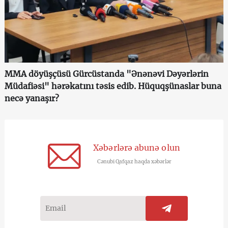
MMA döyüşçüsü Gürcüstanda "Ənənəvi Dəyərlərin
Müdafiəsi" hərəkatını təsis edib. Hüquqşünaslar buna
necə yanaşır?
Xəbərlərə abunə olun
Cənubi Qafqaz haqda xəbərlər