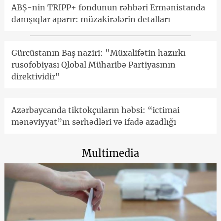
ABŞ-nin TRIPP+ fondunun rəhbəri Ermənistanda
danışıqlar aparır: müzakirələrin detalları
Gürcüstanın Baş naziri: "Müxalifətin hazırkı
rusofobiyası Qlobal Müharibə Partiyasının
direktividir"
Azərbaycanda tiktokçuların həbsi: “ictimai
mənəviyyat”ın sərhədləri və ifadə azadlığı
Multimedia