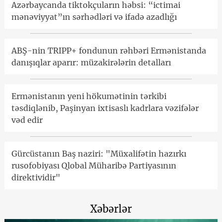
Azərbaycanda tiktokçuların həbsi: “ictimai
mənəviyyat”ın sərhədləri və ifadə azadlığı
ABŞ-nin TRIPP+ fondunun rəhbəri Ermənistanda
danışıqlar aparır: müzakirələrin detalları
Ermənistanın yeni hökumətinin tərkibi
təsdiqlənib, Paşinyan ixtisaslı kadrlara vəzifələr
vəd edir
Gürcüstanın Baş naziri: "Müxalifətin hazırkı
rusofobiyası Qlobal Müharibə Partiyasının
direktividir"
Xəbərlər