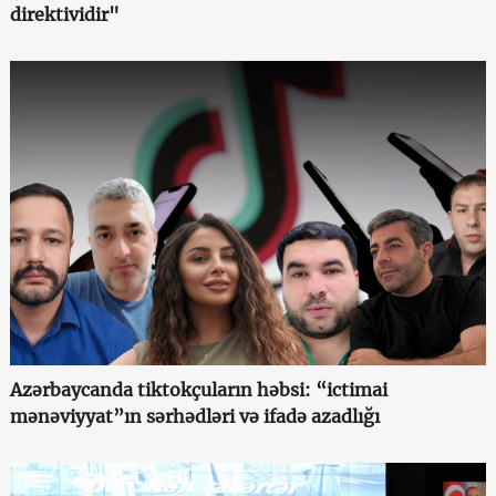
direktividir"
Azərbaycanda tiktokçuların həbsi: “ictimai
mənəviyyat”ın sərhədləri və ifadə azadlığı