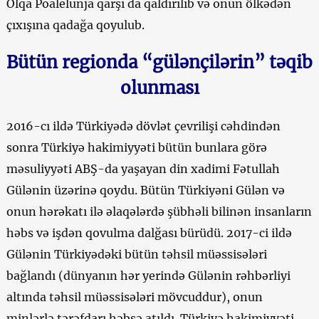
Olqa Poalelunja qarşı da qaldırılıb və onun ölkədən
çıxışına qadağa qoyulub.
Bütün regionda “gülənçilərin” təqib
olunması
2016-cı ildə Türkiyədə dövlət çevrilişi cəhdindən
sonra Türkiyə hakimiyyəti bütün bunlara görə
məsuliyyəti ABŞ-da yaşayan din xadimi Fətullah
Gülənin üzərinə qoydu. Bütün Türkiyəni Gülən və
onun hərəkatı ilə əlaqələrdə şübhəli bilinən insanların
həbs və işdən qovulma dalğası bürüdü. 2017-ci ildə
Gülənin Türkiyədəki bütün təhsil müəssisələri
bağlandı (dünyanın hər yerində Gülənin rəhbərliyi
altında təhsil müəssisələri mövcuddur), onun
minlərlə tərəfdarı həbsə atıldı. Türkiyə hakimiyyəti