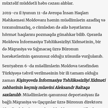
müxtəlif müddətli həbs cəzası alıblar.
2019-cu il iyunun 11-də Avropa İnsan Haqları
Məhkəməsi Moldovanı həmin müəllimlərin azadlıq və
toxunulmazlıq, o cümlədən də ailə həyatlarına
hörmət haqlarını pozmaqda günahkar bilib. Qərarda
Moldova İnformasiya Təhlükəsizliyi Xidmətinin, bir
də Miqrasiya və Sığınacaq üzrə Büronun
hərəkətlərinin qanunsuz olduğu xüsusilə vurğulanıb.
Sentyabrın 6-da müəllimlərin Moldova tərəfindən
Türkiyəyə təhvil verilməsinin bir ili tamam olduğu
zaman
Kişinyovda İnformasiya Təhlükəsizliyi Xidməti
rəhbərinin keçmiş müavini Aleksandr Baltaqa
saxlanılıb
. Müəllimlərin qanunsuz deportasiyası ilə
bağlı Miqrasiya və Qaçqınlar üzrə Büronun direktoru