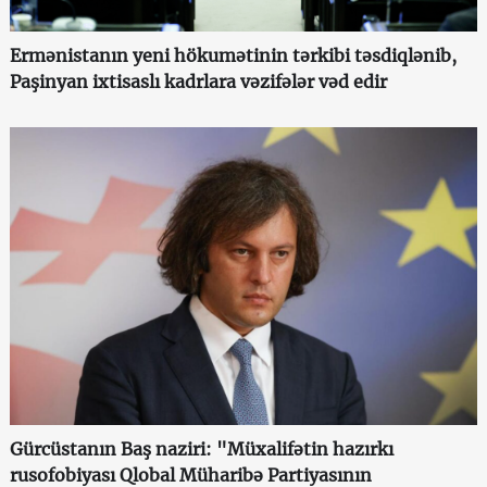
Ermənistanın yeni hökumətinin tərkibi təsdiqlənib,
Paşinyan ixtisaslı kadrlara vəzifələr vəd edir
Gürcüstanın Baş naziri: "Müxalifətin hazırkı
rusofobiyası Qlobal Müharibə Partiyasının