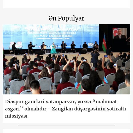
Ən Populyar
Diaspor gəncləri vətənpərvər, yoxsa “məlumat
əsgəri” olmalıdır - Zəngilan düşərgəsinin sətiraltı
missiyası