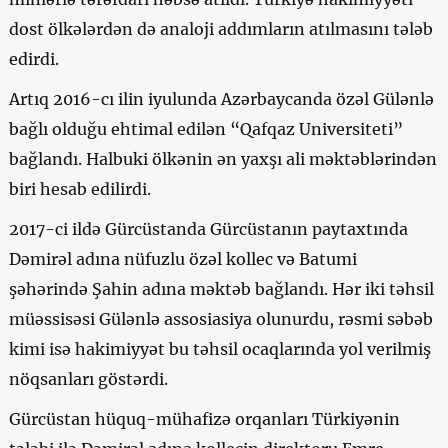
dost ölkələrdən də analoji addımların atılmasını tələb
edirdi.
Artıq 2016-cı ilin iyulunda Azərbaycanda özəl Gülənlə
bağlı olduğu ehtimal edilən “Qafqaz Universiteti”
bağlandı. Halbuki ölkənin ən yaxşı ali məktəblərindən
biri hesab edilirdi.
2017-ci ildə Gürcüstanda Gürcüstanın paytaxtında
Dəmirəl adına nüfuzlu özəl kollec və Batumi
şəhərində Şahin adına məktəb bağlandı. Hər iki təhsil
müəssisəsi Gülənlə assosiasiya olunurdu, rəsmi səbəb
kimi isə hakimiyyət bu təhsil ocaqlarında yol verilmiş
nöqsanları göstərdi.
Gürcüstan hüquq-mühafizə orqanları Türkiyənin