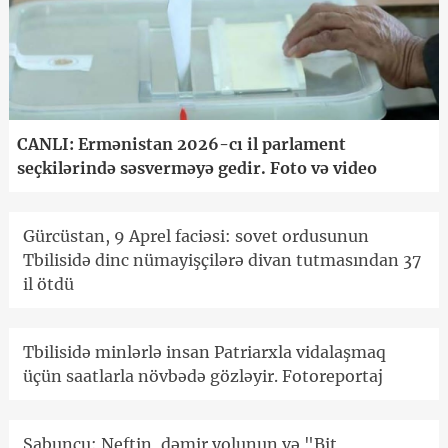
CANLI: Ermənistan 2026-cı il parlament
seçkilərində səsverməyə gedir. Foto və video
Gürcüstan, 9 Aprel faciəsi: sovet ordusunun
Tbilisidə dinc nümayişçilərə divan tutmasından 37
il ötdü
Tbilisidə minlərlə insan Patriarxla vidalaşmaq
üçün saatlarla növbədə gözləyir. Fotoreportaj
Sabunçu: Neftin, dəmir yolunun və "Bit