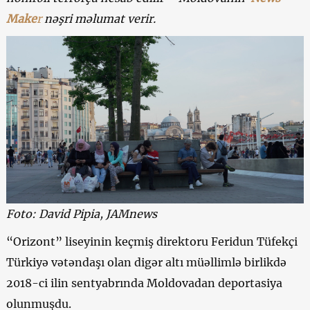
Make
r
nəşri məlumat verir.
Foto: David Pipia
, JAMnews
“Orizont” liseyinin keçmiş direktoru Feridun Tüfekçi
Türkiyə vətəndaşı olan digər altı müəllimlə birlikdə
2018-ci ilin sentyabrında Moldovadan deportasiya
olunmuşdu.