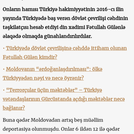
Onların hamısı Türkiyə hakimiyyətinin 2016-cı ilin
yayında Türkiyədə baş verən dövlət çevrilişi cəhdinin
təşkilatçısı hesab etdiyi din xadimi Fətullah Gülənlə
əlaqədə olmaqda günahlandırılırdılar.
•
Türkiyədə dövlət çevrilişinə cəhddə ittiham olunan
Fətullah Gülən kimdir?
•
Moldovanın “ərdoğanlaşdırılması”: ölkə
Türkiyyədən nəyi və necə öyrənir?
•
“Terrorçular üçün məktəblər” – Türkiyə
vətəndaşlarının Gürcüstanda açdığı məktəblər necə
bağlanır?
Buna qədər Moldovadan artıq beş müəllim
deportasiya olunmuşdu. Onlar 6 ildən 12 ilə qədər