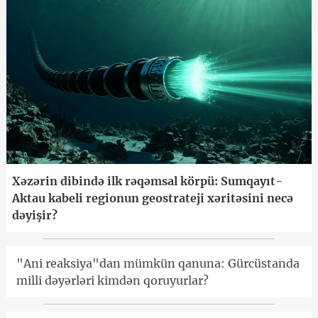
Xəzərin dibində ilk rəqəmsal körpü: Sumqayıt-
Aktau kabeli regionun geostrateji xəritəsini necə
dəyişir?
"Ani reaksiya"dan mümkün qanuna: Gürcüstanda
milli dəyərləri kimdən qoruyurlar?