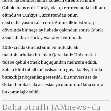
tələbi ilə Dəmirəl adına kollecin direktoru Emre
Çabuki həbs etdi. Türkiyədə o, terrorçuluqda ittiham
olundu və Türkiyə Gürcüstandan onun
ekstradisiyasını tələb etdi. Amma ilkin istintaq
dövründə bir neçə ay həbsdə qalandan sonra Çabuk
azad edildi və Türkiyəyə təhvil verilmədi.
2018-ci ildə Gürcüstanın ən nüfuzlu ali
məktəblərindən biri olan Qara dəniz Universiteti
tələbə qəbul etmək hüququndan məhrum edildi.
Səbəb kimi təhsil müəssisəsinin guya fəaliyyətində
buraxdığı nöqsanlar göstərildi. Bu universitet də
Gülən hərəkatı ilə assosiasiya olunurdu. Daha sonra
bu qərar ləğv edildi.
Daha ətraflı JAMnews-da