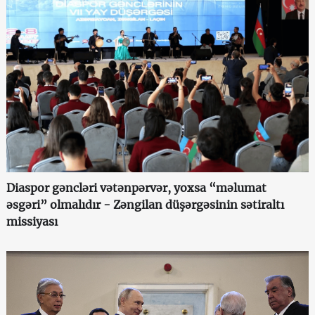
Diaspor gəncləri vətənpərvər, yoxsa “məlumat
əsgəri” olmalıdır - Zəngilan düşərgəsinin sətiraltı
missiyası