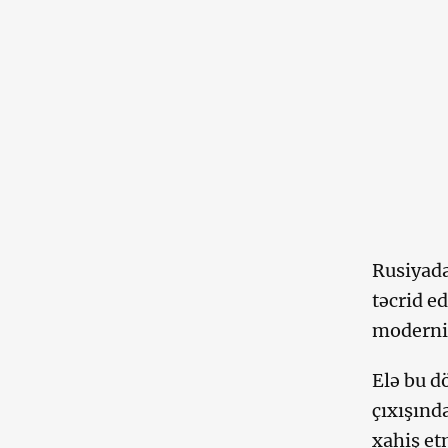
Rusiyada
təcrid ed
moderniz
Elə bu d
çıxışınd
xahiş et