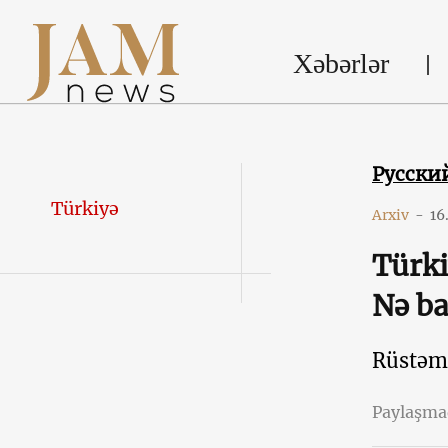
Xəbərlər
Русски
Türkiyə
Arxiv
-
16
Türki
Nə ba
Rüstəm 
Paylaşm