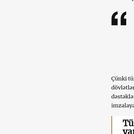
Çünki tü
dövlətlə
dəstəklə
imzalaya
Tü
ya