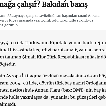
mağa çalışır? Bakıdan baxış
anın Ukraynaya qarşı təcavüzünün ən başından rəsmi Ankara
a və Kiyev arasında vasitəçilik rolunu könüllü şəkildə öz
nə götürüb
 1974-cü ildə Türkiyənin Kiprdəki yunan hərbi rejim
imal hissəsində keçirdiyi hərbi əməliyyatdan sonra
ən tanınan Şimali Kipr Türk Respublikası müasir dö
öqtədir.
in Avropa İttifaqına üzvlüyü məsələsində də ən bö
ranı 2004-cü ildə, dövrün türk baş naziri Ərdoğa
məsi nəticəsində Annan Planı (bax: BMT-nin baş ka
ində həllə yaxınlaşsa da, yunanlar bu güzəştləri q
qalmışdı.