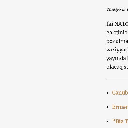
Türkiyə və 
İki NATO
gərginlə
pozulmas
vəziyyəti
yayında 
olacaq se
Cənubi
Erməni
“Biz T