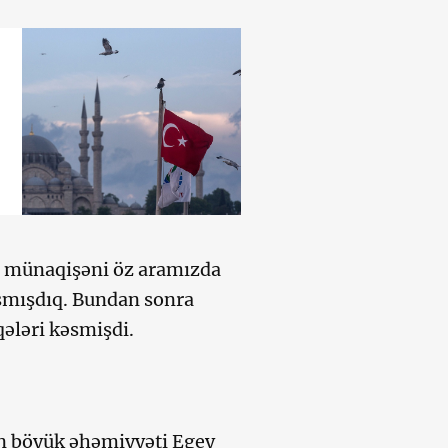
lə münaqişəni öz aramızda
aşmışdıq. Bundan sonra
ələri kəsmişdi.
ən böyük əhəmiyyəti Egey