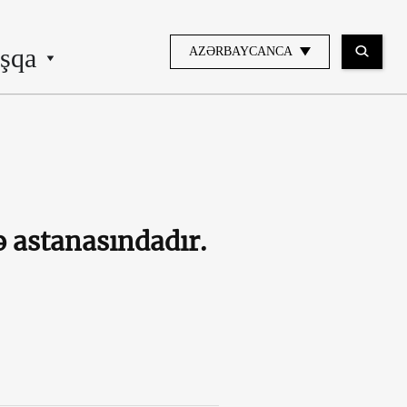
şqa
AZƏRBAYCANCA
 astanasındadır.