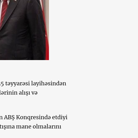
5 təyyarəsi layihəsindən
ərinin alışı və
in ABŞ Konqresində etdiyi
atışına mane olmalarını