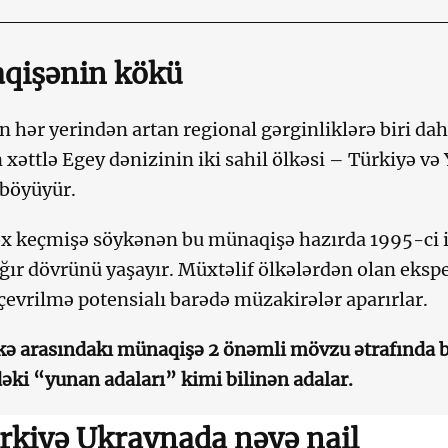
qişənin kökü
 hər yerindən artan regional gərginliklərə biri dah
 xəttlə Egey dənizinin iki sahil ölkəsi – Türkiyə v
 böyüyür.
ox keçmişə söykənən bu münaqişə hazırda 1995-ci 
ağır dövrünü yaşayır. Müxtəlif ölkələrdən olan eksp
çevrilmə potensialı barədə müzakirələr aparırlar.
lkə arasındakı münaqişə 2 önəmli mövzu ətrafında ba
əki “yunan adaları” kimi bilinən adalar.
rkiyə Ukraynada nəyə nail