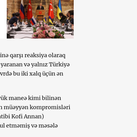
inə qarşı reaksiya olaraq
 yaranan və yalnız Türkiyə
vrdə bu iki xalq üçün ən
yük maneə kimi bilinən
nın müəyyən kompromisləri
tibi Kofi Annan)
əbul etməmiş və məsələ