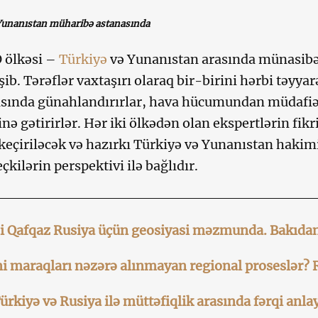
Yunanıstan müharibə astanasında
 ölkəsi –
Türkiyə
və Yunanıstan arasında münasibə
şib. Tərəflər vaxtaşırı olaraq bir-birini hərbi təyy
ında günahlandırırlar, hava hücumundan müdafiə 
nə gətirirlər. Hər iki ölkədən olan ekspertlərin fikr
keçiriləcək və hazırkı Türkiyə və Yunanıstan hakimi
çkilərin perspektivi ilə bağlıdır.
 Qafqaz Rusiya üçün geosiyasi məzmunda. Bakıdan 
 maraqları nəzərə alınmayan regional proseslər? 
ürkiyə və Rusiya ilə müttəfiqlik arasında fərqi anl