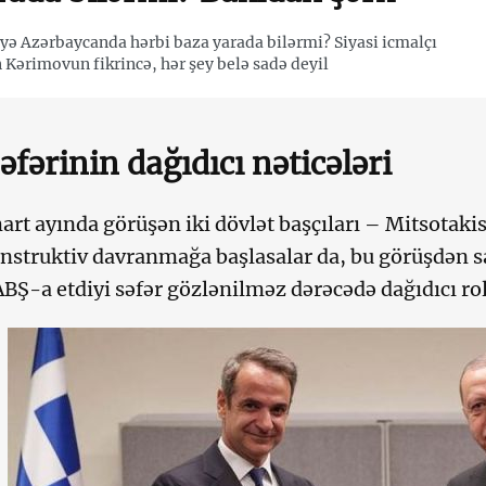
yə Azərbaycanda hərbi baza yarada bilərmi? Siyasi icmalçı
 Kərimovun fikrincə, hər şey belə sadə deyil
əfərinin dağıdıcı nəticələri
mart ayında görüşən iki dövlət başçıları – Mitsota
nstruktiv davranmağa başlasalar da, bu görüşdən s
ABŞ-a etdiyi səfər gözlənilməz dərəcədə dağıdıcı ro