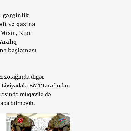
u gərginlik
eft və qazına
 Misir, Kipr
 Aralıq
ına başlaması
iz zolağında digər
ə Liviyadakı BMT tərəfindən
rəsində müqavilə də
tapa bilməyib.