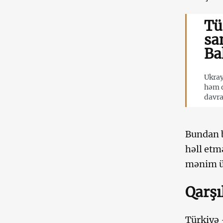
Tü
sa
Ba
Ukray
həm d
davra
Bundan b
həll etm
mənim üç
Qarşı
Türkiyə 