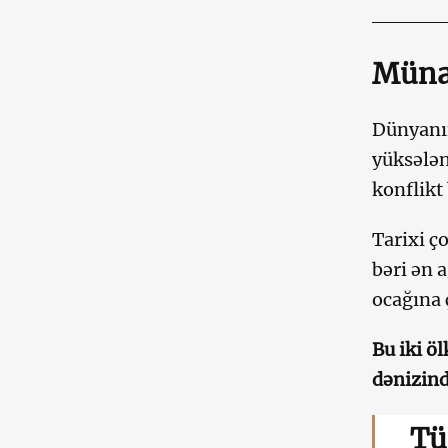
Müna
Dünyanın
yüksələn
konflikt
Tarixi ç
bəri ən 
ocağına 
Bu iki ö
dənizind
Tü