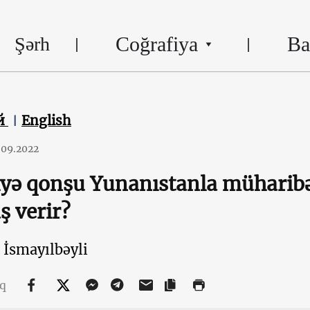
Coğrafiya
Ba
Şərh
й
English
.09.2022
yə qonşu Yunanıstanla müharibə
ş verir?
İsmayılbəyli
aq