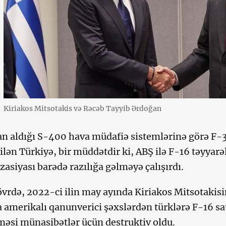
Kiriakos Mitsotakis və Rəcəb Tayyib Ərdoğan
n aldığı S-400 hava müdafiə sistemlərinə görə F-3
ilən Türkiyə, bir müddətdir ki, ABŞ ilə F-16 təyyarəl
asiyası barədə razılığa gəlməyə çalışırdı.
övrdə, 2022-ci ilin may ayında Kiriakos Mitsotakis
a amerikalı qanunverici şəxslərdən türklərə F-16 s
məsi münasibətlər üçün destruktiv oldu.