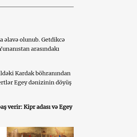
a əlavə olunub. Getdikcə
ə Yunanıstan arasındakı
ildəki Kardak böhranından
ertlər Egey dənizinin döyüş
ş verir: Kipr adası və Egey