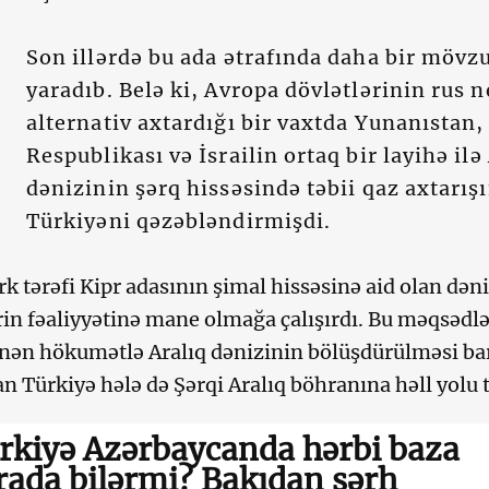
Son illərdə bu ada ətrafında daha bir mövz
yaradıb. Belə ki, Avropa dövlətlərinin rus n
alternativ axtardığı bir vaxtda Yunanıstan,
Respublikası və İsrailin ortaq bir layihə ilə
dənizinin şərq hissəsində təbii qaz axtarış
Türkiyəni qəzəbləndirmişdi.
rk tərəfi Kipr adasının şimal hissəsinə aid olan dən
rin fəaliyyətinə mane olmağa çalışırdı. Bu məqsədl
nən hökumətlə Aralıq dənizinin bölüşdürülməsi ba
n Türkiyə hələ də Şərqi Aralıq böhranına həll yolu 
rkiyə Azərbaycanda hərbi baza
rada bilərmi? Bakıdan şərh