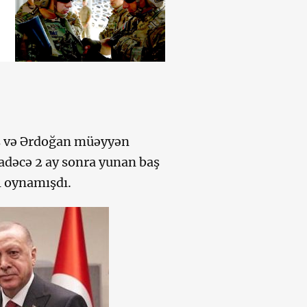
kis və Ərdoğan müəyyən
adəcə 2 ay sonra yunan baş
l oynamışdı.