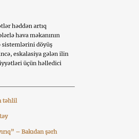
tlər həddən artıq
arələrlə hava məkanının
sistemlərini döyüş
incə, eskalasiya gələn ilin
yyətləri üçün həlledici
təhlil
Rəy
ayırıq” – Bakıdan şərh