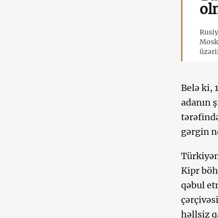
ol
Rusiy
Moskv
üzəri
Belə ki,
adanın ş
tərəfind
gərgin n
Türkiyən
Kipr böh
qəbul et
çərçivəs
həllsiz 