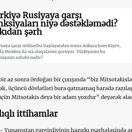
rkiyə Rusiyaya qarşı
nksiyaları niyə dəstəkləmədi?
kıdan şərh
naya qarşı müharibə başlayandan sonra Ankara həm Kiyev,
ə Moskva ilə sıx əlaqələrini qoruyur. Türkiyənin bu
nışının səbəbi nədir?
ir az sonra Ərdoğan bir çıxışında “biz Mitsotakis
ək, üçüncü dövlətləri bura qatmamaq barədə razıl
ün Mitsotakis deyə bir adam yoxdur” deyərək əlaq
lıqlı ittihamlar
– Yunanıstan gərginliyinin hazırkı mərhələsində 