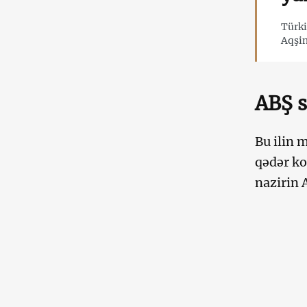
Türki
Aqşin
ABŞ s
Bu ilin 
qədər ko
nazirin 