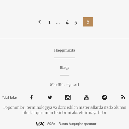
1
…
4
5
6
Haqqımızda
Əlaqə
Məxfilik siyasəti
Bizi izlə:
Toponimlər, terminologiya və dərc edilən materiallarda ifadə olunan
fikirlər qurumun fikirlərini əks etdirməyə bilər
2025 - Bütün hüquqlar qorunur