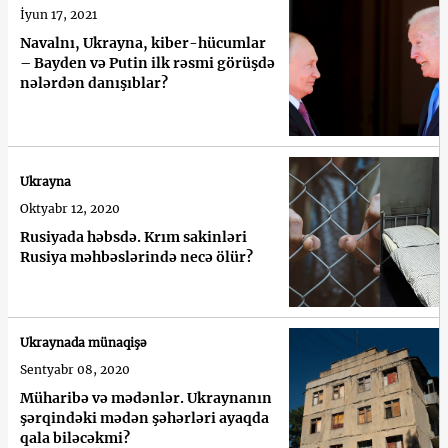
İyun 17, 2021
Navalnı, Ukrayna, kiber-hücumlar
– Bayden və Putin ilk rəsmi görüşdə
nələrdən danışıblar?
Ukrayna
Oktyabr 12, 2020
Rusiyada həbsdə. Krım sakinləri
Rusiya məhbəslərində necə ölür?
Ukraynada münaqişə
Sentyabr 08, 2020
Müharibə və mədənlər. Ukraynanın
şərqindəki mədən şəhərləri ayaqda
qala biləcəkmi?