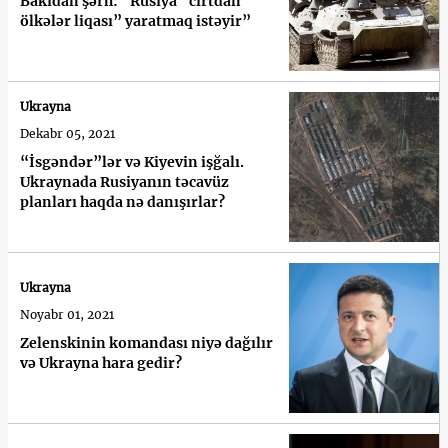
Bakıdan şərh: “Rusiya “cırtdan
ölkələr liqası” yaratmaq istəyir”
Ukrayna
Dekabr 05, 2021
“İsgəndər”lər və Kiyevin işğalı.
Ukraynada Rusiyanın təcavüz
planları haqda nə danışırlar?
Ukrayna
Noyabr 01, 2021
Zelenskinin komandası niyə dağılır
və Ukrayna hara gedir?