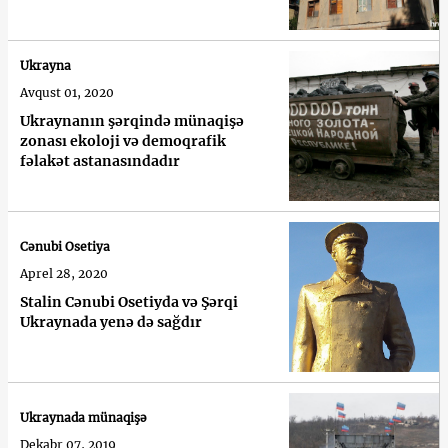
Ukrayna
Avqust 01, 2020
Ukraynanın şərqində münaqişə
zonası ekoloji və demoqrafik
fəlakət astanasındadır
Cənubi Osetiya
Aprel 28, 2020
Stalin Cənubi Osetiyda və Şərqi
Ukraynada yenə də sağdır
Ukraynada münaqişə
Dekabr 07, 2019