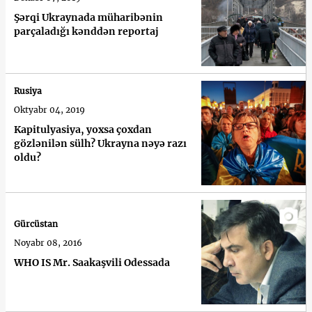
Şərqi Ukraynada müharibənin
parçaladığı kənddən reportaj
Rusiya
Oktyabr 04, 2019
Kapitulyasiya, yoxsa çoxdan
gözlənilən sülh? Ukrayna nəyə razı
oldu?
Gürcüstan
Noyabr 08, 2016
WHO IS Mr. Saakaşvili Odessada