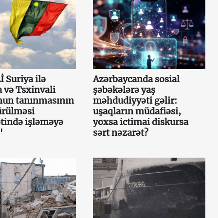
İ Suriya ilə
Azərbaycanda sosial
 və Tsxinvali
şəbəkələrə yaş
nun tanınmasının
məhdudiyyəti gəlir:
ürülməsi
uşaqların müdafiəsi,
tində işləməyə
yoxsa ictimai diskursa
"
sərt nəzarət?