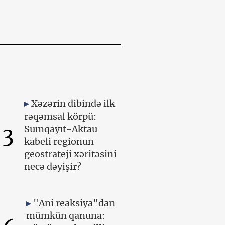
Xəzərin dibində ilk
rəqəmsal körpü:
3
Sumqayıt-Aktau
kabeli regionun
geostrateji xəritəsini
necə dəyişir?
"Ani reaksiya"dan
mümkün qanuna: