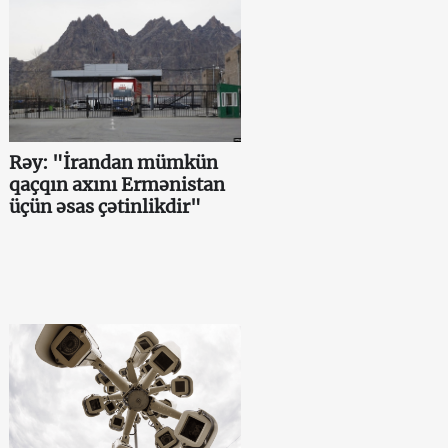
Rəy: "İrandan mümkün
qaçqın axını Ermənistan
üçün əsas çətinlikdir"