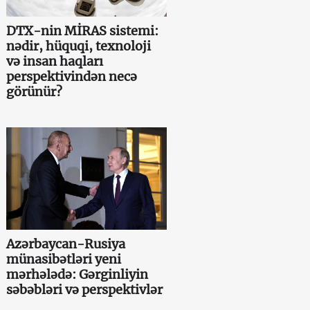
DTX-nin MİRAS sistemi:
nədir, hüquqi, texnoloji
və insan haqları
perspektivindən necə
görünür?
Azərbaycan-Rusiya
münasibətləri yeni
mərhələdə: Gərginliyin
səbəbləri və perspektivlər