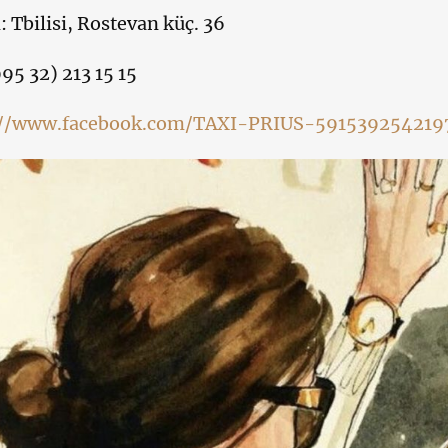
 Tbilisi, Rostevan küç. 36
995 32) 213 15 15
://www.facebook.com/TAXI-PRIUS-5915392542197