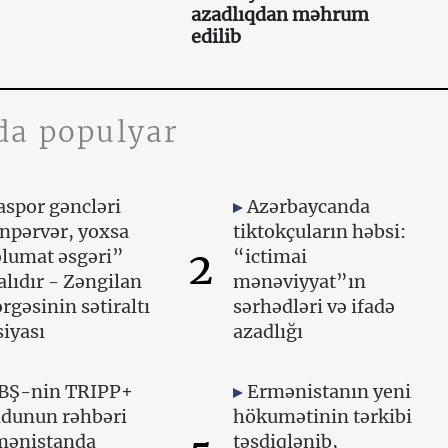
azadlıqdan məhrum
edilib
da populyar
aspor gəncləri
Azərbaycanda
npərvər, yoxsa
tiktokçuların həbsi:
2
lumat əsgəri”
“ictimai
lıdır - Zəngilan
mənəviyyat”ın
rgəsinin sətiraltı
sərhədləri və ifadə
iyası
azadlığı
BŞ-nin TRIPP+
Ermənistanın yeni
ndunun rəhbəri
hökumətinin tərkibi
mənistanda
təsdiqlənib,