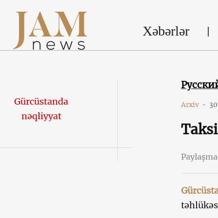
Xəbərlər
Русски
Gürcüstanda
Arxiv
-
30
nəqliyyat
Taksi
Paylaşm
Gürcüsta
təhlükəs