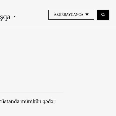
şqa
AZƏRBAYCANCA
cüstanda mümkün qədər