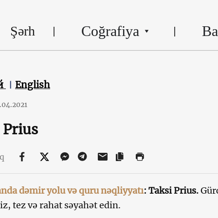
Coğrafiya
Ba
Şərh
й
English
.04.2021
 Prius
aq
nda dəmir yolu və quru nəqliyyatı
: Taksi Prius.
Gür
iz, tez və rahat səyahət edin.