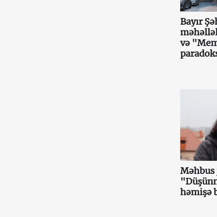
Bayır Şəh
məhəllə
və "Mema
paradok
Məhbus j
"Düşünmə
həmişə 