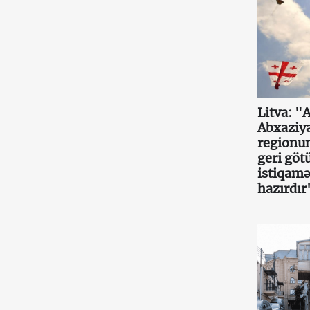
Litva: "A
Abxaziya
regionu
geri göt
istiqamə
hazırdır