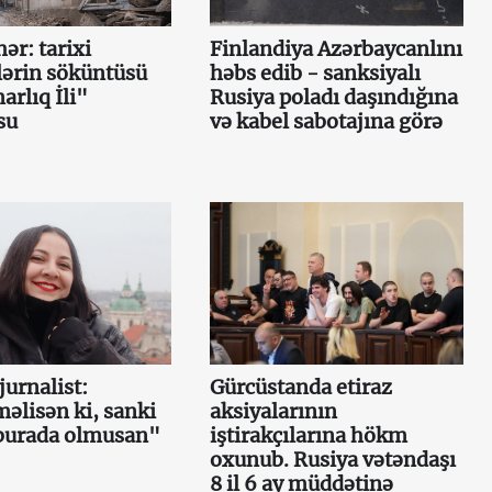
ər: tarixi
Finlandiya Azərbaycanlını
lərin söküntüsü
həbs edib - sanksiyalı
rlıq İli"
Rusiya poladı daşındığına
su
və kabel sabotajına görə
urnalist:
Gürcüstanda etiraz
lisən ki, sanki
aksiyalarının
burada olmusan"
iştirakçılarına hökm
oxunub. Rusiya vətəndaşı
8 il 6 ay müddətinə