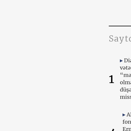
Sayt
Di
vətə
1
“mə
olma
düşə
miss
A
fo
Er