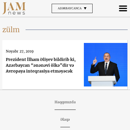
AZƏRBAYCANCA
zülm
Noyabr 27, 2019
Prezident İlham Əliyev bildirib ki,
Azərbaycan “ənənəvi ölkə”dir və
Avropaya inteqrasiya etməyəcək
Haqqımızda
Əlaqə