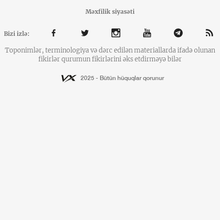
Məxfilik siyasəti
Bizi izlə:
Toponimlər, terminologiya və dərc edilən materiallarda ifadə olunan
fikirlər qurumun fikirlərini əks etdirməyə bilər
2025 - Bütün hüquqlar qorunur