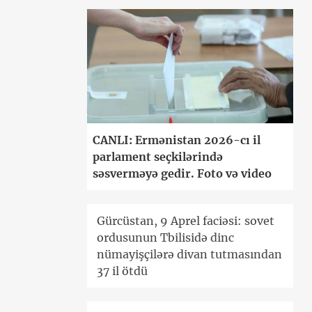
CANLI: Ermənistan 2026-cı il
parlament seçkilərində
səsverməyə gedir. Foto və video
Gürcüstan, 9 Aprel faciəsi: sovet
ordusunun Tbilisidə dinc
nümayişçilərə divan tutmasından
37 il ötdü