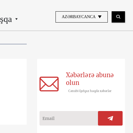
şqa
AZƏRBAYCANCA
Xəbərlərə abunə
olun
Cənubi Qafqaz haqda xəbərlər