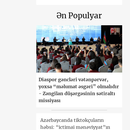
Ən Populyar
Diaspor gəncləri vətənpərvər,
yoxsa “məlumat əsgəri” olmalıdır
- Zəngilan düşərgəsinin sətiraltı
missiyası
Azərbaycanda tiktokçuların
həbsi: “ictimai mənəviyyat”ın