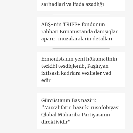
sərhədləri və ifadə azadlığı
ABŞ-nin TRIPP+ fondunun
rəhbəri Ermənistanda danışıqlar
aparır: müzakirələrin detalları
Ermənistanın yeni hökumətinin
tərkibi təsdiqlənib, Paşinyan
ixtisaslı kadrlara vəzifələr vəd
edir
Gürcüstanın Baş naziri:
"Müxalifətin hazırkı rusofobiyası
Qlobal Müharibə Partiyasının
direktividir"