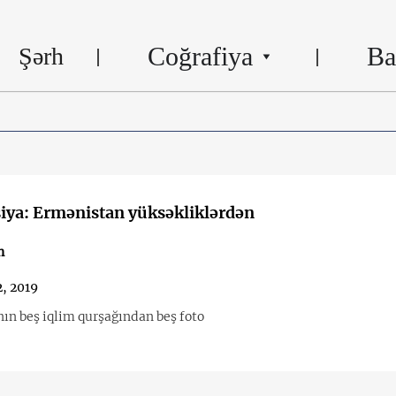
Coğrafiya
Ba
Şərh
iya: Ermənistan yüksəkliklərdən
n
2, 2019
ın beş iqlim qurşağından beş foto