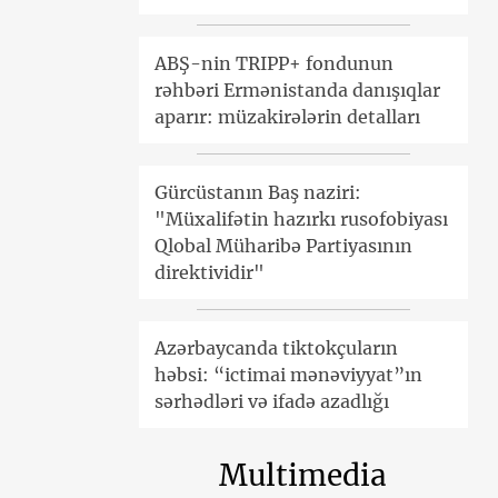
ABŞ-nin TRIPP+ fondunun
rəhbəri Ermənistanda danışıqlar
aparır: müzakirələrin detalları
Gürcüstanın Baş naziri:
"Müxalifətin hazırkı rusofobiyası
Qlobal Müharibə Partiyasının
direktividir"
Azərbaycanda tiktokçuların
həbsi: “ictimai mənəviyyat”ın
sərhədləri və ifadə azadlığı
Multimedia