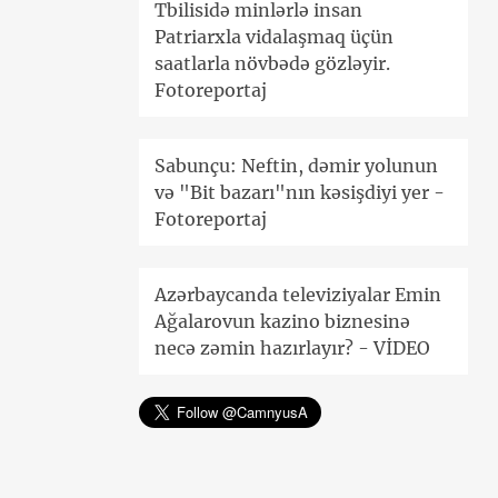
Tbilisidə minlərlə insan
Patriarxla vidalaşmaq üçün
saatlarla növbədə gözləyir.
Fotoreportaj
Sabunçu: Neftin, dəmir yolunun
və "Bit bazarı"nın kəsişdiyi yer -
Fotoreportaj
Azərbaycanda televiziyalar Emin
Ağalarovun kazino biznesinə
necə zəmin hazırlayır? - VİDEO