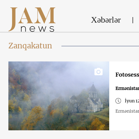
Xəbərlər
Zanqakatun
Fotosess
Ermənista
İyun 1
Ermənistan