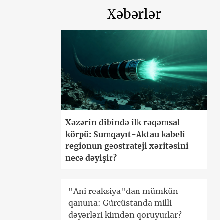
Xəbərlər
Xəzərin dibində ilk rəqəmsal
körpü: Sumqayıt-Aktau kabeli
regionun geostrateji xəritəsini
necə dəyişir?
"Ani reaksiya"dan mümkün
qanuna: Gürcüstanda milli
dəyərləri kimdən qoruyurlar?