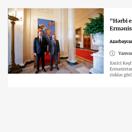
"Hərbi e
Ermənist
Azərbayca
Yanvar
Xarici Kəş
Ermənistan 
risklər gör