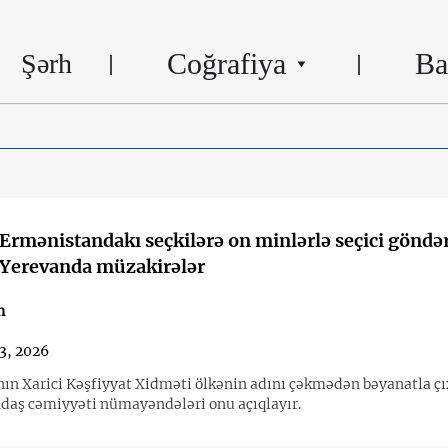
Coğrafiya
Ba
Şərh
Ermənistandakı seçkilərə on minlərlə seçici gönd
: Yerevanda müzakirələr
n
3, 2026
ın Xarici Kəşfiyyat Xidməti ölkənin adını çəkmədən bəyanatla çıx
ndaş cəmiyyəti nümayəndələri onu açıqlayır.