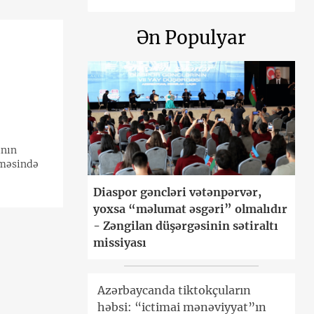
Ən Populyar
ının
rməsində
Diaspor gəncləri vətənpərvər,
yoxsa “məlumat əsgəri” olmalıdır
- Zəngilan düşərgəsinin sətiraltı
missiyası
Azərbaycanda tiktokçuların
həbsi: “ictimai mənəviyyat”ın