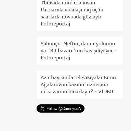
Tbilisidə minlərlə insan
Patriarxla vidalaşmaq üçün
saatlarla növbədə gözləyir.
Fotoreportaj
Sabunçu: Neftin, dəmir yolunun
və "Bit bazarı"nın kəsişdiyi yer -
Fotoreportaj
Azərbaycanda televiziyalar Emin
Ağalarovun kazino biznesinə
necə zəmin hazırlayır? - VİDEO