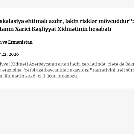
skalasiya ehtimalı azdır, lakin risklər mövcuddur":
anın Xarici Kəşfiyyat Xidmətinin hesabatı
n və Ermənistan
 22, 2026
fiyyat Xidməti Azərbaycanın artan hərbi xərclərində, eləcə də Bak
ərazisinə "qərbi azərbaycanlıların qayıdışı" narrativini irəli sü
ür. Xidmətin 2026-cı il üçün proqnozu.