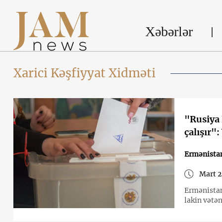
Xəbərlər
Xarici Kəşfiyyat Xidməti
"Rusiya 
çalışır"
Ermənista
Mart 2
Ermənistan
lakin vətə