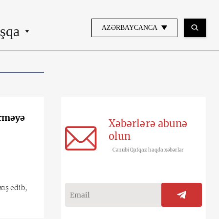
şqa
AZƏRBAYCANCA
ərməyə
Xəbərlərə abunə
olun
Cənubi Qafqaz haqda xəbərlər
ış edib,