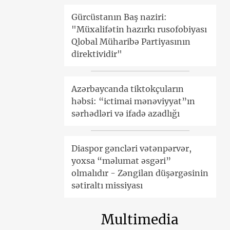
Gürcüstanın Baş naziri:
"Müxalifətin hazırkı rusofobiyası
Qlobal Müharibə Partiyasının
direktividir"
Azərbaycanda tiktokçuların
həbsi: “ictimai mənəviyyat”ın
sərhədləri və ifadə azadlığı
Diaspor gəncləri vətənpərvər,
yoxsa “məlumat əsgəri”
olmalıdır - Zəngilan düşərgəsinin
sətiraltı missiyası
Multimedia