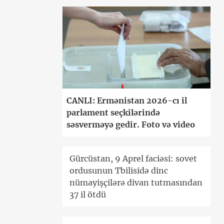
CANLI: Ermənistan 2026-cı il
parlament seçkilərində
səsverməyə gedir. Foto və video
Gürcüstan, 9 Aprel faciəsi: sovet
ordusunun Tbilisidə dinc
nümayişçilərə divan tutmasından
37 il ötdü