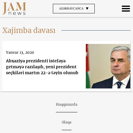
AZƏRBAYCANCA
Xajimba davası
Yanvar 13, 2020
Abxaziya prezidenti istefaya
getməyə razılaşıb, yeni prezident
seçkiləri martın 22-ə təyin olunub
Haqqımızda
Əlaqə