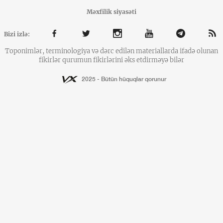
Məxfilik siyasəti
Bizi izlə:
Toponimlər, terminologiya və dərc edilən materiallarda ifadə olunan
fikirlər qurumun fikirlərini əks etdirməyə bilər
2025 - Bütün hüquqlar qorunur