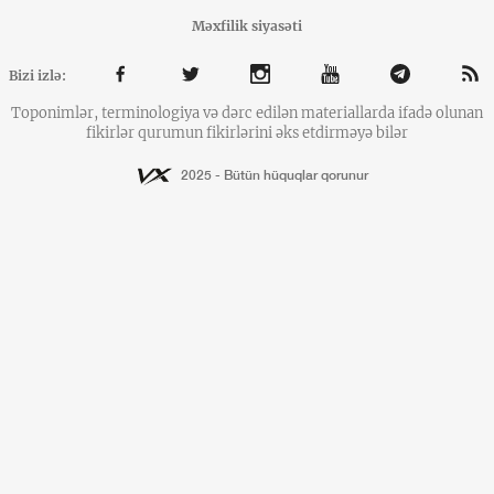
Məxfilik siyasəti
Bizi izlə:
Toponimlər, terminologiya və dərc edilən materiallarda ifadə olunan
fikirlər qurumun fikirlərini əks etdirməyə bilər
2025 - Bütün hüquqlar qorunur