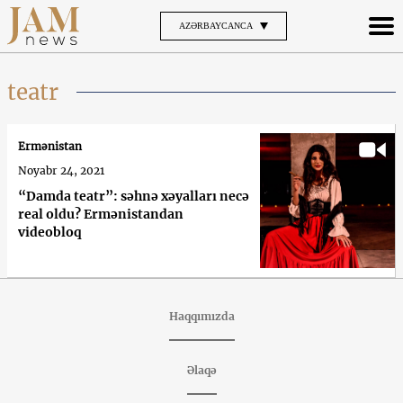
AZƏRBAYCANCA
teatr
Ermənistan
Noyabr 24, 2021
“Damda teatr”: səhnə xəyalları necə
real oldu? Ermənistandan
videobloq
Haqqımızda
Əlaqə