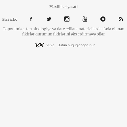
Məxfilik siyasəti
Bizi izlə:
Toponimlər, terminologiya və dərc edilən materiallarda ifadə olunan
fikirlər qurumun fikirlərini əks etdirməyə bilər
2025 - Bütün hüquqlar qorunur