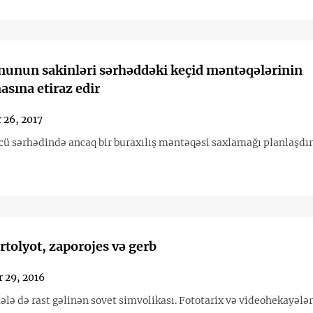
nunun sakinləri sərhəddəki keçid məntəqələrinin
sına etiraz edir
 26, 2017
ü sərhədində ancaq bir buraxılış məntəqəsi saxlamağı planlaşdır
rtolyot, zaporojes və gerb
 29, 2016
lə də rast gəlinən sovet simvolikası. Fototarix və videohekayələr