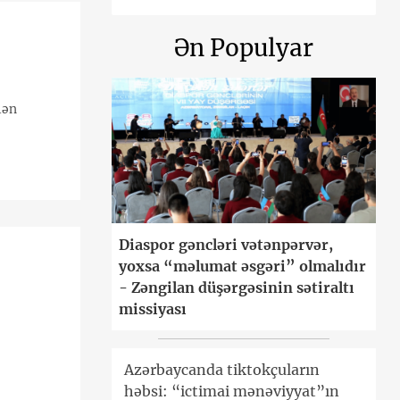
Ən Populyar
lən
Diaspor gəncləri vətənpərvər,
yoxsa “məlumat əsgəri” olmalıdır
- Zəngilan düşərgəsinin sətiraltı
missiyası
Azərbaycanda tiktokçuların
həbsi: “ictimai mənəviyyat”ın