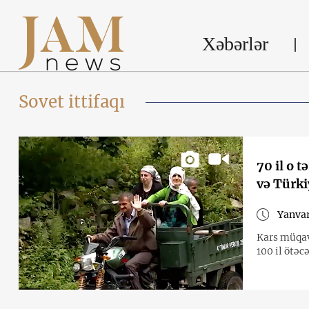
Xəbərlər
Sovet ittifaqı
70 il o 
və Türki
Yanvar
Kars müqavi
100 il ötəc