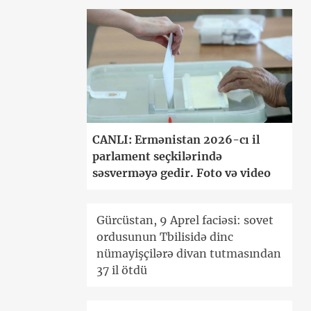
CANLI: Ermənistan 2026-cı il
parlament seçkilərində
səsverməyə gedir. Foto və video
Gürcüstan, 9 Aprel faciəsi: sovet
ordusunun Tbilisidə dinc
nümayişçilərə divan tutmasından
37 il ötdü