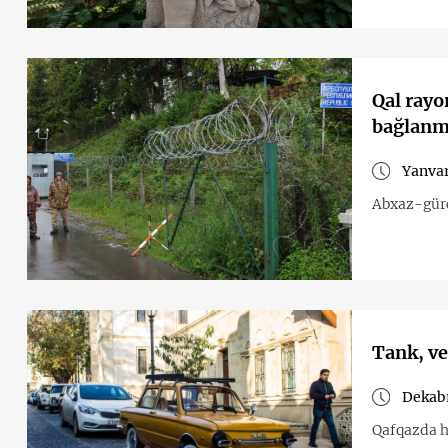
Qal rayo
bağlanma
Yanvar
Abxaz-gürc
Tank, ve
Dekabr
Qafqazda hə