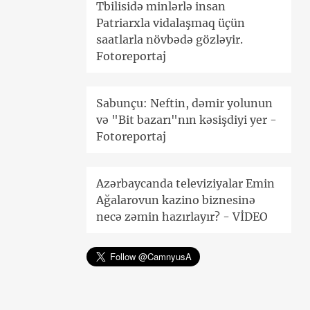
Tbilisidə minlərlə insan
Patriarxla vidalaşmaq üçün
saatlarla növbədə gözləyir.
Fotoreportaj
Sabunçu: Neftin, dəmir yolunun
və "Bit bazarı"nın kəsişdiyi yer -
Fotoreportaj
Azərbaycanda televiziyalar Emin
Ağalarovun kazino biznesinə
necə zəmin hazırlayır? - VİDEO