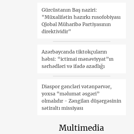
Gürcüstanın Baş naziri:
"Müxalifətin hazırkı rusofobiyası
Qlobal Müharibə Partiyasının
direktividir"
Azərbaycanda tiktokçuların
həbsi: “ictimai mənəviyyat”ın
sərhədləri və ifadə azadlığı
Diaspor gəncləri vətənpərvər,
yoxsa “məlumat əsgəri”
olmalıdır - Zəngilan düşərgəsinin
sətiraltı missiyası
Multimedia