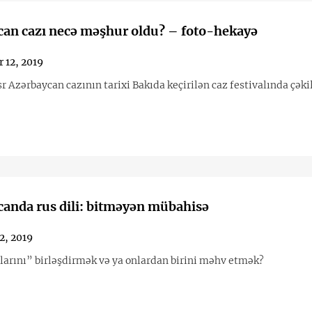
an cazı necə məşhur oldu? – foto-hekayə
 12, 2019
r Azərbaycan cazının tarixi Bakıda keçirilən caz festivalında çəki
anda rus dili: bitməyən mübahisə
2, 2019
rlarını” birləşdirmək və ya onlardan birini məhv etmək?