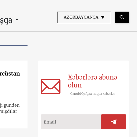
şqa
AZƏRBAYCANCA
ürcüstan
Xəbərlərə abunə
olun
Cənubi Qafqaz haqda xəbərlər
ığı gündən
lmışdılar