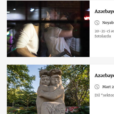
Azərbayc
Noyabr
20-21-ci əs
fotolarda
Azərbayc
Mart 2
Dil “sekto