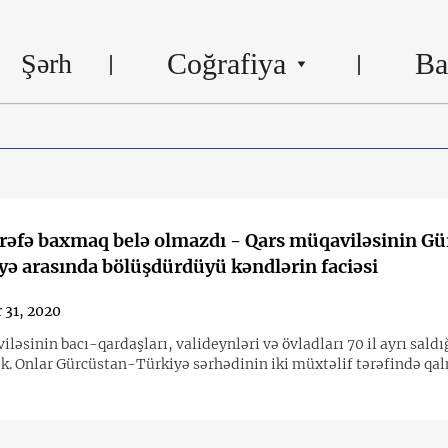
Coğrafiya
Ba
Şərh
tərəfə baxmaq belə olmazdı - Qars müqaviləsinin G
yə arasında bölüşdürdüyü kəndlərin faciəsi
 31, 2020
ləsinin bacı-qardaşları, valideynləri və övladları 70 il ayrı sald
ək. Onlar Gürcüstan-Türkiyə sərhədinin iki müxtəlif tərəfində qa