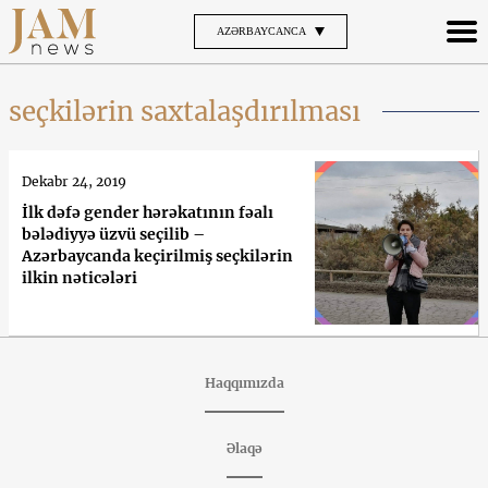
AZƏRBAYCANCA
seçkilərin saxtalaşdırılması
Dekabr 24, 2019
İlk dəfə gender hərəkatının fəalı
bələdiyyə üzvü seçilib –
Azərbaycanda keçirilmiş seçkilərin
ilkin nəticələri
Haqqımızda
Əlaqə