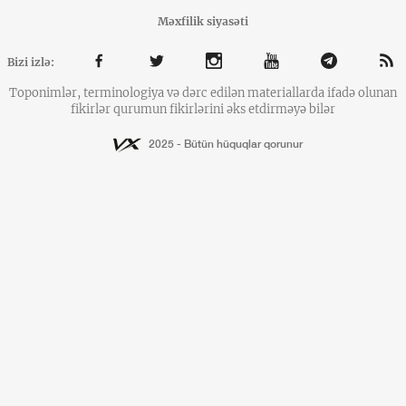
Məxfilik siyasəti
Bizi izlə:
Toponimlər, terminologiya və dərc edilən materiallarda ifadə olunan
fikirlər qurumun fikirlərini əks etdirməyə bilər
2025 - Bütün hüquqlar qorunur