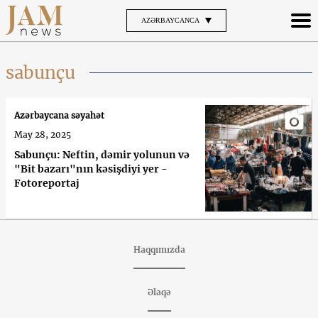
AZƏRBAYCANCA
sabunçu
Azərbaycana səyahət
May 28, 2025
Sabunçu: Neftin, dəmir yolunun və
"Bit bazarı"nın kəsişdiyi yer -
Fotoreportaj
Haqqımızda
Əlaqə