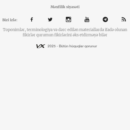
Məxfilik siyasəti
Bizi izlə:
Toponimlər, terminologiya və dərc edilən materiallarda ifadə olunan
fikirlər qurumun fikirlərini əks etdirməyə bilər
2025 - Bütün hüquqlar qorunur